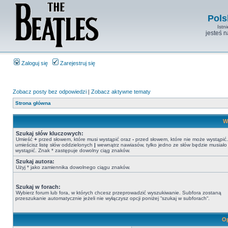
Pols
Istn
jesteś 
Zaloguj się
Zarejestruj się
Zobacz posty bez odpowiedzi
|
Zobacz aktywne tematy
Strona główna
W
Szukaj słów kluczowych:
Umieść
+
przed słowem, które musi wystąpić oraz
-
przed słowem, które nie może wystąpić. 
umieścisz listę słów oddzielonych
|
wewnątrz nawiasów, tylko jedno ze słów będzie musiało
wystąpić. Znak * zastępuje dowolny ciąg znaków.
Szukaj autora:
Użyj * jako zamiennika dowolnego ciągu znaków.
Szukaj w forach:
Wybierz forum lub fora, w których chcesz przeprowadzić wyszukiwanie. Subfora zostaną
przeszukanie automatycznie jeżeli nie wyłączysz opcji poniżej “szukaj w subforach“.
Op