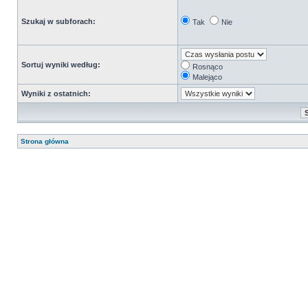
Szukaj w subforach:
Tak
Nie
Sortuj wyniki według:
Rosnąco
Malejąco
Wyniki z ostatnich:
Strona główna