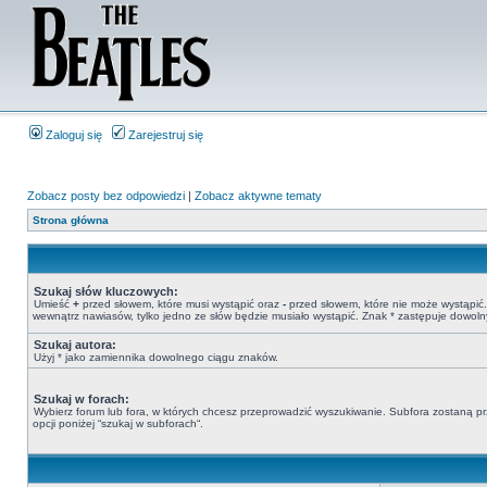
Zaloguj się
Zarejestruj się
Zobacz posty bez odpowiedzi
|
Zobacz aktywne tematy
Strona główna
Szukaj słów kluczowych:
Umieść
+
przed słowem, które musi wystąpić oraz
-
przed słowem, które nie może wystąpić. 
wewnątrz nawiasów, tylko jedno ze słów będzie musiało wystąpić. Znak * zastępuje dowoln
Szukaj autora:
Użyj * jako zamiennika dowolnego ciągu znaków.
Szukaj w forach:
Wybierz forum lub fora, w których chcesz przeprowadzić wyszukiwanie. Subfora zostaną pr
opcji poniżej “szukaj w subforach“.