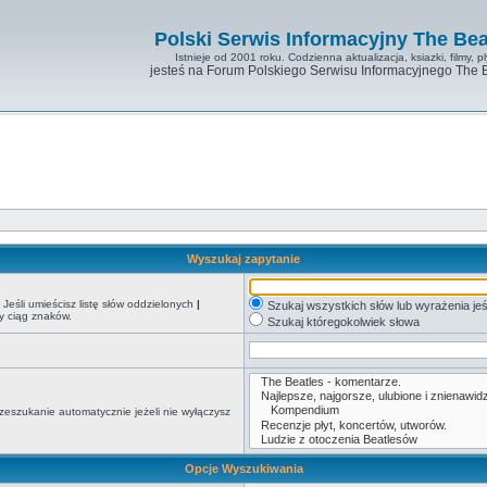
Polski Serwis Informacyjny The Bea
Istnieje od 2001 roku. Codzienna aktualizacja, ksiazki, filmy, pl
jesteś na Forum Polskiego Serwisu Informacyjnego The 
Wyszukaj zapytanie
Jeśli umieścisz listę słów oddzielonych
|
Szukaj wszystkich słów lub wyrażenia jeś
y ciąg znaków.
Szukaj któregokolwiek słowa
zeszukanie automatycznie jeżeli nie wyłączysz
Opcje Wyszukiwania