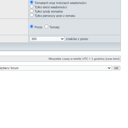
Tematach oraz treściach wiadomości
Tylko tekst wiadomości
Tylko tytuły tematów
Tylko pierwszy post z tematu
Posty
Tematy
znaków z postu
Wszystkie czasy w strefie UTC + 1 godzina (czas letni)