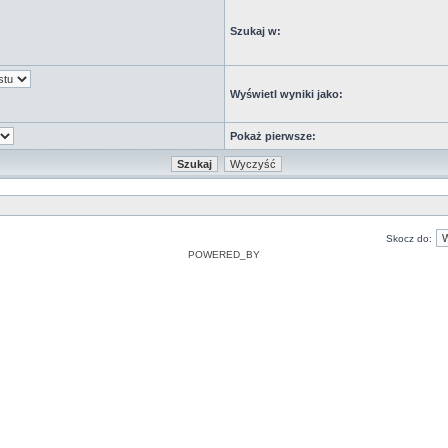
Szukaj w:
Wyświetl wyniki jako:
Pokaż pierwsze:
Skocz do:
POWERED_BY