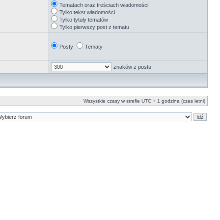
Tematach oraz treściach wiadomości
Tylko tekst wiadomości
Tylko tytuły tematów
Tylko pierwszy post z tematu
Posty
Tematy
znaków z postu
Wszystkie czasy w strefie UTC + 1 godzina (czas letni)