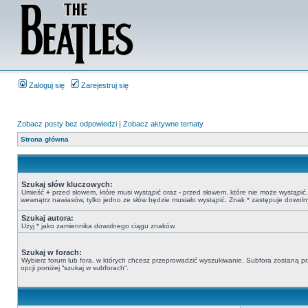
Zaloguj się
Zarejestruj się
Zobacz posty bez odpowiedzi
|
Zobacz aktywne tematy
Strona główna
Szukaj słów kluczowych:
Umieść
+
przed słowem, które musi wystąpić oraz
-
przed słowem, które nie może wystąpić. 
wewnątrz nawiasów, tylko jedno ze słów będzie musiało wystąpić. Znak * zastępuje dowoln
Szukaj autora:
Użyj * jako zamiennika dowolnego ciągu znaków.
Szukaj w forach:
Wybierz forum lub fora, w których chcesz przeprowadzić wyszukiwanie. Subfora zostaną pr
opcji poniżej “szukaj w subforach“.