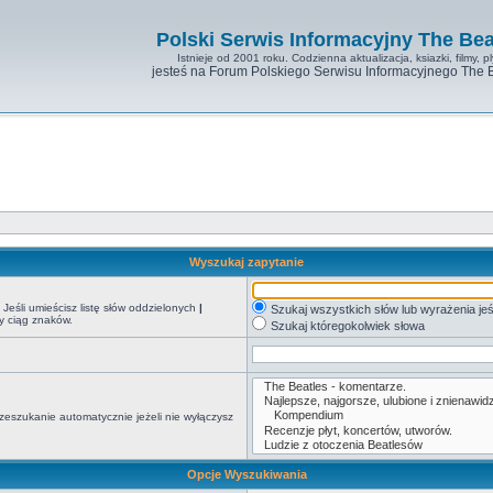
Polski Serwis Informacyjny The Bea
Istnieje od 2001 roku. Codzienna aktualizacja, ksiazki, filmy, pl
jesteś na Forum Polskiego Serwisu Informacyjnego The 
Wyszukaj zapytanie
Jeśli umieścisz listę słów oddzielonych
|
Szukaj wszystkich słów lub wyrażenia jeś
y ciąg znaków.
Szukaj któregokolwiek słowa
zeszukanie automatycznie jeżeli nie wyłączysz
Opcje Wyszukiwania