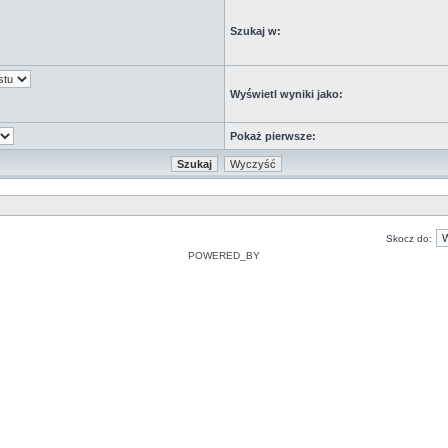
Szukaj w:
Wyświetl wyniki jako:
Pokaż pierwsze:
Skocz do:
POWERED_BY