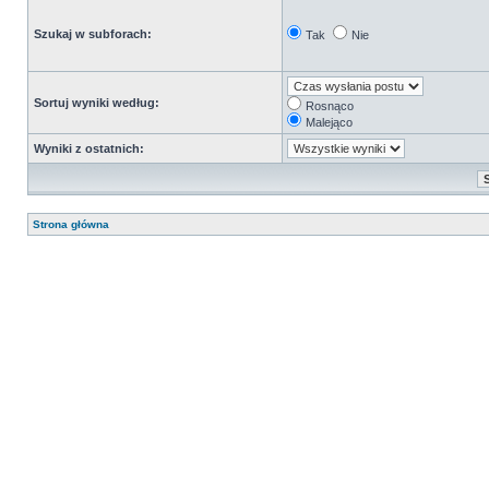
Szukaj w subforach:
Tak
Nie
Sortuj wyniki według:
Rosnąco
Malejąco
Wyniki z ostatnich:
Strona główna