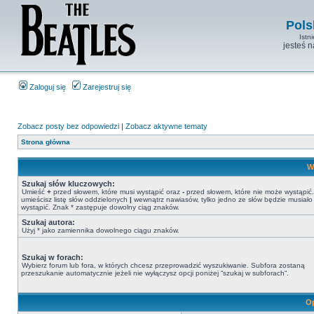
Pols
Istn
jesteś 
Zaloguj się
Zarejestruj się
Zobacz posty bez odpowiedzi
|
Zobacz aktywne tematy
Strona główna
W
Szukaj słów kluczowych:
Umieść
+
przed słowem, które musi wystąpić oraz
-
przed słowem, które nie może wystąpić. 
umieścisz listę słów oddzielonych
|
wewnątrz nawiasów, tylko jedno ze słów będzie musiało
wystąpić. Znak * zastępuje dowolny ciąg znaków.
Szukaj autora:
Użyj * jako zamiennika dowolnego ciągu znaków.
Szukaj w forach:
Wybierz forum lub fora, w których chcesz przeprowadzić wyszukiwanie. Subfora zostaną
przeszukanie automatycznie jeżeli nie wyłączysz opcji poniżej “szukaj w subforach“.
Op