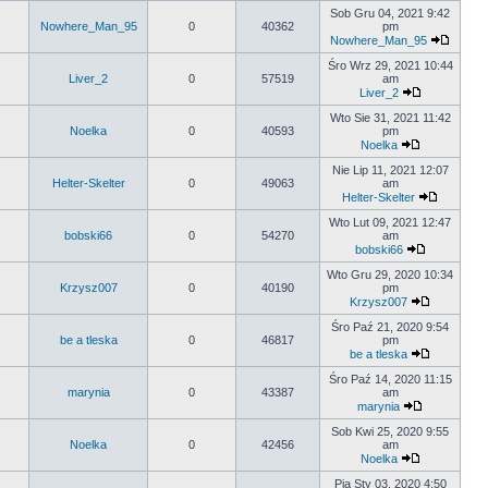
Sob Gru 04, 2021 9:42
Nowhere_Man_95
0
40362
pm
Nowhere_Man_95
Śro Wrz 29, 2021 10:44
Liver_2
0
57519
am
Liver_2
Wto Sie 31, 2021 11:42
Noelka
0
40593
pm
Noelka
Nie Lip 11, 2021 12:07
Helter-Skelter
0
49063
am
Helter-Skelter
Wto Lut 09, 2021 12:47
bobski66
0
54270
am
bobski66
Wto Gru 29, 2020 10:34
Krzysz007
0
40190
pm
Krzysz007
Śro Paź 21, 2020 9:54
be a tleska
0
46817
pm
be a tleska
Śro Paź 14, 2020 11:15
marynia
0
43387
am
marynia
Sob Kwi 25, 2020 9:55
Noelka
0
42456
am
Noelka
Pią Sty 03, 2020 4:50