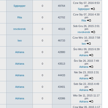
Czw Sty 07, 2016 8:53
Sgtpepper
0
49764
pm
Sgtpepper
Czw Sty 07, 2016 4:30
Rita
0
42702
pm
Rita
Sob Gru 26, 2015 2:01
revolverek
0
40115
pm
revolverek
Czw Wrz 10, 2015 7:58
Iwo
0
46733
am
Iwo
Śro Wrz 09, 2015 6:39
Adriana
0
42880
pm
Adriana
Śro Sie 26, 2015 7:49
Adriana
0
43513
pm
Adriana
Nie Sie 23, 2015 2:31
Adriana
0
44433
pm
Adriana
Sob Sie 22, 2015 4:49
Adriana
0
43401
pm
Adriana
Wto Sie 11, 2015 11:17
Adriana
0
42086
pm
Adriana
Czw Mar 05, 2015 1:17