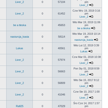
Liver_2
0
57104
pm
Liver_2
Czw Wrz 19, 2019 3:16
Liver_2
0
61452
pm
Liver_2
Wto Mar 19, 2019 11:06
be a tleska
0
45653
pm
be a tleska
Wto Mar 19, 2019 10:14
nasturcja_kasia
0
58114
am
nasturcja_kasia
Wto Lut 12, 2019 3:39
Lukas
0
40561
pm
Lukas
Czw Mar 01, 2018 10:38
Liver_2
0
57974
pm
Liver_2
Pon Sty 01, 2018 8:59
Liver_2
0
56663
pm
Liver_2
Wto Sie 15, 2017 8:12
Liver_2
0
56809
pm
Liver_2
Czw Sie 10, 2017 1:00
Liver_2
0
41046
pm
Liver_2
Śro Cze 14, 2017 1:57
Rafi25
0
47029
pm