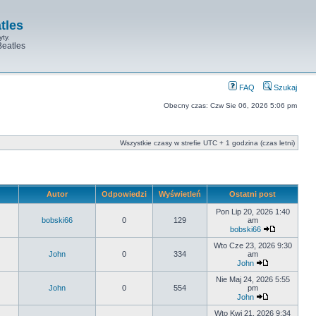
tles
yty.
Beatles
FAQ
Szukaj
Obecny czas: Czw Sie 06, 2026 5:06 pm
Wszystkie czasy w strefie UTC + 1 godzina (czas letni)
Autor
Odpowiedzi
Wyświetleń
Ostatni post
Pon Lip 20, 2026 1:40
bobski66
0
129
am
bobski66
Wto Cze 23, 2026 9:30
John
0
334
am
John
Nie Maj 24, 2026 5:55
John
0
554
pm
John
Wto Kwi 21, 2026 9:34