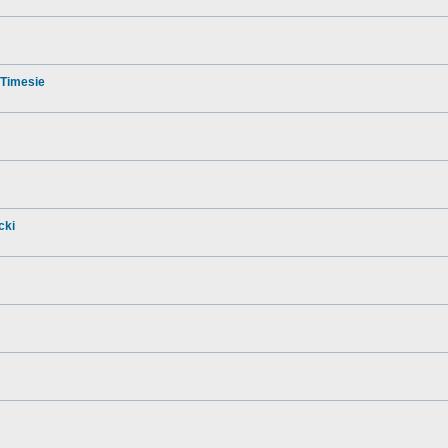
 Timesie
cki