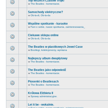
Top Wszech Czasów Trójki
w
The Beatles - komentarze.
Samochody elektryczne?
w
Ob-la-di, Ob-la-da
Wspólne spotkanie - karaoke
w
Fani o sobie, nasze spotkania, zainteresowania_
Ciekawe sklepu online
w
Ob-la-di, Ob-la-da
The Beatles w plastikowych Jewel Case
w
Bootlegi, kolekcjonerzy, wymiana
Najlepszy album dwupłytowy
w
The Beatles - komentarze.
The Beatles jako odpowiedź
w
The Beatles - komentarze.
Piosenki o Beatlesach
w
The Beatles - komentarze.
Królowa Elżbieta II
w
Sprawy administracyjne.
Let it be - wokalnie.
w
Fani o sobie, nasze spotkania, zainteresowania_