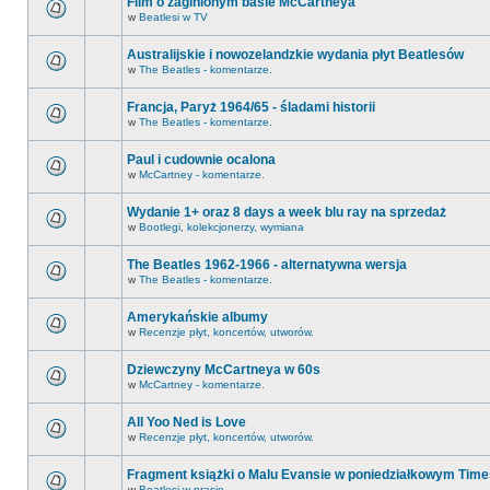
Film o zaginionym basie McCartneya
w
Beatlesi w TV
Australijskie i nowozelandzkie wydania płyt Beatlesów
w
The Beatles - komentarze.
Francja, Paryż 1964/65 - śladami historii
w
The Beatles - komentarze.
Paul i cudownie ocalona
w
McCartney - komentarze.
Wydanie 1+ oraz 8 days a week blu ray na sprzedaż
w
Bootlegi, kolekcjonerzy, wymiana
The Beatles 1962-1966 - alternatywna wersja
w
The Beatles - komentarze.
Amerykańskie albumy
w
Recenzje płyt, koncertów, utworów.
Dziewczyny McCartneya w 60s
w
McCartney - komentarze.
All Yoo Ned is Love
w
Recenzje płyt, koncertów, utworów.
Fragment książki o Malu Evansie w poniedziałkowym Time
w
Beatlesi w prasie