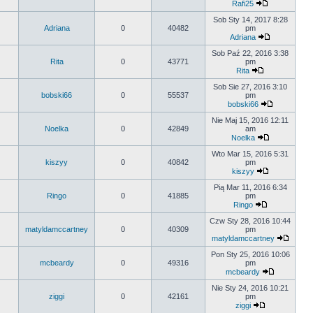
Rafi25
Sob Sty 14, 2017 8:28
Adriana
0
40482
pm
Adriana
Sob Paź 22, 2016 3:38
Rita
0
43771
pm
Rita
Sob Sie 27, 2016 3:10
bobski66
0
55537
pm
bobski66
Nie Maj 15, 2016 12:11
Noelka
0
42849
am
Noelka
Wto Mar 15, 2016 5:31
kiszyy
0
40842
pm
kiszyy
Pią Mar 11, 2016 6:34
Ringo
0
41885
pm
Ringo
Czw Sty 28, 2016 10:44
matyldamccartney
0
40309
pm
matyldamccartney
Pon Sty 25, 2016 10:06
mcbeardy
0
49316
pm
mcbeardy
Nie Sty 24, 2016 10:21
ziggi
0
42161
pm
ziggi