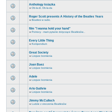
Anthology ksiazka
w
Ob-la-di, Ob-la-da
Roger Scott presents A History of the Beatles Years
w
Beatlesi w radio.
film ''I wanna hold your hand''
w
Pomocy - mam pytanie dotyczące Beatlesów...
Every Little Thing
w
Kompendium
Great Society
w
Lżejsze brzmienia
Joan Baez
w
Lżejsze brzmienia
Adele
w
Lżejsze brzmienia
Arlo Guthrie
w
Lżejsze brzmienia
Jimmy McCulloch
w
Ludzie z otoczenia Beatlesów