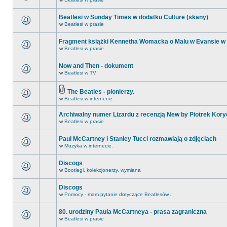
Beatlesi w Sunday Times w dodatku Culture (skany)
w
Beatlesi w prasie
Fragment książki Kennetha Womacka o Malu w Evansie w
w
Beatlesi w prasie
Now and Then - dokument
w
Beatlesi w TV
The Beatles - pionierzy.
w
Beatlesi w internecie.
Archiwalny numer Lizardu z recenzją New by Piotrek Kory
w
Beatlesi w prasie
Paul McCartney i Stanley Tucci rozmawiają o zdjęciach
w
Muzyka w internecie.
Discogs
w
Bootlegi, kolekcjonerzy, wymiana
Discogs
w
Pomocy - mam pytanie dotyczące Beatlesów...
80. urodziny Paula McCartneya - prasa zagraniczna
w
Beatlesi w prasie