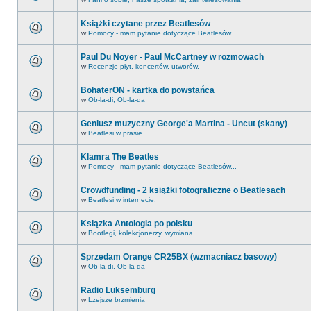
Książki czytane przez Beatlesów
w
Pomocy - mam pytanie dotyczące Beatlesów...
Paul Du Noyer - Paul McCartney w rozmowach
w
Recenzje płyt, koncertów, utworów.
BohaterON - kartka do powstańca
w
Ob-la-di, Ob-la-da
Geniusz muzyczny George'a Martina - Uncut (skany)
w
Beatlesi w prasie
Klamra The Beatles
w
Pomocy - mam pytanie dotyczące Beatlesów...
Crowdfunding - 2 książki fotograficzne o Beatlesach
w
Beatlesi w internecie.
Ksiązka Antologia po polsku
w
Bootlegi, kolekcjonerzy, wymiana
Sprzedam Orange CR25BX (wzmacniacz basowy)
w
Ob-la-di, Ob-la-da
Radio Luksemburg
w
Lżejsze brzmienia