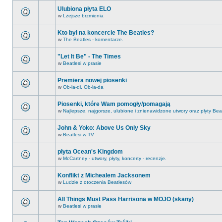
Ulubiona płyta ELO
w
Lżejsze brzmienia
Kto był na koncercie The Beatles?
w
The Beatles - komentarze.
"Let It Be" - The Times
w
Beatlesi w prasie
Premiera nowej piosenki
w
Ob-la-di, Ob-la-da
Piosenki, które Wam pomogły/pomagają
w
Najlepsze, najgorsze, ulubione i znienawidzone utwory oraz płyty Bea
John & Yoko: Above Us Only Sky
w
Beatlesi w TV
płyta Ocean's Kingdom
w
McCartney - utwory, płyty, koncerty - recenzje.
Konflikt z Michealem Jacksonem
w
Ludzie z otoczenia Beatlesów
All Things Must Pass Harrisona w MOJO (skany)
w
Beatlesi w prasie