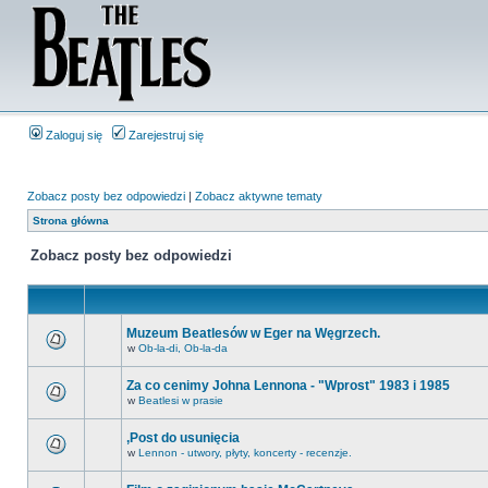
Zaloguj się
Zarejestruj się
Zobacz posty bez odpowiedzi
|
Zobacz aktywne tematy
Strona główna
Zobacz posty bez odpowiedzi
Muzeum Beatlesów w Eger na Węgrzech.
w
Ob-la-di, Ob-la-da
Za co cenimy Johna Lennona - "Wprost" 1983 i 1985
w
Beatlesi w prasie
,Post do usunięcia
w
Lennon - utwory, płyty, koncerty - recenzje.