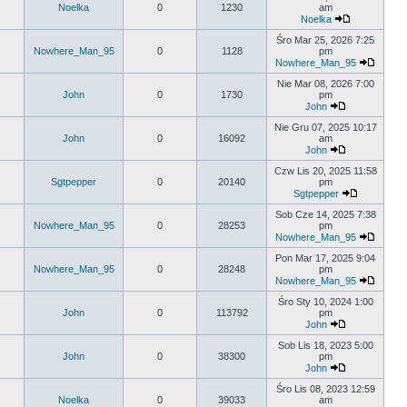
Noelka
0
1230
am
Noelka
Śro Mar 25, 2026 7:25
Nowhere_Man_95
0
1128
pm
Nowhere_Man_95
Nie Mar 08, 2026 7:00
John
0
1730
pm
John
Nie Gru 07, 2025 10:17
John
0
16092
am
John
Czw Lis 20, 2025 11:58
Sgtpepper
0
20140
pm
Sgtpepper
Sob Cze 14, 2025 7:38
Nowhere_Man_95
0
28253
pm
Nowhere_Man_95
Pon Mar 17, 2025 9:04
Nowhere_Man_95
0
28248
pm
Nowhere_Man_95
Śro Sty 10, 2024 1:00
John
0
113792
pm
John
Sob Lis 18, 2023 5:00
John
0
38300
pm
John
Śro Lis 08, 2023 12:59
Noelka
0
39033
am