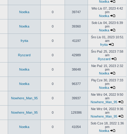
Noelka
Wto Lis 07, 2023 4:42
Noelka
0
39747
pm
Noelka
Sob Lis 04, 2023 6:39
Noelka
0
39360
pm
Noelka
Śro Lis 01, 2023 10:51
frytta
0
41197
am
frytta
Śro Paź 25, 2023 7:58
Ryszard
0
42989
am
Ryszard
Nie Paź 15, 2023 2:32
Noelka
0
38648
pm
Noelka
Pią Cze 30, 2023 7:33
Noelka
0
96377
pm
Noelka
Nie Wrz 04, 2022 9:50
Nowhere_Man_95
0
39937
am
Nowhere_Man_95
Nie Wrz 04, 2022 9:36
Nowhere_Man_95
0
129386
am
Nowhere_Man_95
Sob Cze 18, 2022 1:36
Noelka
0
41054
pm
Noelka