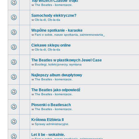
Top Wszech Czasów Trójki
w
The Beatles - komentarze.
Samochody elektryczne?
w
Ob-la-di, Ob-la-da
Wspólne spotkanie - karaoke
w
Fani o sobie, nasze spotkania, zainteresowania_
Ciekawe sklepu online
w
Ob-la-di, Ob-la-da
The Beatles w plastikowych Jewel Case
w
Bootlegi, kolekcjonerzy, wymiana
Najlepszy album dwupłytowy
w
The Beatles - komentarze.
The Beatles jako odpowiedź
w
The Beatles - komentarze.
Piosenki o Beatlesach
w
The Beatles - komentarze.
Królowa Elżbieta II
w
Sprawy administracyjne.
Let it be - wokalnie.
w
Fani o sobie, nasze spotkania, zainteresowania_