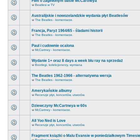
Film o zaginionym basie McCartneya
w
Beatlesi w TV
Australijskie i nowozelandzkie wydania płyt Beatlesów
w
The Beatles - komentarze.
Francja, Paryż 1964/65 - śladami historii
w
The Beatles - komentarze.
Paul i cudownie ocalona
w
McCartney - komentarze.
Wydanie 1+ oraz 8 days a week blu ray na sprzedaż
w
Bootlegi, kolekcjonerzy, wymiana
The Beatles 1962-1966 - alternatywna wersja
w
The Beatles - komentarze.
Amerykańskie albumy
w
Recenzje płyt, koncertów, utworów.
Dziewczyny McCartneya w 60s
w
McCartney - komentarze.
All Yoo Ned is Love
w
Recenzje płyt, koncertów, utworów.
Fragment książki o Malu Evansie w poniedziałkowym Timesi
w
Beatlesi w prasie