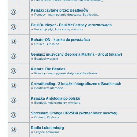
Książki czytane przez Beatlesów
w
Pomocy - mam pytanie dotyczące Beatlesów...
Paul Du Noyer - Paul McCartney w rozmowach
w
Recenzje płyt, koncertów, utworów.
BohaterON - kartka do powstańca
w
Ob-la-di, Ob-la-da
Geniusz muzyczny George'a Martina - Uncut (skany)
w
Beatlesi w prasie
Klamra The Beatles
w
Pomocy - mam pytanie dotyczące Beatlesów...
Crowdfunding - 2 książki fotograficzne o Beatlesach
w
Beatlesi w internecie.
Ksiązka Antologia po polsku
w
Bootlegi, kolekcjonerzy, wymiana
Sprzedam Orange CR25BX (wzmacniacz basowy)
w
Ob-la-di, Ob-la-da
Radio Luksemburg
w
Lżejsze brzmienia