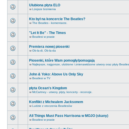
Ulubiona płyta ELO
w
Lżejsze brzmienia
Kto był na koncercie The Beatles?
w
The Beatles - komentarze.
"Let It Be" - The Times
w
Beatlesi w prasie
Premiera nowej piosenki
w
Ob-la-di, Ob-la-da
Piosenki, które Wam pomogły/pomagają
w
Najlepsze, najgorsze, ulubione i znienawidzone utwory oraz płyty Beatle
John & Yoko: Above Us Only Sky
w
Beatlesi w TV
płyta Ocean's Kingdom
w
McCartney - utwory, płyty, koncerty - recenzje.
Konflikt z Michealem Jacksonem
w
Ludzie z otoczenia Beatlesów
All Things Must Pass Harrisona w MOJO (skany)
w
Beatlesi w prasie