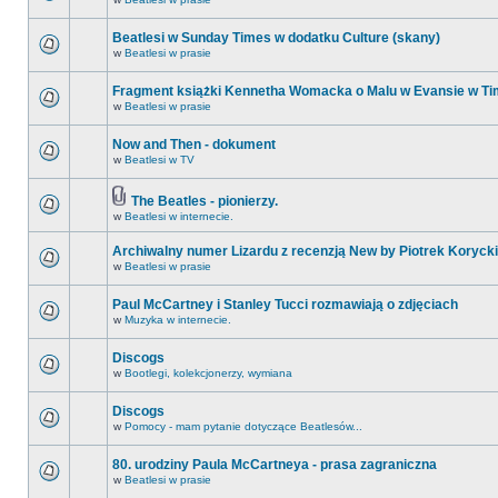
Beatlesi w Sunday Times w dodatku Culture (skany)
w
Beatlesi w prasie
Fragment książki Kennetha Womacka o Malu w Evansie w Ti
w
Beatlesi w prasie
Now and Then - dokument
w
Beatlesi w TV
The Beatles - pionierzy.
w
Beatlesi w internecie.
Archiwalny numer Lizardu z recenzją New by Piotrek Korycki
w
Beatlesi w prasie
Paul McCartney i Stanley Tucci rozmawiają o zdjęciach
w
Muzyka w internecie.
Discogs
w
Bootlegi, kolekcjonerzy, wymiana
Discogs
w
Pomocy - mam pytanie dotyczące Beatlesów...
80. urodziny Paula McCartneya - prasa zagraniczna
w
Beatlesi w prasie