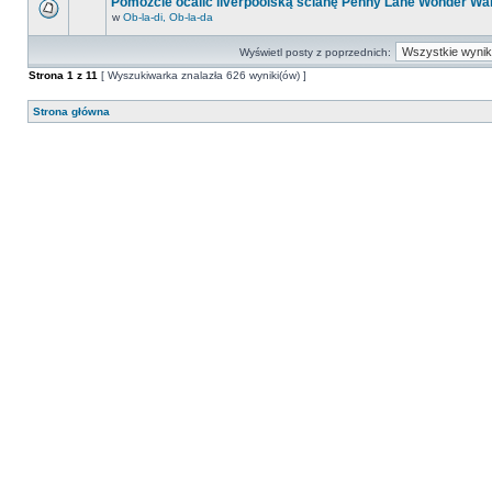
Pomóżcie ocalić liverpoolską ścianę Penny Lane Wonder Wal
w
Ob-la-di, Ob-la-da
Wyświetl posty z poprzednich:
Strona
1
z
11
[ Wyszukiwarka znalazła 626 wyniki(ów) ]
Strona główna