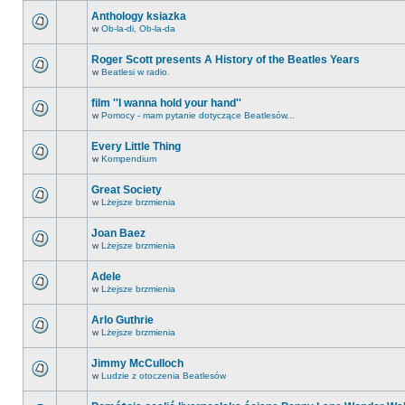
Anthology ksiazka
w
Ob-la-di, Ob-la-da
Roger Scott presents A History of the Beatles Years
w
Beatlesi w radio.
film ''I wanna hold your hand''
w
Pomocy - mam pytanie dotyczące Beatlesów...
Every Little Thing
w
Kompendium
Great Society
w
Lżejsze brzmienia
Joan Baez
w
Lżejsze brzmienia
Adele
w
Lżejsze brzmienia
Arlo Guthrie
w
Lżejsze brzmienia
Jimmy McCulloch
w
Ludzie z otoczenia Beatlesów