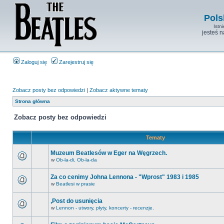
Pols
Istn
jesteś 
Zaloguj się
Zarejestruj się
Zobacz posty bez odpowiedzi
|
Zobacz aktywne tematy
Strona główna
Zobacz posty bez odpowiedzi
Tematy
Muzeum Beatlesów w Eger na Węgrzech.
w
Ob-la-di, Ob-la-da
Za co cenimy Johna Lennona - "Wprost" 1983 i 1985
w
Beatlesi w prasie
,Post do usunięcia
w
Lennon - utwory, płyty, koncerty - recenzje.