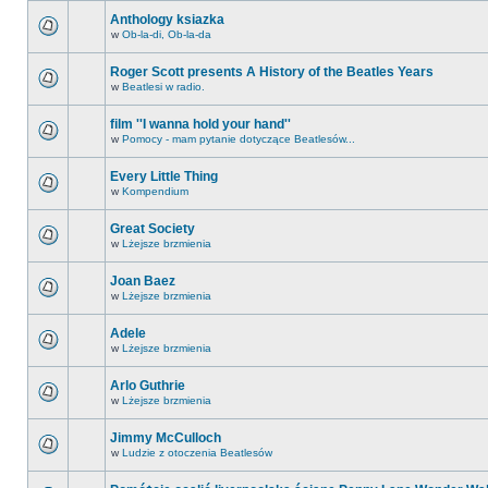
Anthology ksiazka
w
Ob-la-di, Ob-la-da
Roger Scott presents A History of the Beatles Years
w
Beatlesi w radio.
film ''I wanna hold your hand''
w
Pomocy - mam pytanie dotyczące Beatlesów...
Every Little Thing
w
Kompendium
Great Society
w
Lżejsze brzmienia
Joan Baez
w
Lżejsze brzmienia
Adele
w
Lżejsze brzmienia
Arlo Guthrie
w
Lżejsze brzmienia
Jimmy McCulloch
w
Ludzie z otoczenia Beatlesów