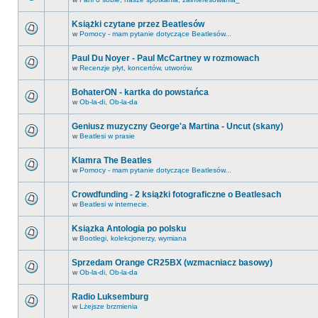
Książki czytane przez Beatlesów
w
Pomocy - mam pytanie dotyczące Beatlesów...
Paul Du Noyer - Paul McCartney w rozmowach
w
Recenzje płyt, koncertów, utworów.
BohaterON - kartka do powstańca
w
Ob-la-di, Ob-la-da
Geniusz muzyczny George'a Martina - Uncut (skany)
w
Beatlesi w prasie
Klamra The Beatles
w
Pomocy - mam pytanie dotyczące Beatlesów...
Crowdfunding - 2 książki fotograficzne o Beatlesach
w
Beatlesi w internecie.
Ksiązka Antologia po polsku
w
Bootlegi, kolekcjonerzy, wymiana
Sprzedam Orange CR25BX (wzmacniacz basowy)
w
Ob-la-di, Ob-la-da
Radio Luksemburg
w
Lżejsze brzmienia