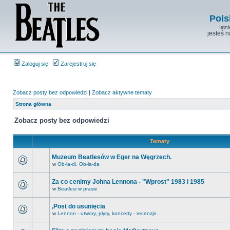
Pols
Istn
jesteś 
Zaloguj się
Zarejestruj się
Zobacz posty bez odpowiedzi
|
Zobacz aktywne tematy
Strona główna
Zobacz posty bez odpowiedzi
Tematy
Muzeum Beatlesów w Eger na Węgrzech.
w
Ob-la-di, Ob-la-da
Za co cenimy Johna Lennona - "Wprost" 1983 i 1985
w
Beatlesi w prasie
,Post do usunięcia
w
Lennon - utwory, płyty, koncerty - recenzje.