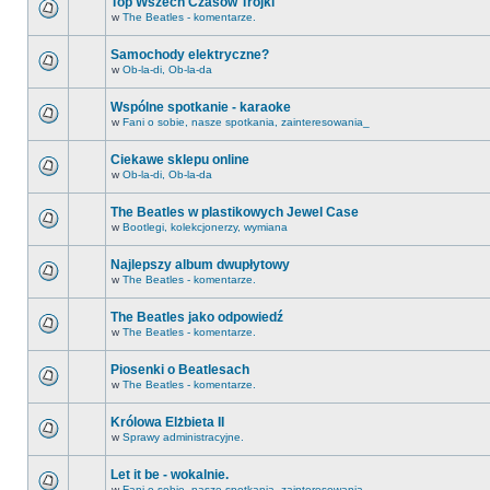
Top Wszech Czasów Trójki
w
The Beatles - komentarze.
Samochody elektryczne?
w
Ob-la-di, Ob-la-da
Wspólne spotkanie - karaoke
w
Fani o sobie, nasze spotkania, zainteresowania_
Ciekawe sklepu online
w
Ob-la-di, Ob-la-da
The Beatles w plastikowych Jewel Case
w
Bootlegi, kolekcjonerzy, wymiana
Najlepszy album dwupłytowy
w
The Beatles - komentarze.
The Beatles jako odpowiedź
w
The Beatles - komentarze.
Piosenki o Beatlesach
w
The Beatles - komentarze.
Królowa Elżbieta II
w
Sprawy administracyjne.
Let it be - wokalnie.
w
Fani o sobie, nasze spotkania, zainteresowania_