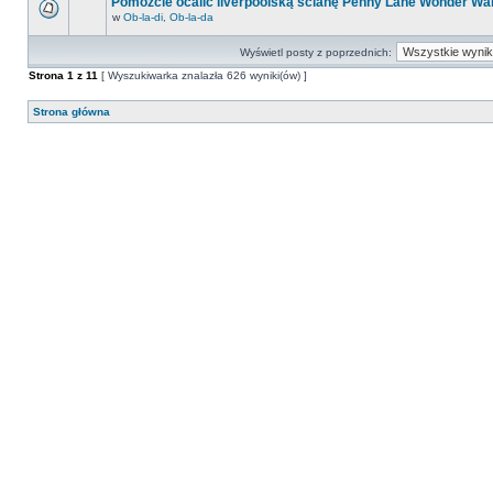
Pomóżcie ocalić liverpoolską ścianę Penny Lane Wonder Wal
w
Ob-la-di, Ob-la-da
Wyświetl posty z poprzednich:
Strona
1
z
11
[ Wyszukiwarka znalazła 626 wyniki(ów) ]
Strona główna