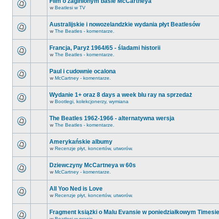
Film o zaginionym basie McCartneya
w
Beatlesi w TV
Australijskie i nowozelandzkie wydania płyt Beatlesów
w
The Beatles - komentarze.
Francja, Paryż 1964/65 - śladami historii
w
The Beatles - komentarze.
Paul i cudownie ocalona
w
McCartney - komentarze.
Wydanie 1+ oraz 8 days a week blu ray na sprzedaż
w
Bootlegi, kolekcjonerzy, wymiana
The Beatles 1962-1966 - alternatywna wersja
w
The Beatles - komentarze.
Amerykańskie albumy
w
Recenzje płyt, koncertów, utworów.
Dziewczyny McCartneya w 60s
w
McCartney - komentarze.
All Yoo Ned is Love
w
Recenzje płyt, koncertów, utworów.
Fragment książki o Malu Evansie w poniedziałkowym Timesi
w
Beatlesi w prasie