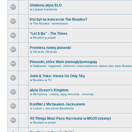
Ulubiona płyta ELO
w
Lżejsze brzmienia
Kto był na koncercie The Beatles?
w
The Beatles - komentarze.
"Let It Be" - The Times
w
Beatlesi w prasie
Premiera nowej piosenki
w
Ob-la-di, Ob-la-da
Piosenki, które Wam pomogły/pomagają
w
Najlepsze, najgorsze, ulubione i znienawidzone utwory oraz płyty Beatle
John & Yoko: Above Us Only Sky
w
Beatlesi w TV
płyta Ocean's Kingdom
w
McCartney - utwory, płyty, koncerty - recenzje.
Konflikt z Michealem Jacksonem
w
Ludzie z otoczenia Beatlesów
All Things Must Pass Harrisona w MOJO (skany)
w
Beatlesi w prasie