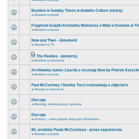
Beatlesi w Sunday Times w dodatku Culture (skany)
w
Beatlesi w prasie
Fragment książki Kennetha Womacka o Malu w Evansie w Ti
w
Beatlesi w prasie
Now and Then - dokument
w
Beatlesi w TV
The Beatles - pionierzy.
w
Beatlesi w internecie.
Archiwalny numer Lizardu z recenzją New by Piotrek Korycki
w
Beatlesi w prasie
Paul McCartney i Stanley Tucci rozmawiają o zdjęciach
w
Muzyka w internecie.
Discogs
w
Bootlegi, kolekcjonerzy, wymiana
Discogs
w
Pomocy - mam pytanie dotyczące Beatlesów...
80. urodziny Paula McCartneya - prasa zagraniczna
w
Beatlesi w prasie