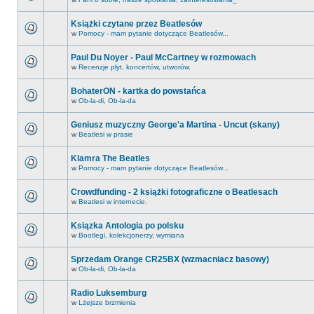
Książki czytane przez Beatlesów
w
Pomocy - mam pytanie dotyczące Beatlesów...
Paul Du Noyer - Paul McCartney w rozmowach
w
Recenzje płyt, koncertów, utworów.
BohaterON - kartka do powstańca
w
Ob-la-di, Ob-la-da
Geniusz muzyczny George'a Martina - Uncut (skany)
w
Beatlesi w prasie
Klamra The Beatles
w
Pomocy - mam pytanie dotyczące Beatlesów...
Crowdfunding - 2 książki fotograficzne o Beatlesach
w
Beatlesi w internecie.
Ksiązka Antologia po polsku
w
Bootlegi, kolekcjonerzy, wymiana
Sprzedam Orange CR25BX (wzmacniacz basowy)
w
Ob-la-di, Ob-la-da
Radio Luksemburg
w
Lżejsze brzmienia