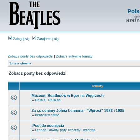
Pols
Istn
jesteś 
Zaloguj się
Zarejestruj się
Zobacz posty bez odpowiedzi
|
Zobacz aktywne tematy
Strona główna
Zobacz posty bez odpowiedzi
Tematy
Muzeum Beatlesów w Eger na Węgrzech.
w
Ob-la-di, Ob-la-da
Za co cenimy Johna Lennona - "Wprost" 1983 i 1985
w
Beatlesi w prasie
,Post do usunięcia
w
Lennon - utwory, płyty, koncerty - recenzje.