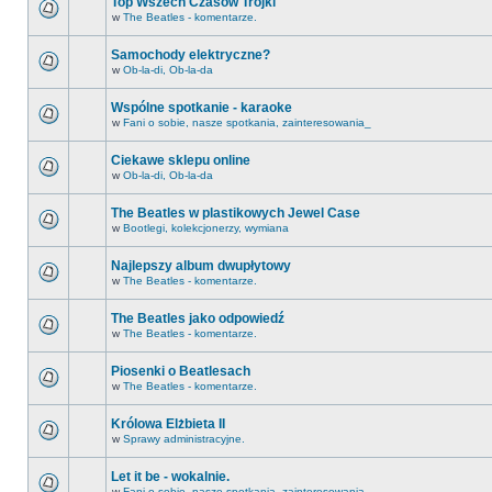
Top Wszech Czasów Trójki
w
The Beatles - komentarze.
Samochody elektryczne?
w
Ob-la-di, Ob-la-da
Wspólne spotkanie - karaoke
w
Fani o sobie, nasze spotkania, zainteresowania_
Ciekawe sklepu online
w
Ob-la-di, Ob-la-da
The Beatles w plastikowych Jewel Case
w
Bootlegi, kolekcjonerzy, wymiana
Najlepszy album dwupłytowy
w
The Beatles - komentarze.
The Beatles jako odpowiedź
w
The Beatles - komentarze.
Piosenki o Beatlesach
w
The Beatles - komentarze.
Królowa Elżbieta II
w
Sprawy administracyjne.
Let it be - wokalnie.
w
Fani o sobie, nasze spotkania, zainteresowania_