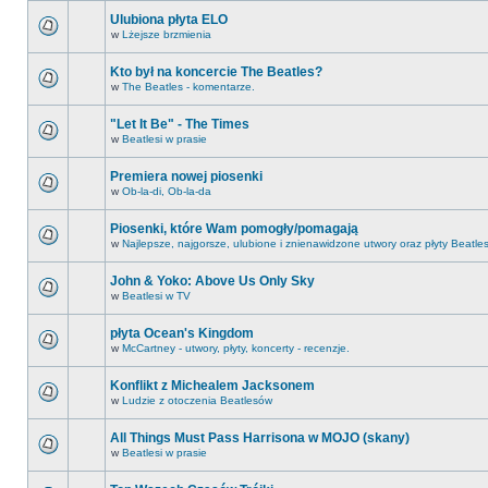
Ulubiona płyta ELO
w
Lżejsze brzmienia
Kto był na koncercie The Beatles?
w
The Beatles - komentarze.
"Let It Be" - The Times
w
Beatlesi w prasie
Premiera nowej piosenki
w
Ob-la-di, Ob-la-da
Piosenki, które Wam pomogły/pomagają
w
Najlepsze, najgorsze, ulubione i znienawidzone utwory oraz płyty Beatle
John & Yoko: Above Us Only Sky
w
Beatlesi w TV
płyta Ocean's Kingdom
w
McCartney - utwory, płyty, koncerty - recenzje.
Konflikt z Michealem Jacksonem
w
Ludzie z otoczenia Beatlesów
All Things Must Pass Harrisona w MOJO (skany)
w
Beatlesi w prasie