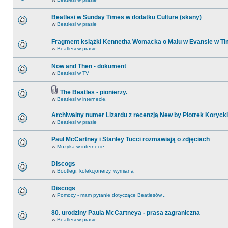
Beatlesi w Sunday Times w dodatku Culture (skany)
w
Beatlesi w prasie
Fragment książki Kennetha Womacka o Malu w Evansie w Ti
w
Beatlesi w prasie
Now and Then - dokument
w
Beatlesi w TV
The Beatles - pionierzy.
w
Beatlesi w internecie.
Archiwalny numer Lizardu z recenzją New by Piotrek Korycki
w
Beatlesi w prasie
Paul McCartney i Stanley Tucci rozmawiają o zdjęciach
w
Muzyka w internecie.
Discogs
w
Bootlegi, kolekcjonerzy, wymiana
Discogs
w
Pomocy - mam pytanie dotyczące Beatlesów...
80. urodziny Paula McCartneya - prasa zagraniczna
w
Beatlesi w prasie