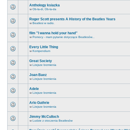
Anthology ksiazka
w
Ob-la-di, Ob-la-da
Roger Scott presents A History of the Beatles Years
w
Beatlesi w radio.
film ''I wanna hold your hand''
w
Pomocy - mam pytanie dotyczące Beatlesów...
Every Little Thing
w
Kompendium
Great Society
w
Lżejsze brzmienia
Joan Baez
w
Lżejsze brzmienia
Adele
w
Lżejsze brzmienia
Arlo Guthrie
w
Lżejsze brzmienia
Jimmy McCulloch
w
Ludzie z otoczenia Beatlesów