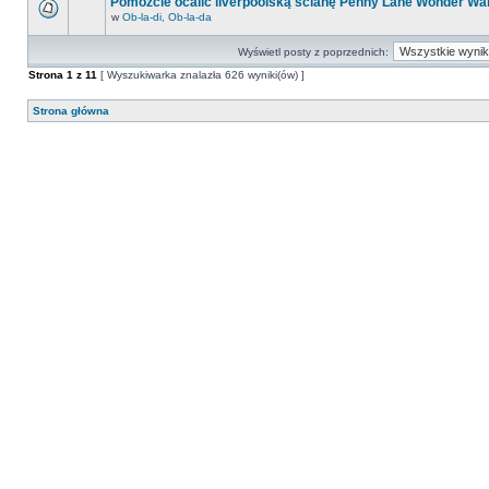
Pomóżcie ocalić liverpoolską ścianę Penny Lane Wonder Wal
w
Ob-la-di, Ob-la-da
Wyświetl posty z poprzednich:
Strona
1
z
11
[ Wyszukiwarka znalazła 626 wyniki(ów) ]
Strona główna