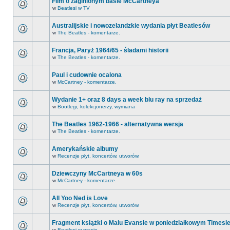
Film o zaginionym basie McCartneya
w
Beatlesi w TV
Australijskie i nowozelandzkie wydania płyt Beatlesów
w
The Beatles - komentarze.
Francja, Paryż 1964/65 - śladami historii
w
The Beatles - komentarze.
Paul i cudownie ocalona
w
McCartney - komentarze.
Wydanie 1+ oraz 8 days a week blu ray na sprzedaż
w
Bootlegi, kolekcjonerzy, wymiana
The Beatles 1962-1966 - alternatywna wersja
w
The Beatles - komentarze.
Amerykańskie albumy
w
Recenzje płyt, koncertów, utworów.
Dziewczyny McCartneya w 60s
w
McCartney - komentarze.
All Yoo Ned is Love
w
Recenzje płyt, koncertów, utworów.
Fragment książki o Malu Evansie w poniedziałkowym Timesi
w
Beatlesi w prasie