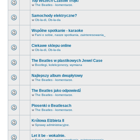
Top Wszech Czasów Trójki
w
The Beatles - komentarze.
Samochody elektryczne?
w
Ob-la-di, Ob-la-da
Wspólne spotkanie - karaoke
w
Fani o sobie, nasze spotkania, zainteresowania_
Ciekawe sklepu online
w
Ob-la-di, Ob-la-da
The Beatles w plastikowych Jewel Case
w
Bootlegi, kolekcjonerzy, wymiana
Najlepszy album dwupłytowy
w
The Beatles - komentarze.
The Beatles jako odpowiedź
w
The Beatles - komentarze.
Piosenki o Beatlesach
w
The Beatles - komentarze.
Królowa Elżbieta II
w
Sprawy administracyjne.
Let it be - wokalnie.
w
Fani o sobie, nasze spotkania, zainteresowania_