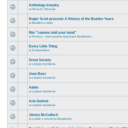
Anthology ksiazka
w
Ob-la-di, Ob-la-da
Roger Scott presents A History of the Beatles Years
w
Beatlesi w radio.
film ''I wanna hold your hand''
w
Pomocy - mam pytanie dotyczące Beatlesów...
Every Little Thing
w
Kompendium
Great Society
w
Lżejsze brzmienia
Joan Baez
w
Lżejsze brzmienia
Adele
w
Lżejsze brzmienia
Arlo Guthrie
w
Lżejsze brzmienia
Jimmy McCulloch
w
Ludzie z otoczenia Beatlesów