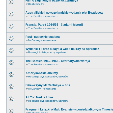
Film o zaginionym basie McCartneya
w
Beatlesi w TV
Australijskie i nowozelandzkie wydania płyt Beatlesów
w
The Beatles - komentarze.
Francja, Paryż 1964/65 - śladami historii
w
The Beatles - komentarze.
Paul i cudownie ocalona
w
McCartney - komentarze.
Wydanie 1+ oraz 8 days a week blu ray na sprzedaż
w
Bootlegi, kolekcjonerzy, wymiana
The Beatles 1962-1966 - alternatywna wersja
w
The Beatles - komentarze.
Amerykańskie albumy
w
Recenzje płyt, koncertów, utworów.
Dziewczyny McCartneya w 60s
w
McCartney - komentarze.
All Yoo Ned is Love
w
Recenzje płyt, koncertów, utworów.
Fragment książki o Malu Evansie w poniedziałkowym Timesi
w
Beatlesi w prasie