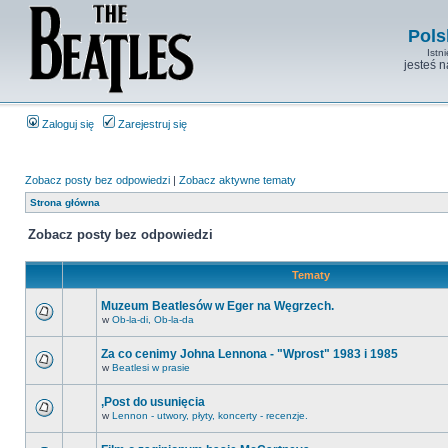
Pols
Istn
jesteś 
Zaloguj się
Zarejestruj się
Zobacz posty bez odpowiedzi
|
Zobacz aktywne tematy
Strona główna
Zobacz posty bez odpowiedzi
Tematy
Muzeum Beatlesów w Eger na Węgrzech.
w
Ob-la-di, Ob-la-da
Za co cenimy Johna Lennona - "Wprost" 1983 i 1985
w
Beatlesi w prasie
,Post do usunięcia
w
Lennon - utwory, płyty, koncerty - recenzje.