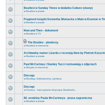
Beatlesi w Sunday Times w dodatku Culture (skany)
w
Beatlesi w prasie
Fragment książki Kennetha Womacka o Malu w Evansie w Ti
w
Beatlesi w prasie
Now and Then - dokument
w
Beatlesi w TV
The Beatles - pionierzy.
w
Beatlesi w internecie.
Archiwalny numer Lizardu z recenzją New by Piotrek Korycki
w
Beatlesi w prasie
Paul McCartney i Stanley Tucci rozmawiają o zdjęciach
w
Muzyka w internecie.
Discogs
w
Bootlegi, kolekcjonerzy, wymiana
Discogs
w
Pomocy - mam pytanie dotyczące Beatlesów...
80. urodziny Paula McCartneya - prasa zagraniczna
w
Beatlesi w prasie