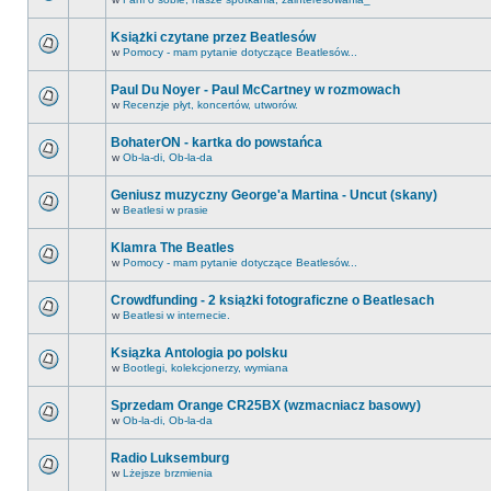
Książki czytane przez Beatlesów
w
Pomocy - mam pytanie dotyczące Beatlesów...
Paul Du Noyer - Paul McCartney w rozmowach
w
Recenzje płyt, koncertów, utworów.
BohaterON - kartka do powstańca
w
Ob-la-di, Ob-la-da
Geniusz muzyczny George'a Martina - Uncut (skany)
w
Beatlesi w prasie
Klamra The Beatles
w
Pomocy - mam pytanie dotyczące Beatlesów...
Crowdfunding - 2 książki fotograficzne o Beatlesach
w
Beatlesi w internecie.
Ksiązka Antologia po polsku
w
Bootlegi, kolekcjonerzy, wymiana
Sprzedam Orange CR25BX (wzmacniacz basowy)
w
Ob-la-di, Ob-la-da
Radio Luksemburg
w
Lżejsze brzmienia