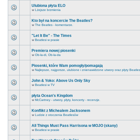
Ulubiona płyta ELO
w
Lżejsze brzmienia
Kto był na koncercie The Beatles?
w
The Beatles - komentarze.
"Let It Be" - The Times
w
Beatlesi w prasie
Premiera nowej piosenki
w
Ob-la-di, Ob-la-da
Piosenki, które Wam pomogły/pomagają
w
Najlepsze, najgorsze, ulubione i znienawidzone utwory oraz płyty Beatle
John & Yoko: Above Us Only Sky
w
Beatlesi w TV
płyta Ocean's Kingdom
w
McCartney - utwory, płyty, koncerty - recenzje.
Konflikt z Michealem Jacksonem
w
Ludzie z otoczenia Beatlesów
All Things Must Pass Harrisona w MOJO (skany)
w
Beatlesi w prasie