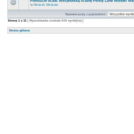
Pomóżcie ocalić liverpoolską ścianę Penny Lane Wonder Wal
w
Ob-la-di, Ob-la-da
Wyświetl posty z poprzednich:
Strona
1
z
11
[ Wyszukiwarka znalazła 626 wyniki(ów) ]
Strona główna