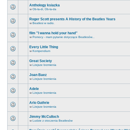
Anthology ksiazka
w
Ob-la-di, Ob-la-da
Roger Scott presents A History of the Beatles Years
w
Beatlesi w radio.
film ''I wanna hold your hand''
w
Pomocy - mam pytanie dotyczące Beatlesów...
Every Little Thing
w
Kompendium
Great Society
w
Lżejsze brzmienia
Joan Baez
w
Lżejsze brzmienia
Adele
w
Lżejsze brzmienia
Arlo Guthrie
w
Lżejsze brzmienia
Jimmy McCulloch
w
Ludzie z otoczenia Beatlesów