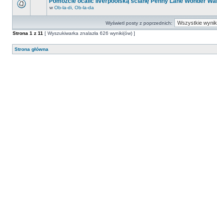
Pomóżcie ocalić liverpoolską ścianę Penny Lane Wonder Wal
w
Ob-la-di, Ob-la-da
Wyświetl posty z poprzednich:
Strona
1
z
11
[ Wyszukiwarka znalazła 626 wyniki(ów) ]
Strona główna