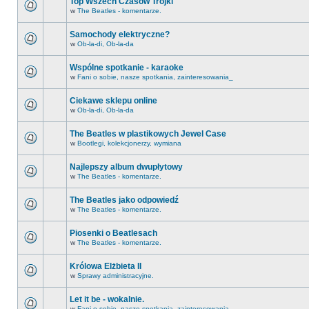
Top Wszech Czasów Trójki
w
The Beatles - komentarze.
Samochody elektryczne?
w
Ob-la-di, Ob-la-da
Wspólne spotkanie - karaoke
w
Fani o sobie, nasze spotkania, zainteresowania_
Ciekawe sklepu online
w
Ob-la-di, Ob-la-da
The Beatles w plastikowych Jewel Case
w
Bootlegi, kolekcjonerzy, wymiana
Najlepszy album dwupłytowy
w
The Beatles - komentarze.
The Beatles jako odpowiedź
w
The Beatles - komentarze.
Piosenki o Beatlesach
w
The Beatles - komentarze.
Królowa Elżbieta II
w
Sprawy administracyjne.
Let it be - wokalnie.
w
Fani o sobie, nasze spotkania, zainteresowania_