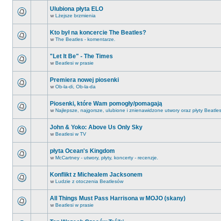
Ulubiona płyta ELO
w
Lżejsze brzmienia
Kto był na koncercie The Beatles?
w
The Beatles - komentarze.
"Let It Be" - The Times
w
Beatlesi w prasie
Premiera nowej piosenki
w
Ob-la-di, Ob-la-da
Piosenki, które Wam pomogły/pomagają
w
Najlepsze, najgorsze, ulubione i znienawidzone utwory oraz płyty Beatle
John & Yoko: Above Us Only Sky
w
Beatlesi w TV
płyta Ocean's Kingdom
w
McCartney - utwory, płyty, koncerty - recenzje.
Konflikt z Michealem Jacksonem
w
Ludzie z otoczenia Beatlesów
All Things Must Pass Harrisona w MOJO (skany)
w
Beatlesi w prasie