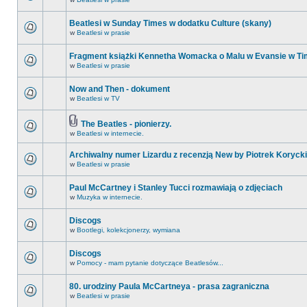
Beatlesi w Sunday Times w dodatku Culture (skany)
w
Beatlesi w prasie
Fragment książki Kennetha Womacka o Malu w Evansie w Ti
w
Beatlesi w prasie
Now and Then - dokument
w
Beatlesi w TV
The Beatles - pionierzy.
w
Beatlesi w internecie.
Archiwalny numer Lizardu z recenzją New by Piotrek Korycki
w
Beatlesi w prasie
Paul McCartney i Stanley Tucci rozmawiają o zdjęciach
w
Muzyka w internecie.
Discogs
w
Bootlegi, kolekcjonerzy, wymiana
Discogs
w
Pomocy - mam pytanie dotyczące Beatlesów...
80. urodziny Paula McCartneya - prasa zagraniczna
w
Beatlesi w prasie