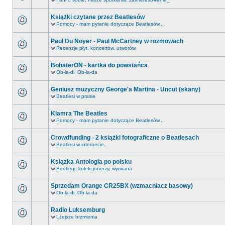
Książki czytane przez Beatlesów
w
Pomocy - mam pytanie dotyczące Beatlesów...
Paul Du Noyer - Paul McCartney w rozmowach
w
Recenzje płyt, koncertów, utworów.
BohaterON - kartka do powstańca
w
Ob-la-di, Ob-la-da
Geniusz muzyczny George'a Martina - Uncut (skany)
w
Beatlesi w prasie
Klamra The Beatles
w
Pomocy - mam pytanie dotyczące Beatlesów...
Crowdfunding - 2 książki fotograficzne o Beatlesach
w
Beatlesi w internecie.
Ksiązka Antologia po polsku
w
Bootlegi, kolekcjonerzy, wymiana
Sprzedam Orange CR25BX (wzmacniacz basowy)
w
Ob-la-di, Ob-la-da
Radio Luksemburg
w
Lżejsze brzmienia