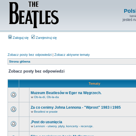
Pols
Istn
jesteś 
Zaloguj się
Zarejestruj się
Zobacz posty bez odpowiedzi
|
Zobacz aktywne tematy
Strona główna
Zobacz posty bez odpowiedzi
Tematy
Muzeum Beatlesów w Eger na Węgrzech.
w
Ob-la-di, Ob-la-da
Za co cenimy Johna Lennona - "Wprost" 1983 i 1985
w
Beatlesi w prasie
,Post do usunięcia
w
Lennon - utwory, płyty, koncerty - recenzje.