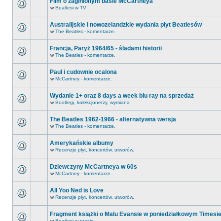
Film o zaginionym basie McCartneya
w
Beatlesi w TV
Australijskie i nowozelandzkie wydania płyt Beatlesów
w
The Beatles - komentarze.
Francja, Paryż 1964/65 - śladami historii
w
The Beatles - komentarze.
Paul i cudownie ocalona
w
McCartney - komentarze.
Wydanie 1+ oraz 8 days a week blu ray na sprzedaż
w
Bootlegi, kolekcjonerzy, wymiana
The Beatles 1962-1966 - alternatywna wersja
w
The Beatles - komentarze.
Amerykańskie albumy
w
Recenzje płyt, koncertów, utworów.
Dziewczyny McCartneya w 60s
w
McCartney - komentarze.
All Yoo Ned is Love
w
Recenzje płyt, koncertów, utworów.
Fragment książki o Malu Evansie w poniedziałkowym Timesi
w
Beatlesi w prasie