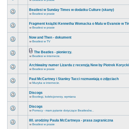
Beatlesi w Sunday Times w dodatku Culture (skany)
w
Beatlesi w prasie
Fragment książki Kennetha Womacka o Malu w Evansie w Ti
w
Beatlesi w prasie
Now and Then - dokument
w
Beatlesi w TV
The Beatles - pionierzy.
w
Beatlesi w internecie.
Archiwalny numer Lizardu z recenzją New by Piotrek Korycki
w
Beatlesi w prasie
Paul McCartney i Stanley Tucci rozmawiają o zdjęciach
w
Muzyka w internecie.
Discogs
w
Bootlegi, kolekcjonerzy, wymiana
Discogs
w
Pomocy - mam pytanie dotyczące Beatlesów...
80. urodziny Paula McCartneya - prasa zagraniczna
w
Beatlesi w prasie