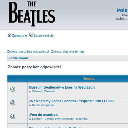
Pols
Istn
jesteś 
Zaloguj się
Zarejestruj się
Zobacz posty bez odpowiedzi
|
Zobacz aktywne tematy
Strona główna
Zobacz posty bez odpowiedzi
Tematy
Muzeum Beatlesów w Eger na Węgrzech.
w
Ob-la-di, Ob-la-da
Za co cenimy Johna Lennona - "Wprost" 1983 i 1985
w
Beatlesi w prasie
,Post do usunięcia
w
Lennon - utwory, płyty, koncerty - recenzje.