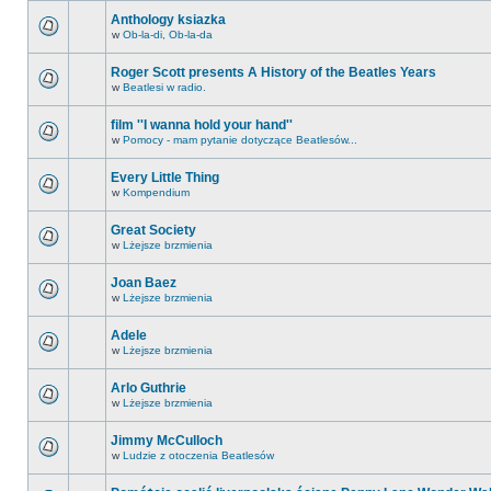
Anthology ksiazka
w
Ob-la-di, Ob-la-da
Roger Scott presents A History of the Beatles Years
w
Beatlesi w radio.
film ''I wanna hold your hand''
w
Pomocy - mam pytanie dotyczące Beatlesów...
Every Little Thing
w
Kompendium
Great Society
w
Lżejsze brzmienia
Joan Baez
w
Lżejsze brzmienia
Adele
w
Lżejsze brzmienia
Arlo Guthrie
w
Lżejsze brzmienia
Jimmy McCulloch
w
Ludzie z otoczenia Beatlesów