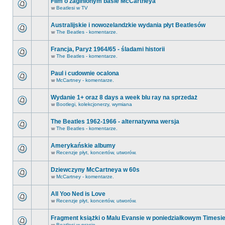
Film o zaginionym basie McCartneya
w
Beatlesi w TV
Australijskie i nowozelandzkie wydania płyt Beatlesów
w
The Beatles - komentarze.
Francja, Paryż 1964/65 - śladami historii
w
The Beatles - komentarze.
Paul i cudownie ocalona
w
McCartney - komentarze.
Wydanie 1+ oraz 8 days a week blu ray na sprzedaż
w
Bootlegi, kolekcjonerzy, wymiana
The Beatles 1962-1966 - alternatywna wersja
w
The Beatles - komentarze.
Amerykańskie albumy
w
Recenzje płyt, koncertów, utworów.
Dziewczyny McCartneya w 60s
w
McCartney - komentarze.
All Yoo Ned is Love
w
Recenzje płyt, koncertów, utworów.
Fragment książki o Malu Evansie w poniedziałkowym Timesi
w
Beatlesi w prasie