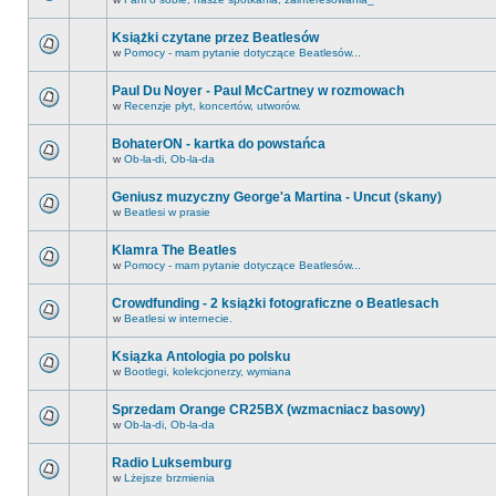
Książki czytane przez Beatlesów
w
Pomocy - mam pytanie dotyczące Beatlesów...
Paul Du Noyer - Paul McCartney w rozmowach
w
Recenzje płyt, koncertów, utworów.
BohaterON - kartka do powstańca
w
Ob-la-di, Ob-la-da
Geniusz muzyczny George'a Martina - Uncut (skany)
w
Beatlesi w prasie
Klamra The Beatles
w
Pomocy - mam pytanie dotyczące Beatlesów...
Crowdfunding - 2 książki fotograficzne o Beatlesach
w
Beatlesi w internecie.
Ksiązka Antologia po polsku
w
Bootlegi, kolekcjonerzy, wymiana
Sprzedam Orange CR25BX (wzmacniacz basowy)
w
Ob-la-di, Ob-la-da
Radio Luksemburg
w
Lżejsze brzmienia