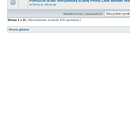
Pomóżcie ocalić liverpoolską ścianę Penny Lane Wonder Wal
w
Ob-la-di, Ob-la-da
Wyświetl posty z poprzednich:
Strona
1
z
11
[ Wyszukiwarka znalazła 626 wyniki(ów) ]
Strona główna