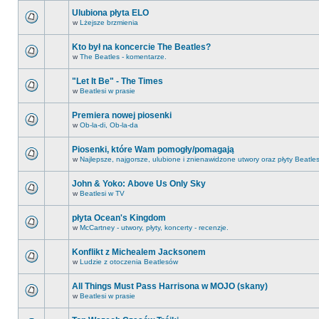
Ulubiona płyta ELO
w
Lżejsze brzmienia
Kto był na koncercie The Beatles?
w
The Beatles - komentarze.
"Let It Be" - The Times
w
Beatlesi w prasie
Premiera nowej piosenki
w
Ob-la-di, Ob-la-da
Piosenki, które Wam pomogły/pomagają
w
Najlepsze, najgorsze, ulubione i znienawidzone utwory oraz płyty Beatle
John & Yoko: Above Us Only Sky
w
Beatlesi w TV
płyta Ocean's Kingdom
w
McCartney - utwory, płyty, koncerty - recenzje.
Konflikt z Michealem Jacksonem
w
Ludzie z otoczenia Beatlesów
All Things Must Pass Harrisona w MOJO (skany)
w
Beatlesi w prasie