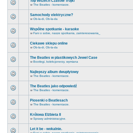
Top Wszech Czasów Trójki
w
The Beatles - komentarze.
Samochody elektryczne?
w
Ob-la-di, Ob-la-da
Wspólne spotkanie - karaoke
w
Fani o sobie, nasze spotkania, zainteresowania_
Ciekawe sklepu online
w
Ob-la-di, Ob-la-da
The Beatles w plastikowych Jewel Case
w
Bootlegi, kolekcjonerzy, wymiana
Najlepszy album dwupłytowy
w
The Beatles - komentarze.
The Beatles jako odpowiedź
w
The Beatles - komentarze.
Piosenki o Beatlesach
w
The Beatles - komentarze.
Królowa Elżbieta II
w
Sprawy administracyjne.
Let it be - wokalnie.
w
Fani o sobie, nasze spotkania, zainteresowania_