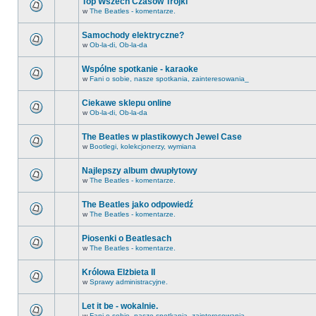
Top Wszech Czasów Trójki
w
The Beatles - komentarze.
Samochody elektryczne?
w
Ob-la-di, Ob-la-da
Wspólne spotkanie - karaoke
w
Fani o sobie, nasze spotkania, zainteresowania_
Ciekawe sklepu online
w
Ob-la-di, Ob-la-da
The Beatles w plastikowych Jewel Case
w
Bootlegi, kolekcjonerzy, wymiana
Najlepszy album dwupłytowy
w
The Beatles - komentarze.
The Beatles jako odpowiedź
w
The Beatles - komentarze.
Piosenki o Beatlesach
w
The Beatles - komentarze.
Królowa Elżbieta II
w
Sprawy administracyjne.
Let it be - wokalnie.
w
Fani o sobie, nasze spotkania, zainteresowania_