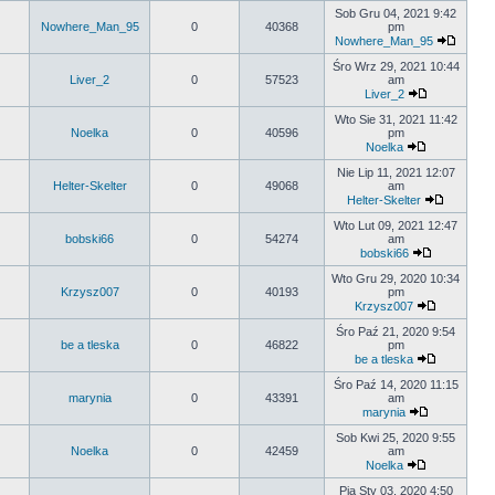
Sob Gru 04, 2021 9:42
Nowhere_Man_95
0
40368
pm
Nowhere_Man_95
Śro Wrz 29, 2021 10:44
Liver_2
0
57523
am
Liver_2
Wto Sie 31, 2021 11:42
Noelka
0
40596
pm
Noelka
Nie Lip 11, 2021 12:07
Helter-Skelter
0
49068
am
Helter-Skelter
Wto Lut 09, 2021 12:47
bobski66
0
54274
am
bobski66
Wto Gru 29, 2020 10:34
Krzysz007
0
40193
pm
Krzysz007
Śro Paź 21, 2020 9:54
be a tleska
0
46822
pm
be a tleska
Śro Paź 14, 2020 11:15
marynia
0
43391
am
marynia
Sob Kwi 25, 2020 9:55
Noelka
0
42459
am
Noelka
Pią Sty 03, 2020 4:50