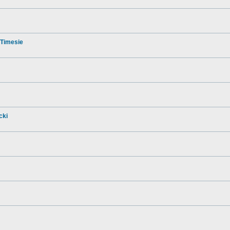
 Timesie
cki