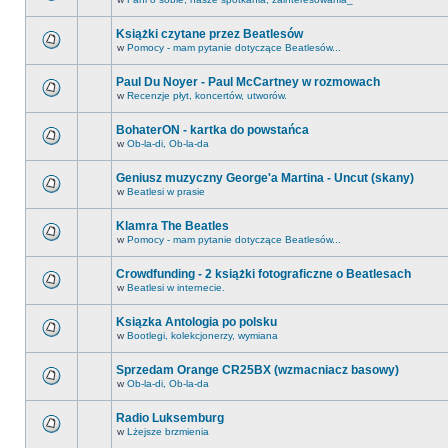
Książki czytane przez Beatlesów
w
Pomocy - mam pytanie dotyczące Beatlesów...
Paul Du Noyer - Paul McCartney w rozmowach
w
Recenzje płyt, koncertów, utworów.
BohaterON - kartka do powstańca
w
Ob-la-di, Ob-la-da
Geniusz muzyczny George'a Martina - Uncut (skany)
w
Beatlesi w prasie
Klamra The Beatles
w
Pomocy - mam pytanie dotyczące Beatlesów...
Crowdfunding - 2 książki fotograficzne o Beatlesach
w
Beatlesi w internecie.
Ksiązka Antologia po polsku
w
Bootlegi, kolekcjonerzy, wymiana
Sprzedam Orange CR25BX (wzmacniacz basowy)
w
Ob-la-di, Ob-la-da
Radio Luksemburg
w
Lżejsze brzmienia