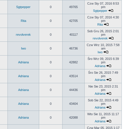
Czw Sty 07, 2016 8:53
Sgtpepper
0
49765
pm
Sgtpepper
Czw Sty 07, 2016 4:30
Rita
0
42705
pm
Rita
Sob Gru 26, 2015 2:01
revolverek
0
40117
pm
revolverek
Czw Wrz 10, 2015 7:58
Iwo
0
46736
am
Iwo
Śro Wrz 09, 2015 6:39
Adriana
0
42882
pm
Adriana
Śro Sie 26, 2015 7:49
Adriana
0
43514
pm
Adriana
Nie Sie 23, 2015 2:31
Adriana
0
44436
pm
Adriana
Sob Sie 22, 2015 4:49
Adriana
0
43404
pm
Adriana
Wto Sie 11, 2015 11:17
Adriana
0
42088
pm
Adriana
Czw Mar 05, 2015 1:17