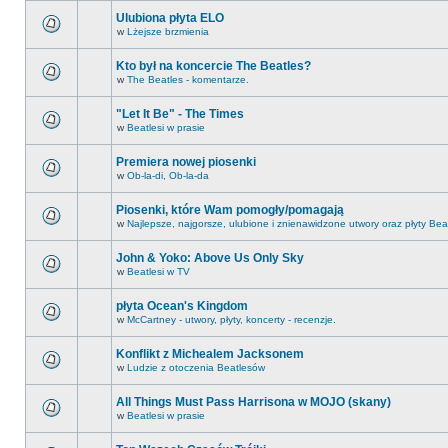
Ulubiona płyta ELO
w
Lżejsze brzmienia
Kto był na koncercie The Beatles?
w
The Beatles - komentarze.
"Let It Be" - The Times
w
Beatlesi w prasie
Premiera nowej piosenki
w
Ob-la-di, Ob-la-da
Piosenki, które Wam pomogły/pomagają
w
Najlepsze, najgorsze, ulubione i znienawidzone utwory oraz płyty Bea
John & Yoko: Above Us Only Sky
w
Beatlesi w TV
płyta Ocean's Kingdom
w
McCartney - utwory, płyty, koncerty - recenzje.
Konflikt z Michealem Jacksonem
w
Ludzie z otoczenia Beatlesów
All Things Must Pass Harrisona w MOJO (skany)
w
Beatlesi w prasie