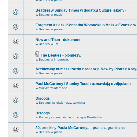
Beatlesi w Sunday Times w dodatku Culture (skany)
w
Beatlesi w prasie
Fragment książki Kennetha Womacka o Malu w Evansie w
w
Beatlesi w prasie
Now and Then - dokument
w
Beatlesi w TV
The Beatles - pionierzy.
w
Beatlesi w internecie.
Archiwalny numer Lizardu z recenzją New by Piotrek Kory
w
Beatlesi w prasie
Paul McCartney i Stanley Tucci rozmawiają o zdjęciach
w
Muzyka w internecie.
Discogs
w
Bootlegi, kolekcjonerzy, wymiana
Discogs
w
Pomocy - mam pytanie dotyczące Beatlesów...
80. urodziny Paula McCartneya - prasa zagraniczna
w
Beatlesi w prasie