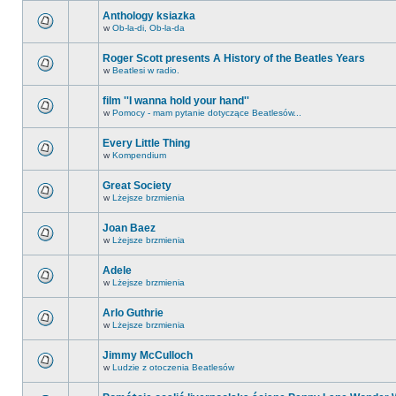
Anthology ksiazka
w
Ob-la-di, Ob-la-da
Roger Scott presents A History of the Beatles Years
w
Beatlesi w radio.
film ''I wanna hold your hand''
w
Pomocy - mam pytanie dotyczące Beatlesów...
Every Little Thing
w
Kompendium
Great Society
w
Lżejsze brzmienia
Joan Baez
w
Lżejsze brzmienia
Adele
w
Lżejsze brzmienia
Arlo Guthrie
w
Lżejsze brzmienia
Jimmy McCulloch
w
Ludzie z otoczenia Beatlesów