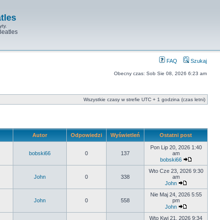
tles
yty.
Beatles
FAQ
Szukaj
Obecny czas: Sob Sie 08, 2026 6:23 am
Wszystkie czasy w strefie UTC + 1 godzina (czas letni)
Autor
Odpowiedzi
Wyświetleń
Ostatni post
Pon Lip 20, 2026 1:40
bobski66
0
137
am
bobski66
Wto Cze 23, 2026 9:30
John
0
338
am
John
Nie Maj 24, 2026 5:55
John
0
558
pm
John
Wto Kwi 21, 2026 9:34