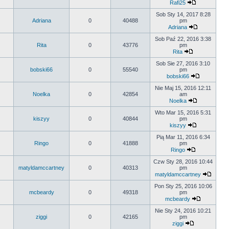
Rafi25
Sob Sty 14, 2017 8:28
Adriana
0
40488
pm
Adriana
Sob Paź 22, 2016 3:38
Rita
0
43776
pm
Rita
Sob Sie 27, 2016 3:10
bobski66
0
55540
pm
bobski66
Nie Maj 15, 2016 12:11
Noelka
0
42854
am
Noelka
Wto Mar 15, 2016 5:31
kiszyy
0
40844
pm
kiszyy
Pią Mar 11, 2016 6:34
Ringo
0
41888
pm
Ringo
Czw Sty 28, 2016 10:44
matyldamccartney
0
40313
pm
matyldamccartney
Pon Sty 25, 2016 10:06
mcbeardy
0
49318
pm
mcbeardy
Nie Sty 24, 2016 10:21
ziggi
0
42165
pm
ziggi