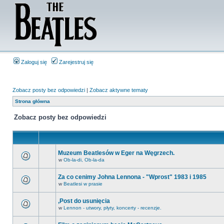
Zaloguj się
Zarejestruj się
Zobacz posty bez odpowiedzi
|
Zobacz aktywne tematy
Strona główna
Zobacz posty bez odpowiedzi
Muzeum Beatlesów w Eger na Węgrzech.
w
Ob-la-di, Ob-la-da
Za co cenimy Johna Lennona - "Wprost" 1983 i 1985
w
Beatlesi w prasie
,Post do usunięcia
w
Lennon - utwory, płyty, koncerty - recenzje.