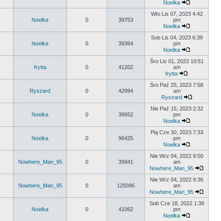
Noelka
Wto Lis 07, 2023 4:42
Noelka
0
39753
pm
Noelka
Sob Lis 04, 2023 6:39
Noelka
0
39364
pm
Noelka
Śro Lis 01, 2023 10:51
frytta
0
41202
am
frytta
Śro Paź 25, 2023 7:58
Ryszard
0
42994
am
Ryszard
Nie Paź 15, 2023 2:32
Noelka
0
38652
pm
Noelka
Pią Cze 30, 2023 7:33
Noelka
0
96425
pm
Noelka
Nie Wrz 04, 2022 9:50
Nowhere_Man_95
0
39941
am
Nowhere_Man_95
Nie Wrz 04, 2022 9:36
Nowhere_Man_95
0
129396
am
Nowhere_Man_95
Sob Cze 18, 2022 1:36
Noelka
0
41062
pm
Noelka