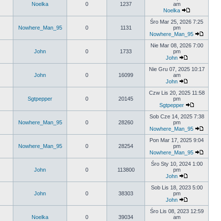
Noelka
0
1237
am
Noelka
Śro Mar 25, 2026 7:25
Nowhere_Man_95
0
1131
pm
Nowhere_Man_95
Nie Mar 08, 2026 7:00
John
0
1733
pm
John
Nie Gru 07, 2025 10:17
John
0
16099
am
John
Czw Lis 20, 2025 11:58
Sgtpepper
0
20145
pm
Sgtpepper
Sob Cze 14, 2025 7:38
Nowhere_Man_95
0
28260
pm
Nowhere_Man_95
Pon Mar 17, 2025 9:04
Nowhere_Man_95
0
28254
pm
Nowhere_Man_95
Śro Sty 10, 2024 1:00
John
0
113800
pm
John
Sob Lis 18, 2023 5:00
John
0
38303
pm
John
Śro Lis 08, 2023 12:59
Noelka
0
39034
am