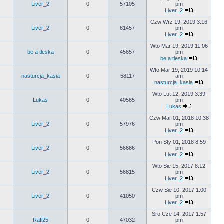
Liver_2
0
57105
pm
Liver_2
Czw Wrz 19, 2019 3:16
Liver_2
0
61457
pm
Liver_2
Wto Mar 19, 2019 11:06
be a tleska
0
45657
pm
be a tleska
Wto Mar 19, 2019 10:14
nasturcja_kasia
0
58117
am
nasturcja_kasia
Wto Lut 12, 2019 3:39
Lukas
0
40565
pm
Lukas
Czw Mar 01, 2018 10:38
Liver_2
0
57976
pm
Liver_2
Pon Sty 01, 2018 8:59
Liver_2
0
56666
pm
Liver_2
Wto Sie 15, 2017 8:12
Liver_2
0
56815
pm
Liver_2
Czw Sie 10, 2017 1:00
Liver_2
0
41050
pm
Liver_2
Śro Cze 14, 2017 1:57
Rafi25
0
47032
pm