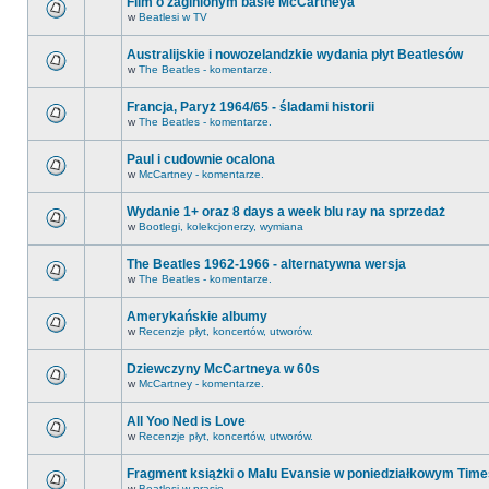
Film o zaginionym basie McCartneya
w
Beatlesi w TV
Australijskie i nowozelandzkie wydania płyt Beatlesów
w
The Beatles - komentarze.
Francja, Paryż 1964/65 - śladami historii
w
The Beatles - komentarze.
Paul i cudownie ocalona
w
McCartney - komentarze.
Wydanie 1+ oraz 8 days a week blu ray na sprzedaż
w
Bootlegi, kolekcjonerzy, wymiana
The Beatles 1962-1966 - alternatywna wersja
w
The Beatles - komentarze.
Amerykańskie albumy
w
Recenzje płyt, koncertów, utworów.
Dziewczyny McCartneya w 60s
w
McCartney - komentarze.
All Yoo Ned is Love
w
Recenzje płyt, koncertów, utworów.
Fragment książki o Malu Evansie w poniedziałkowym Time
w
Beatlesi w prasie