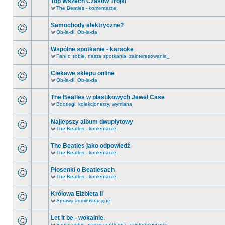
Top Wszech Czasów Trójki
w
The Beatles - komentarze.
Samochody elektryczne?
w
Ob-la-di, Ob-la-da
Wspólne spotkanie - karaoke
w
Fani o sobie, nasze spotkania, zainteresowania_
Ciekawe sklepu online
w
Ob-la-di, Ob-la-da
The Beatles w plastikowych Jewel Case
w
Bootlegi, kolekcjonerzy, wymiana
Najlepszy album dwupłytowy
w
The Beatles - komentarze.
The Beatles jako odpowiedź
w
The Beatles - komentarze.
Piosenki o Beatlesach
w
The Beatles - komentarze.
Królowa Elżbieta II
w
Sprawy administracyjne.
Let it be - wokalnie.
w
Fani o sobie, nasze spotkania, zainteresowania_