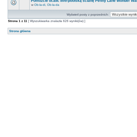
Pomóżcie ocalić liverpoolską ścianę Penny Lane Wonder Wal
w
Ob-la-di, Ob-la-da
Wyświetl posty z poprzednich:
Strona
1
z
11
[ Wyszukiwarka znalazła 626 wyniki(ów) ]
Strona główna