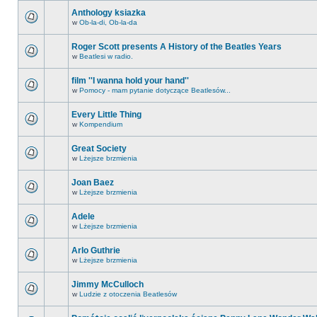
Anthology ksiazka
w
Ob-la-di, Ob-la-da
Roger Scott presents A History of the Beatles Years
w
Beatlesi w radio.
film ''I wanna hold your hand''
w
Pomocy - mam pytanie dotyczące Beatlesów...
Every Little Thing
w
Kompendium
Great Society
w
Lżejsze brzmienia
Joan Baez
w
Lżejsze brzmienia
Adele
w
Lżejsze brzmienia
Arlo Guthrie
w
Lżejsze brzmienia
Jimmy McCulloch
w
Ludzie z otoczenia Beatlesów