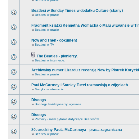
Beatlesi w Sunday Times w dodatku Culture (skany)
w
Beatlesi w prasie
Fragment książki Kennetha Womacka o Malu w Evansie w Ti
w
Beatlesi w prasie
Now and Then - dokument
w
Beatlesi w TV
The Beatles - pionierzy.
w
Beatlesi w internecie.
Archiwalny numer Lizardu z recenzją New by Piotrek Korycki
w
Beatlesi w prasie
Paul McCartney i Stanley Tucci rozmawiają o zdjęciach
w
Muzyka w internecie.
Discogs
w
Bootlegi, kolekcjonerzy, wymiana
Discogs
w
Pomocy - mam pytanie dotyczące Beatlesów...
80. urodziny Paula McCartneya - prasa zagraniczna
w
Beatlesi w prasie