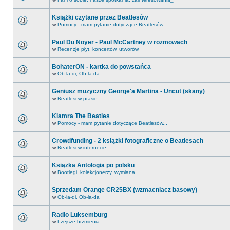
Książki czytane przez Beatlesów
w
Pomocy - mam pytanie dotyczące Beatlesów...
Paul Du Noyer - Paul McCartney w rozmowach
w
Recenzje płyt, koncertów, utworów.
BohaterON - kartka do powstańca
w
Ob-la-di, Ob-la-da
Geniusz muzyczny George'a Martina - Uncut (skany)
w
Beatlesi w prasie
Klamra The Beatles
w
Pomocy - mam pytanie dotyczące Beatlesów...
Crowdfunding - 2 książki fotograficzne o Beatlesach
w
Beatlesi w internecie.
Ksiązka Antologia po polsku
w
Bootlegi, kolekcjonerzy, wymiana
Sprzedam Orange CR25BX (wzmacniacz basowy)
w
Ob-la-di, Ob-la-da
Radio Luksemburg
w
Lżejsze brzmienia