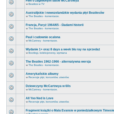
Film o zaginionym basie McCartneya
w
Beatlesi w TV
Australijskie i nowozelandzkie wydania płyt Beatlesów
w
The Beatles - komentarze.
Francja, Paryż 1964/65 - śladami historii
w
The Beatles - komentarze.
Paul i cudownie ocalona
w
McCartney - komentarze.
Wydanie 1+ oraz 8 days a week blu ray na sprzedaż
w
Bootlegi, kolekcjonerzy, wymiana
The Beatles 1962-1966 - alternatywna wersja
w
The Beatles - komentarze.
Amerykańskie albumy
w
Recenzje płyt, koncertów, utworów.
Dziewczyny McCartneya w 60s
w
McCartney - komentarze.
All Yoo Ned is Love
w
Recenzje płyt, koncertów, utworów.
Fragment książki o Malu Evansie w poniedziałkowym Timesi
w
Beatlesi w prasie