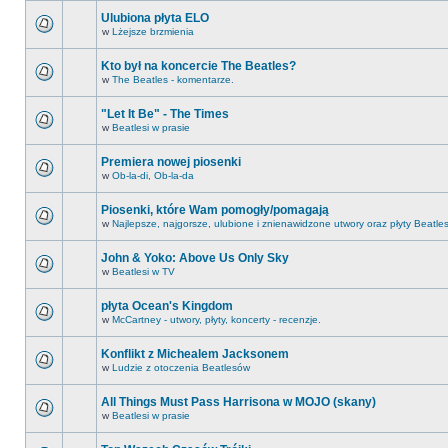
Ulubiona płyta ELO
w
Lżejsze brzmienia
Kto był na koncercie The Beatles?
w
The Beatles - komentarze.
"Let It Be" - The Times
w
Beatlesi w prasie
Premiera nowej piosenki
w
Ob-la-di, Ob-la-da
Piosenki, które Wam pomogły/pomagają
w
Najlepsze, najgorsze, ulubione i znienawidzone utwory oraz płyty Beatle
John & Yoko: Above Us Only Sky
w
Beatlesi w TV
płyta Ocean's Kingdom
w
McCartney - utwory, płyty, koncerty - recenzje.
Konflikt z Michealem Jacksonem
w
Ludzie z otoczenia Beatlesów
All Things Must Pass Harrisona w MOJO (skany)
w
Beatlesi w prasie