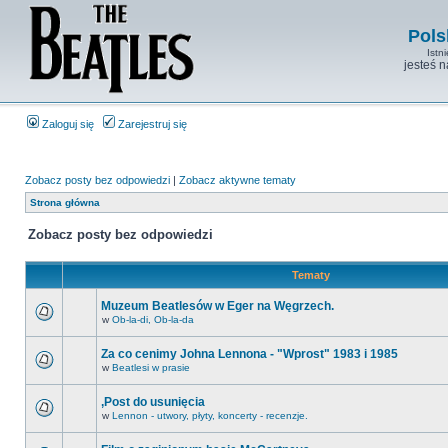
Pols
Istn
jesteś 
Zaloguj się
Zarejestruj się
Zobacz posty bez odpowiedzi
|
Zobacz aktywne tematy
Strona główna
Zobacz posty bez odpowiedzi
Tematy
Muzeum Beatlesów w Eger na Węgrzech.
w
Ob-la-di, Ob-la-da
Za co cenimy Johna Lennona - "Wprost" 1983 i 1985
w
Beatlesi w prasie
,Post do usunięcia
w
Lennon - utwory, płyty, koncerty - recenzje.