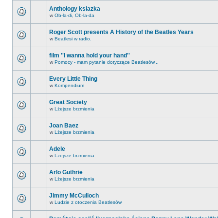
Anthology ksiazka
w
Ob-la-di, Ob-la-da
Roger Scott presents A History of the Beatles Years
w
Beatlesi w radio.
film ''I wanna hold your hand''
w
Pomocy - mam pytanie dotyczące Beatlesów...
Every Little Thing
w
Kompendium
Great Society
w
Lżejsze brzmienia
Joan Baez
w
Lżejsze brzmienia
Adele
w
Lżejsze brzmienia
Arlo Guthrie
w
Lżejsze brzmienia
Jimmy McCulloch
w
Ludzie z otoczenia Beatlesów