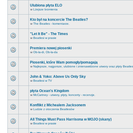
Ulubiona płyta ELO
w
Lżejsze brzmienia
Kto był na koncercie The Beatles?
w
The Beatles - komentarze.
"Let It Be" - The Times
w
Beatlesi w prasie
Premiera nowej piosenki
w
Ob-la-di, Ob-la-da
Piosenki, które Wam pomogły/pomagają
w
Najlepsze, najgorsze, ulubione i znienawidzone utwory oraz płyty Beatle
John & Yoko: Above Us Only Sky
w
Beatlesi w TV
płyta Ocean's Kingdom
w
McCartney - utwory, płyty, koncerty - recenzje.
Konflikt z Michealem Jacksonem
w
Ludzie z otoczenia Beatlesów
All Things Must Pass Harrisona w MOJO (skany)
w
Beatlesi w prasie