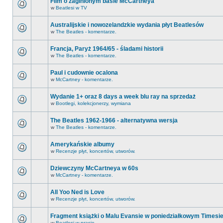
Film o zaginionym basie McCartneya
w
Beatlesi w TV
Australijskie i nowozelandzkie wydania płyt Beatlesów
w
The Beatles - komentarze.
Francja, Paryż 1964/65 - śladami historii
w
The Beatles - komentarze.
Paul i cudownie ocalona
w
McCartney - komentarze.
Wydanie 1+ oraz 8 days a week blu ray na sprzedaż
w
Bootlegi, kolekcjonerzy, wymiana
The Beatles 1962-1966 - alternatywna wersja
w
The Beatles - komentarze.
Amerykańskie albumy
w
Recenzje płyt, koncertów, utworów.
Dziewczyny McCartneya w 60s
w
McCartney - komentarze.
All Yoo Ned is Love
w
Recenzje płyt, koncertów, utworów.
Fragment książki o Malu Evansie w poniedziałkowym Timesi
w
Beatlesi w prasie