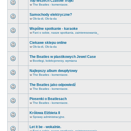
Top Wszech Czasów Trójki
w
The Beatles - komentarze.
Samochody elektryczne?
w
Ob-la-di, Ob-la-da
Wspólne spotkanie - karaoke
w
Fani o sobie, nasze spotkania, zainteresowania_
Ciekawe sklepu online
w
Ob-la-di, Ob-la-da
The Beatles w plastikowych Jewel Case
w
Bootlegi, kolekcjonerzy, wymiana
Najlepszy album dwupłytowy
w
The Beatles - komentarze.
The Beatles jako odpowiedź
w
The Beatles - komentarze.
Piosenki o Beatlesach
w
The Beatles - komentarze.
Królowa Elżbieta II
w
Sprawy administracyjne.
Let it be - wokalnie.
w
Fani o sobie, nasze spotkania, zainteresowania_