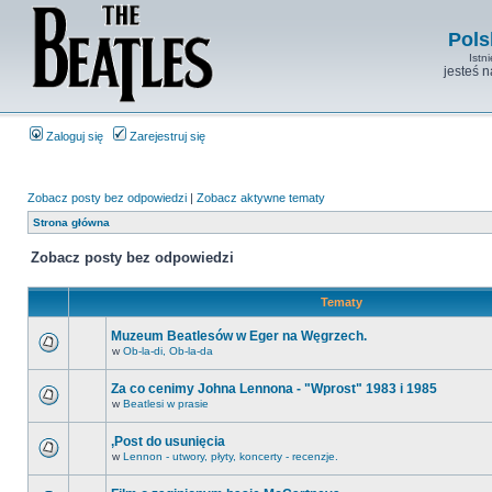
Pols
Istn
jesteś 
Zaloguj się
Zarejestruj się
Zobacz posty bez odpowiedzi
|
Zobacz aktywne tematy
Strona główna
Zobacz posty bez odpowiedzi
Tematy
Muzeum Beatlesów w Eger na Węgrzech.
w
Ob-la-di, Ob-la-da
Za co cenimy Johna Lennona - "Wprost" 1983 i 1985
w
Beatlesi w prasie
,Post do usunięcia
w
Lennon - utwory, płyty, koncerty - recenzje.