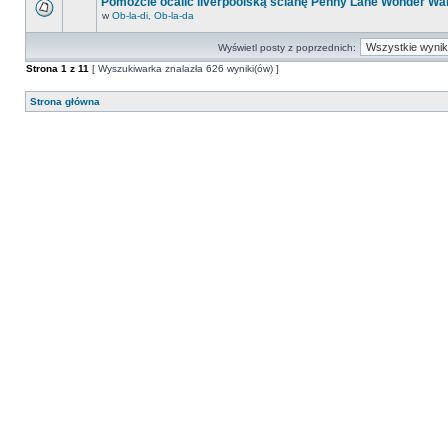
Pomóżcie ocalić liverpoolską ścianę Penny Lane Wonder Wal
w
Ob-la-di, Ob-la-da
Wyświetl posty z poprzednich:
Strona
1
z
11
[ Wyszukiwarka znalazła 626 wyniki(ów) ]
Strona główna