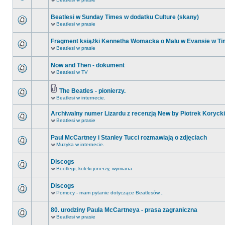
Beatlesi w Sunday Times w dodatku Culture (skany)
w
Beatlesi w prasie
Fragment książki Kennetha Womacka o Malu w Evansie w Ti
w
Beatlesi w prasie
Now and Then - dokument
w
Beatlesi w TV
The Beatles - pionierzy.
w
Beatlesi w internecie.
Archiwalny numer Lizardu z recenzją New by Piotrek Korycki
w
Beatlesi w prasie
Paul McCartney i Stanley Tucci rozmawiają o zdjęciach
w
Muzyka w internecie.
Discogs
w
Bootlegi, kolekcjonerzy, wymiana
Discogs
w
Pomocy - mam pytanie dotyczące Beatlesów...
80. urodziny Paula McCartneya - prasa zagraniczna
w
Beatlesi w prasie