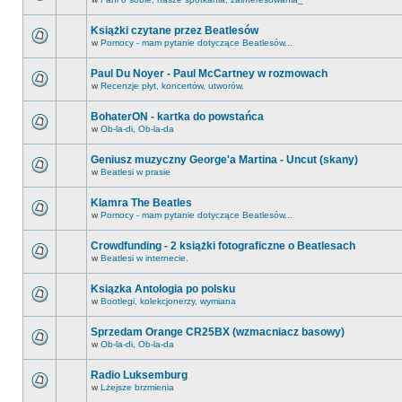
Książki czytane przez Beatlesów
w
Pomocy - mam pytanie dotyczące Beatlesów...
Paul Du Noyer - Paul McCartney w rozmowach
w
Recenzje płyt, koncertów, utworów.
BohaterON - kartka do powstańca
w
Ob-la-di, Ob-la-da
Geniusz muzyczny George'a Martina - Uncut (skany)
w
Beatlesi w prasie
Klamra The Beatles
w
Pomocy - mam pytanie dotyczące Beatlesów...
Crowdfunding - 2 książki fotograficzne o Beatlesach
w
Beatlesi w internecie.
Ksiązka Antologia po polsku
w
Bootlegi, kolekcjonerzy, wymiana
Sprzedam Orange CR25BX (wzmacniacz basowy)
w
Ob-la-di, Ob-la-da
Radio Luksemburg
w
Lżejsze brzmienia