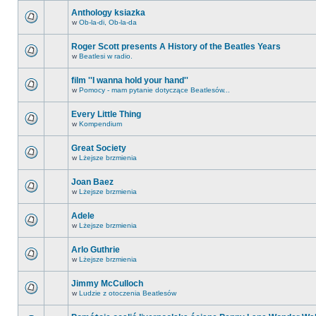
Anthology ksiazka
w
Ob-la-di, Ob-la-da
Roger Scott presents A History of the Beatles Years
w
Beatlesi w radio.
film ''I wanna hold your hand''
w
Pomocy - mam pytanie dotyczące Beatlesów...
Every Little Thing
w
Kompendium
Great Society
w
Lżejsze brzmienia
Joan Baez
w
Lżejsze brzmienia
Adele
w
Lżejsze brzmienia
Arlo Guthrie
w
Lżejsze brzmienia
Jimmy McCulloch
w
Ludzie z otoczenia Beatlesów