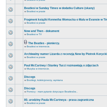
Beatlesi w Sunday Times w dodatku Culture (skany)
w
Beatlesi w prasie
Fragment książki Kennetha Womacka o Malu w Evansie w Ti
w
Beatlesi w prasie
Now and Then - dokument
w
Beatlesi w TV
The Beatles - pionierzy.
w
Beatlesi w internecie.
Archiwalny numer Lizardu z recenzją New by Piotrek Korycki
w
Beatlesi w prasie
Paul McCartney i Stanley Tucci rozmawiają o zdjęciach
w
Muzyka w internecie.
Discogs
w
Bootlegi, kolekcjonerzy, wymiana
Discogs
w
Pomocy - mam pytanie dotyczące Beatlesów...
80. urodziny Paula McCartneya - prasa zagraniczna
w
Beatlesi w prasie