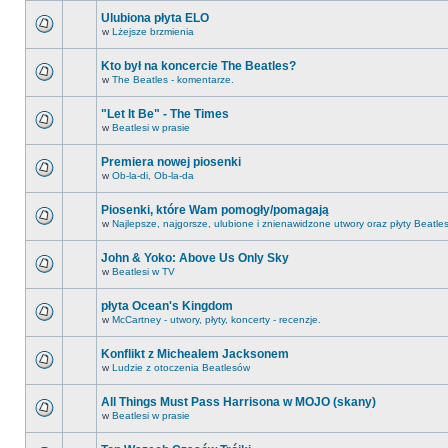
Ulubiona płyta ELO
w
Lżejsze brzmienia
Kto był na koncercie The Beatles?
w
The Beatles - komentarze.
"Let It Be" - The Times
w
Beatlesi w prasie
Premiera nowej piosenki
w
Ob-la-di, Ob-la-da
Piosenki, które Wam pomogły/pomagają
w
Najlepsze, najgorsze, ulubione i znienawidzone utwory oraz płyty Beatle
John & Yoko: Above Us Only Sky
w
Beatlesi w TV
płyta Ocean's Kingdom
w
McCartney - utwory, płyty, koncerty - recenzje.
Konflikt z Michealem Jacksonem
w
Ludzie z otoczenia Beatlesów
All Things Must Pass Harrisona w MOJO (skany)
w
Beatlesi w prasie