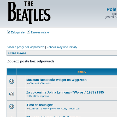
Pols
Istn
jesteś 
Zaloguj się
Zarejestruj się
Zobacz posty bez odpowiedzi
|
Zobacz aktywne tematy
Strona główna
Zobacz posty bez odpowiedzi
Tematy
Muzeum Beatlesów w Eger na Węgrzech.
w
Ob-la-di, Ob-la-da
Za co cenimy Johna Lennona - "Wprost" 1983 i 1985
w
Beatlesi w prasie
,Post do usunięcia
w
Lennon - utwory, płyty, koncerty - recenzje.