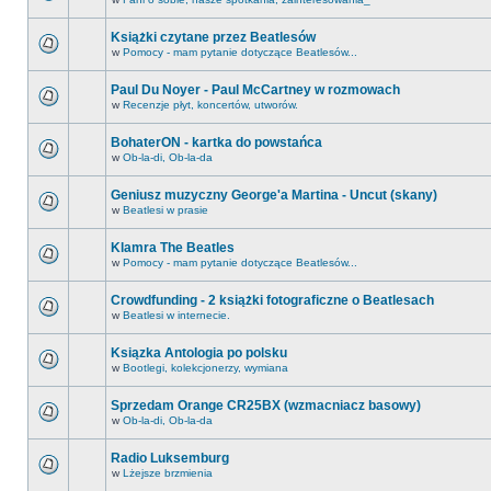
Książki czytane przez Beatlesów
w
Pomocy - mam pytanie dotyczące Beatlesów...
Paul Du Noyer - Paul McCartney w rozmowach
w
Recenzje płyt, koncertów, utworów.
BohaterON - kartka do powstańca
w
Ob-la-di, Ob-la-da
Geniusz muzyczny George'a Martina - Uncut (skany)
w
Beatlesi w prasie
Klamra The Beatles
w
Pomocy - mam pytanie dotyczące Beatlesów...
Crowdfunding - 2 książki fotograficzne o Beatlesach
w
Beatlesi w internecie.
Ksiązka Antologia po polsku
w
Bootlegi, kolekcjonerzy, wymiana
Sprzedam Orange CR25BX (wzmacniacz basowy)
w
Ob-la-di, Ob-la-da
Radio Luksemburg
w
Lżejsze brzmienia