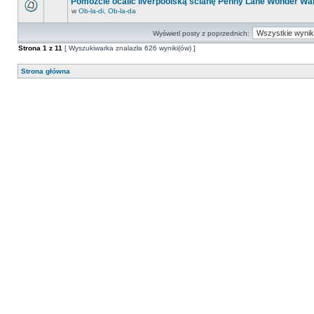
Pomóżcie ocalić liverpoolską ścianę Penny Lane Wonder Wal
w
Ob-la-di, Ob-la-da
Wyświetl posty z poprzednich:
Strona
1
z
11
[ Wyszukiwarka znalazła 626 wyniki(ów) ]
Strona główna