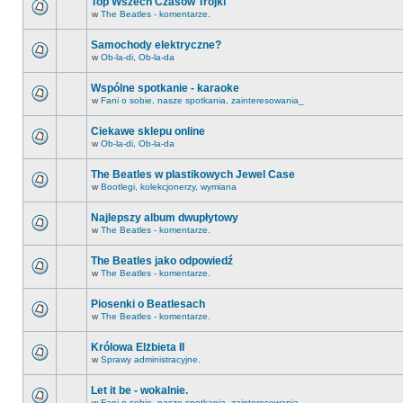
Top Wszech Czasów Trójki
w
The Beatles - komentarze.
Samochody elektryczne?
w
Ob-la-di, Ob-la-da
Wspólne spotkanie - karaoke
w
Fani o sobie, nasze spotkania, zainteresowania_
Ciekawe sklepu online
w
Ob-la-di, Ob-la-da
The Beatles w plastikowych Jewel Case
w
Bootlegi, kolekcjonerzy, wymiana
Najlepszy album dwupłytowy
w
The Beatles - komentarze.
The Beatles jako odpowiedź
w
The Beatles - komentarze.
Piosenki o Beatlesach
w
The Beatles - komentarze.
Królowa Elżbieta II
w
Sprawy administracyjne.
Let it be - wokalnie.
w
Fani o sobie, nasze spotkania, zainteresowania_