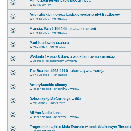
Film o zaginionym basie McCartneya
w
Beatlesi w TV
Australijskie i nowozelandzkie wydania płyt Beatlesów
w
The Beatles - komentarze.
Francja, Paryż 1964/65 - śladami historii
w
The Beatles - komentarze.
Paul i cudownie ocalona
w
McCartney - komentarze.
Wydanie 1+ oraz 8 days a week blu ray na sprzedaż
w
Bootlegi, kolekcjonerzy, wymiana
The Beatles 1962-1966 - alternatywna wersja
w
The Beatles - komentarze.
Amerykańskie albumy
w
Recenzje płyt, koncertów, utworów.
Dziewczyny McCartneya w 60s
w
McCartney - komentarze.
All Yoo Ned is Love
w
Recenzje płyt, koncertów, utworów.
Fragment książki o Malu Evansie w poniedziałkowym Timesi
w
Beatlesi w prasie