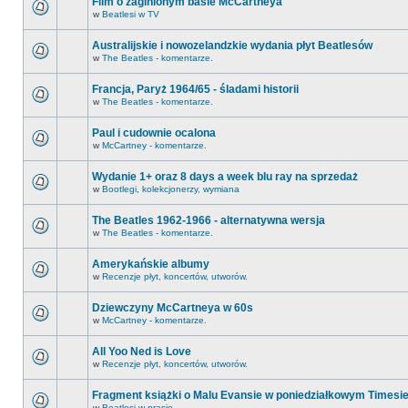
Film o zaginionym basie McCartneya
w
Beatlesi w TV
Australijskie i nowozelandzkie wydania płyt Beatlesów
w
The Beatles - komentarze.
Francja, Paryż 1964/65 - śladami historii
w
The Beatles - komentarze.
Paul i cudownie ocalona
w
McCartney - komentarze.
Wydanie 1+ oraz 8 days a week blu ray na sprzedaż
w
Bootlegi, kolekcjonerzy, wymiana
The Beatles 1962-1966 - alternatywna wersja
w
The Beatles - komentarze.
Amerykańskie albumy
w
Recenzje płyt, koncertów, utworów.
Dziewczyny McCartneya w 60s
w
McCartney - komentarze.
All Yoo Ned is Love
w
Recenzje płyt, koncertów, utworów.
Fragment książki o Malu Evansie w poniedziałkowym Timesi
w
Beatlesi w prasie