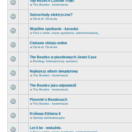
Top Wszech Czasów Trójki
w
The Beatles - komentarze.
Samochody elektryczne?
w
Ob-la-di, Ob-la-da
Wspólne spotkanie - karaoke
w
Fani o sobie, nasze spotkania, zainteresowania_
Ciekawe sklepu online
w
Ob-la-di, Ob-la-da
The Beatles w plastikowych Jewel Case
w
Bootlegi, kolekcjonerzy, wymiana
Najlepszy album dwupłytowy
w
The Beatles - komentarze.
The Beatles jako odpowiedź
w
The Beatles - komentarze.
Piosenki o Beatlesach
w
The Beatles - komentarze.
Królowa Elżbieta II
w
Sprawy administracyjne.
Let it be - wokalnie.
w
Fani o sobie, nasze spotkania, zainteresowania_