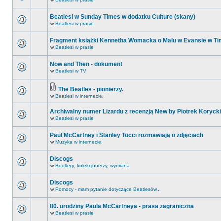
Beatlesi w Sunday Times w dodatku Culture (skany)
w
Beatlesi w prasie
Fragment książki Kennetha Womacka o Malu w Evansie w Ti
w
Beatlesi w prasie
Now and Then - dokument
w
Beatlesi w TV
The Beatles - pionierzy.
w
Beatlesi w internecie.
Archiwalny numer Lizardu z recenzją New by Piotrek Korycki
w
Beatlesi w prasie
Paul McCartney i Stanley Tucci rozmawiają o zdjęciach
w
Muzyka w internecie.
Discogs
w
Bootlegi, kolekcjonerzy, wymiana
Discogs
w
Pomocy - mam pytanie dotyczące Beatlesów...
80. urodziny Paula McCartneya - prasa zagraniczna
w
Beatlesi w prasie