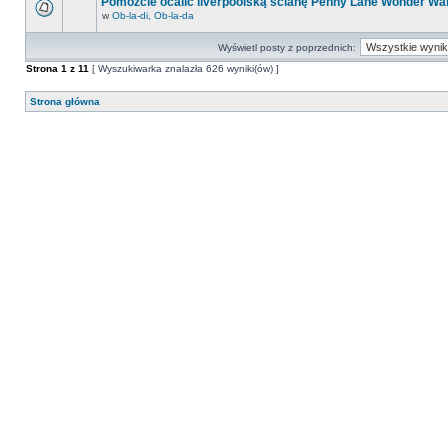
Pomóżcie ocalić liverpoolską ścianę Penny Lane Wonder Wal
w
Ob-la-di, Ob-la-da
Wyświetl posty z poprzednich:
Strona
1
z
11
[ Wyszukiwarka znalazła 626 wyniki(ów) ]
Strona główna