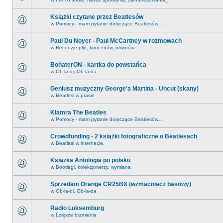
Książki czytane przez Beatlesów
w
Pomocy - mam pytanie dotyczące Beatlesów...
Paul Du Noyer - Paul McCartney w rozmowach
w
Recenzje płyt, koncertów, utworów.
BohaterON - kartka do powstańca
w
Ob-la-di, Ob-la-da
Geniusz muzyczny George'a Martina - Uncut (skany)
w
Beatlesi w prasie
Klamra The Beatles
w
Pomocy - mam pytanie dotyczące Beatlesów...
Crowdfunding - 2 książki fotograficzne o Beatlesach
w
Beatlesi w internecie.
Ksiązka Antologia po polsku
w
Bootlegi, kolekcjonerzy, wymiana
Sprzedam Orange CR25BX (wzmacniacz basowy)
w
Ob-la-di, Ob-la-da
Radio Luksemburg
w
Lżejsze brzmienia