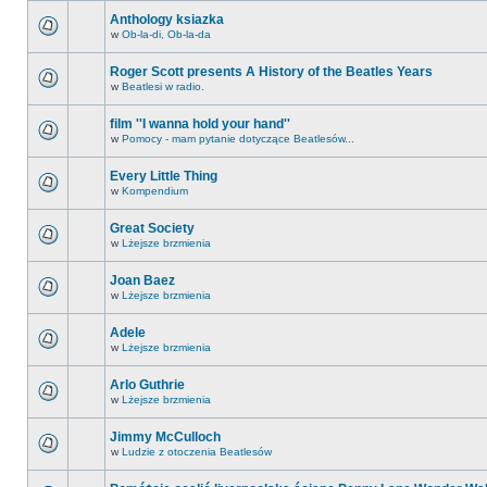
Anthology ksiazka
w
Ob-la-di, Ob-la-da
Roger Scott presents A History of the Beatles Years
w
Beatlesi w radio.
film ''I wanna hold your hand''
w
Pomocy - mam pytanie dotyczące Beatlesów...
Every Little Thing
w
Kompendium
Great Society
w
Lżejsze brzmienia
Joan Baez
w
Lżejsze brzmienia
Adele
w
Lżejsze brzmienia
Arlo Guthrie
w
Lżejsze brzmienia
Jimmy McCulloch
w
Ludzie z otoczenia Beatlesów