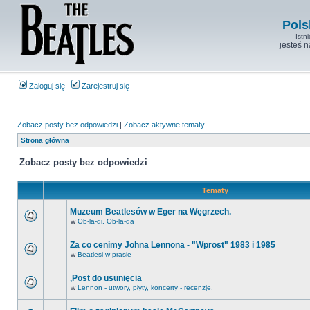
Pols
Istn
jesteś 
Zaloguj się
Zarejestruj się
Zobacz posty bez odpowiedzi
|
Zobacz aktywne tematy
Strona główna
Zobacz posty bez odpowiedzi
Tematy
Muzeum Beatlesów w Eger na Węgrzech.
w
Ob-la-di, Ob-la-da
Za co cenimy Johna Lennona - "Wprost" 1983 i 1985
w
Beatlesi w prasie
,Post do usunięcia
w
Lennon - utwory, płyty, koncerty - recenzje.