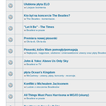
Ulubiona płyta ELO
w
Lżejsze brzmienia
Kto był na koncercie The Beatles?
w
The Beatles - komentarze.
"Let It Be" - The Times
w
Beatlesi w prasie
Premiera nowej piosenki
w
Ob-la-di, Ob-la-da
Piosenki, które Wam pomogły/pomagają
w
Najlepsze, najgorsze, ulubione i znienawidzone utwory oraz płyty Beatle
John & Yoko: Above Us Only Sky
w
Beatlesi w TV
płyta Ocean's Kingdom
w
McCartney - utwory, płyty, koncerty - recenzje.
Konflikt z Michealem Jacksonem
w
Ludzie z otoczenia Beatlesów
All Things Must Pass Harrisona w MOJO (skany)
w
Beatlesi w prasie