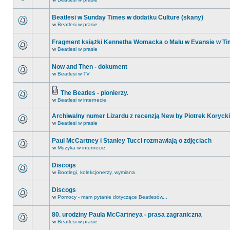
Beatlesi w Sunday Times w dodatku Culture (skany)
w
Beatlesi w prasie
Fragment książki Kennetha Womacka o Malu w Evansie w Ti
w
Beatlesi w prasie
Now and Then - dokument
w
Beatlesi w TV
The Beatles - pionierzy.
w
Beatlesi w internecie.
Archiwalny numer Lizardu z recenzją New by Piotrek Korycki
w
Beatlesi w prasie
Paul McCartney i Stanley Tucci rozmawiają o zdjęciach
w
Muzyka w internecie.
Discogs
w
Bootlegi, kolekcjonerzy, wymiana
Discogs
w
Pomocy - mam pytanie dotyczące Beatlesów...
80. urodziny Paula McCartneya - prasa zagraniczna
w
Beatlesi w prasie