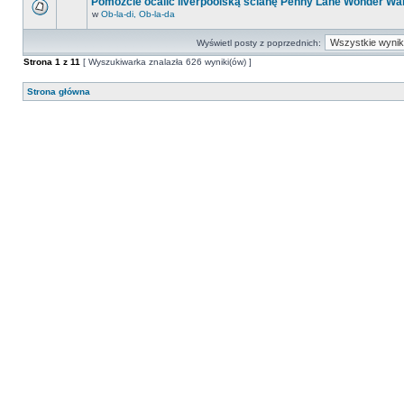
Pomóżcie ocalić liverpoolską ścianę Penny Lane Wonder Wal
w
Ob-la-di, Ob-la-da
Wyświetl posty z poprzednich:
Strona
1
z
11
[ Wyszukiwarka znalazła 626 wyniki(ów) ]
Strona główna