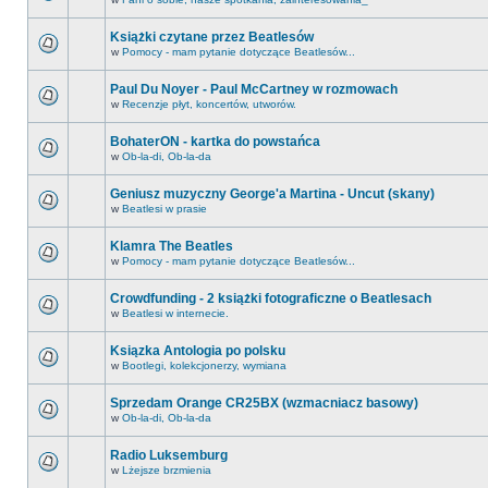
Książki czytane przez Beatlesów
w
Pomocy - mam pytanie dotyczące Beatlesów...
Paul Du Noyer - Paul McCartney w rozmowach
w
Recenzje płyt, koncertów, utworów.
BohaterON - kartka do powstańca
w
Ob-la-di, Ob-la-da
Geniusz muzyczny George'a Martina - Uncut (skany)
w
Beatlesi w prasie
Klamra The Beatles
w
Pomocy - mam pytanie dotyczące Beatlesów...
Crowdfunding - 2 książki fotograficzne o Beatlesach
w
Beatlesi w internecie.
Ksiązka Antologia po polsku
w
Bootlegi, kolekcjonerzy, wymiana
Sprzedam Orange CR25BX (wzmacniacz basowy)
w
Ob-la-di, Ob-la-da
Radio Luksemburg
w
Lżejsze brzmienia