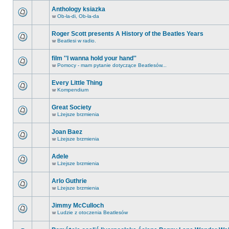
Anthology ksiazka
w
Ob-la-di, Ob-la-da
Roger Scott presents A History of the Beatles Years
w
Beatlesi w radio.
film ''I wanna hold your hand''
w
Pomocy - mam pytanie dotyczące Beatlesów...
Every Little Thing
w
Kompendium
Great Society
w
Lżejsze brzmienia
Joan Baez
w
Lżejsze brzmienia
Adele
w
Lżejsze brzmienia
Arlo Guthrie
w
Lżejsze brzmienia
Jimmy McCulloch
w
Ludzie z otoczenia Beatlesów