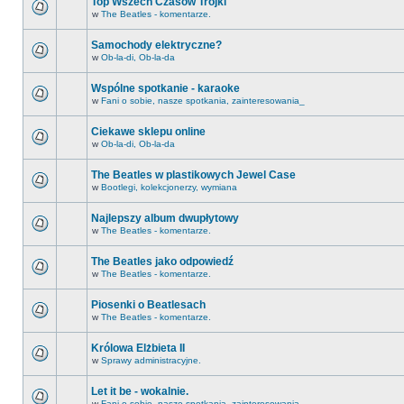
Top Wszech Czasów Trójki
w
The Beatles - komentarze.
Samochody elektryczne?
w
Ob-la-di, Ob-la-da
Wspólne spotkanie - karaoke
w
Fani o sobie, nasze spotkania, zainteresowania_
Ciekawe sklepu online
w
Ob-la-di, Ob-la-da
The Beatles w plastikowych Jewel Case
w
Bootlegi, kolekcjonerzy, wymiana
Najlepszy album dwupłytowy
w
The Beatles - komentarze.
The Beatles jako odpowiedź
w
The Beatles - komentarze.
Piosenki o Beatlesach
w
The Beatles - komentarze.
Królowa Elżbieta II
w
Sprawy administracyjne.
Let it be - wokalnie.
w
Fani o sobie, nasze spotkania, zainteresowania_