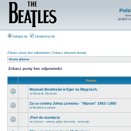
Pols
Istn
jesteś 
Zaloguj się
Zarejestruj się
Zobacz posty bez odpowiedzi
|
Zobacz aktywne tematy
Strona główna
Zobacz posty bez odpowiedzi
Tematy
Muzeum Beatlesów w Eger na Węgrzech.
w
Ob-la-di, Ob-la-da
Za co cenimy Johna Lennona - "Wprost" 1983 i 1985
w
Beatlesi w prasie
,Post do usunięcia
w
Lennon - utwory, płyty, koncerty - recenzje.