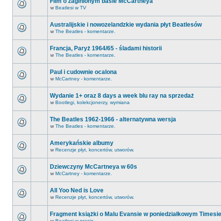
Film o zaginionym basie McCartneya
w
Beatlesi w TV
Australijskie i nowozelandzkie wydania płyt Beatlesów
w
The Beatles - komentarze.
Francja, Paryż 1964/65 - śladami historii
w
The Beatles - komentarze.
Paul i cudownie ocalona
w
McCartney - komentarze.
Wydanie 1+ oraz 8 days a week blu ray na sprzedaż
w
Bootlegi, kolekcjonerzy, wymiana
The Beatles 1962-1966 - alternatywna wersja
w
The Beatles - komentarze.
Amerykańskie albumy
w
Recenzje płyt, koncertów, utworów.
Dziewczyny McCartneya w 60s
w
McCartney - komentarze.
All Yoo Ned is Love
w
Recenzje płyt, koncertów, utworów.
Fragment książki o Malu Evansie w poniedziałkowym Timesi
w
Beatlesi w prasie