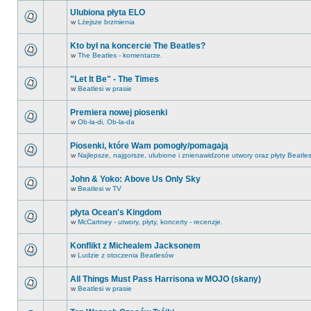
Ulubiona płyta ELO
w
Lżejsze brzmienia
Kto był na koncercie The Beatles?
w
The Beatles - komentarze.
"Let It Be" - The Times
w
Beatlesi w prasie
Premiera nowej piosenki
w
Ob-la-di, Ob-la-da
Piosenki, które Wam pomogły/pomagają
w
Najlepsze, najgorsze, ulubione i znienawidzone utwory oraz płyty Beatle
John & Yoko: Above Us Only Sky
w
Beatlesi w TV
płyta Ocean's Kingdom
w
McCartney - utwory, płyty, koncerty - recenzje.
Konflikt z Michealem Jacksonem
w
Ludzie z otoczenia Beatlesów
All Things Must Pass Harrisona w MOJO (skany)
w
Beatlesi w prasie