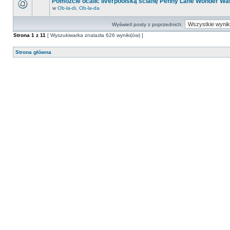
Pomóżcie ocalić liverpoolską ścianę Penny Lane Wonder Wal
w
Ob-la-di, Ob-la-da
Wyświetl posty z poprzednich:
Strona
1
z
11
[ Wyszukiwarka znalazła 626 wyniki(ów) ]
Strona główna