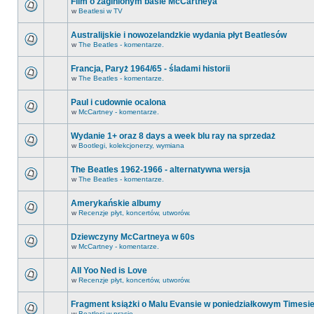
Film o zaginionym basie McCartneya
w
Beatlesi w TV
Australijskie i nowozelandzkie wydania płyt Beatlesów
w
The Beatles - komentarze.
Francja, Paryż 1964/65 - śladami historii
w
The Beatles - komentarze.
Paul i cudownie ocalona
w
McCartney - komentarze.
Wydanie 1+ oraz 8 days a week blu ray na sprzedaż
w
Bootlegi, kolekcjonerzy, wymiana
The Beatles 1962-1966 - alternatywna wersja
w
The Beatles - komentarze.
Amerykańskie albumy
w
Recenzje płyt, koncertów, utworów.
Dziewczyny McCartneya w 60s
w
McCartney - komentarze.
All Yoo Ned is Love
w
Recenzje płyt, koncertów, utworów.
Fragment książki o Malu Evansie w poniedziałkowym Timesi
w
Beatlesi w prasie