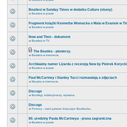
Beatlesi w Sunday Times w dodatku Culture (skany)
w
Beatlesi w prasie
Fragment książki Kennetha Womacka o Malu w Evansie w Ti
w
Beatlesi w prasie
Now and Then - dokument
w
Beatlesi w TV
The Beatles - pionierzy.
w
Beatlesi w internecie.
Archiwalny numer Lizardu z recenzją New by Piotrek Korycki
w
Beatlesi w prasie
Paul McCartney i Stanley Tucci rozmawiają o zdjęciach
w
Muzyka w internecie.
Discogs
w
Bootlegi, kolekcjonerzy, wymiana
Discogs
w
Pomocy - mam pytanie dotyczące Beatlesów...
80. urodziny Paula McCartneya - prasa zagraniczna
w
Beatlesi w prasie