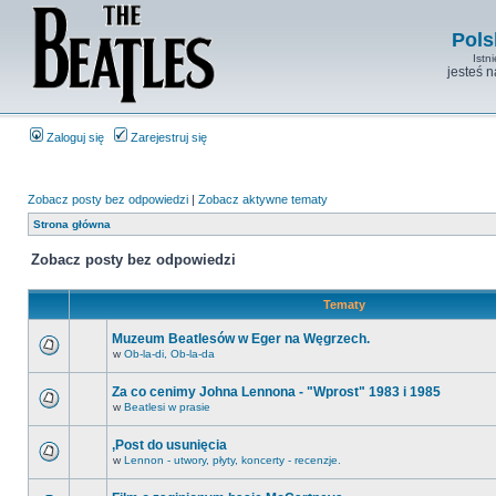
Pols
Istn
jesteś 
Zaloguj się
Zarejestruj się
Zobacz posty bez odpowiedzi
|
Zobacz aktywne tematy
Strona główna
Zobacz posty bez odpowiedzi
Tematy
Muzeum Beatlesów w Eger na Węgrzech.
w
Ob-la-di, Ob-la-da
Za co cenimy Johna Lennona - "Wprost" 1983 i 1985
w
Beatlesi w prasie
,Post do usunięcia
w
Lennon - utwory, płyty, koncerty - recenzje.