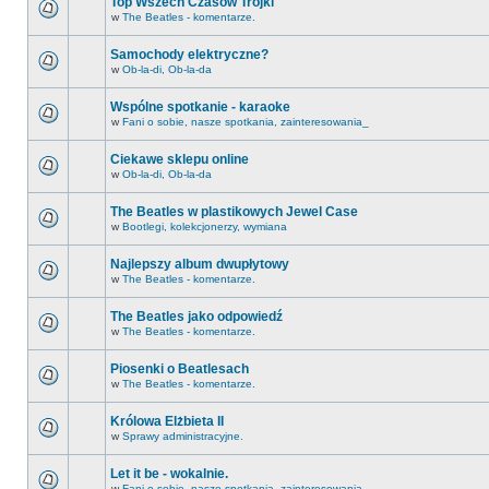
Top Wszech Czasów Trójki
w
The Beatles - komentarze.
Samochody elektryczne?
w
Ob-la-di, Ob-la-da
Wspólne spotkanie - karaoke
w
Fani o sobie, nasze spotkania, zainteresowania_
Ciekawe sklepu online
w
Ob-la-di, Ob-la-da
The Beatles w plastikowych Jewel Case
w
Bootlegi, kolekcjonerzy, wymiana
Najlepszy album dwupłytowy
w
The Beatles - komentarze.
The Beatles jako odpowiedź
w
The Beatles - komentarze.
Piosenki o Beatlesach
w
The Beatles - komentarze.
Królowa Elżbieta II
w
Sprawy administracyjne.
Let it be - wokalnie.
w
Fani o sobie, nasze spotkania, zainteresowania_