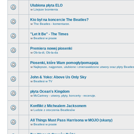
Ulubiona płyta ELO
w
Lżejsze brzmienia
Kto był na koncercie The Beatles?
w
The Beatles - komentarze.
"Let It Be" - The Times
w
Beatlesi w prasie
Premiera nowej piosenki
w
Ob-la-di, Ob-la-da
Piosenki, które Wam pomogły/pomagają
w
Najlepsze, najgorsze, ulubione i znienawidzone utwory oraz płyty Beatle
John & Yoko: Above Us Only Sky
w
Beatlesi w TV
płyta Ocean's Kingdom
w
McCartney - utwory, płyty, koncerty - recenzje.
Konflikt z Michealem Jacksonem
w
Ludzie z otoczenia Beatlesów
All Things Must Pass Harrisona w MOJO (skany)
w
Beatlesi w prasie