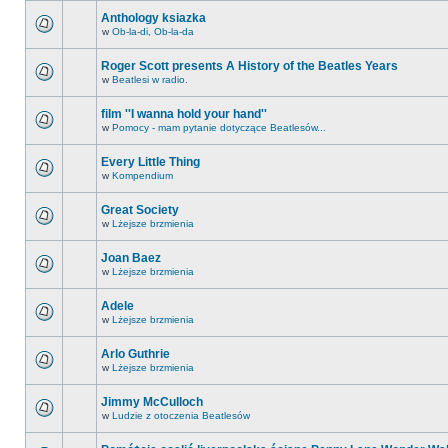
Anthology ksiazka
w
Ob-la-di, Ob-la-da
Roger Scott presents A History of the Beatles Years
w
Beatlesi w radio.
film ''I wanna hold your hand''
w
Pomocy - mam pytanie dotyczące Beatlesów...
Every Little Thing
w
Kompendium
Great Society
w
Lżejsze brzmienia
Joan Baez
w
Lżejsze brzmienia
Adele
w
Lżejsze brzmienia
Arlo Guthrie
w
Lżejsze brzmienia
Jimmy McCulloch
w
Ludzie z otoczenia Beatlesów