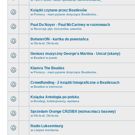
Książki czytane przez Beatlesów
w
Pomocy - mam pytanie dotyczące Beatlesów...
Paul Du Noyer - Paul McCartney w rozmowach
w
Recenzje płyt, koncertów, utworów.
BohaterON - kartka do powstańca
w
Ob-la-di, Ob-la-da
Geniusz muzyczny George'a Martina - Uncut (skany)
w
Beatlesi w prasie
Klamra The Beatles
w
Pomocy - mam pytanie dotyczące Beatlesów...
Crowdfunding - 2 książki fotograficzne o Beatlesach
w
Beatlesi w internecie.
Ksiązka Antologia po polsku
w
Bootlegi, kolekcjonerzy, wymiana
Sprzedam Orange CR25BX (wzmacniacz basowy)
w
Ob-la-di, Ob-la-da
Radio Luksemburg
w
Lżejsze brzmienia