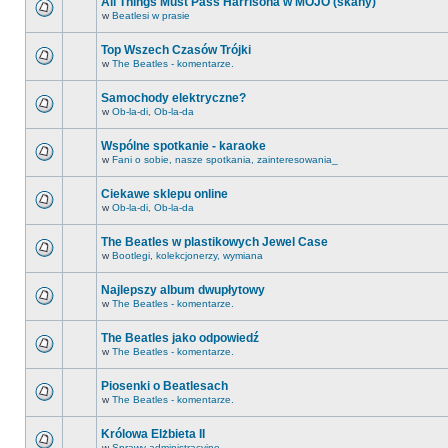
All Things Must Pass Harrisona w MOJO (skany)
w
Beatlesi w prasie
Top Wszech Czasów Trójki
w
The Beatles - komentarze.
Samochody elektryczne?
w
Ob-la-di, Ob-la-da
Wspólne spotkanie - karaoke
w
Fani o sobie, nasze spotkania, zainteresowania_
Ciekawe sklepu online
w
Ob-la-di, Ob-la-da
The Beatles w plastikowych Jewel Case
w
Bootlegi, kolekcjonerzy, wymiana
Najlepszy album dwupłytowy
w
The Beatles - komentarze.
The Beatles jako odpowiedź
w
The Beatles - komentarze.
Piosenki o Beatlesach
w
The Beatles - komentarze.
Królowa Elżbieta II
w
Sprawy administracyjne.