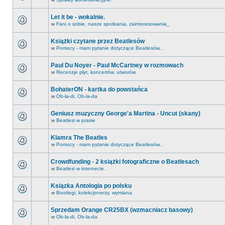
Let it be - wokalnie.
w
Fani o sobie, nasze spotkania, zainteresowania_
Książki czytane przez Beatlesów
w
Pomocy - mam pytanie dotyczące Beatlesów...
Paul Du Noyer - Paul McCartney w rozmowach
w
Recenzje płyt, koncertów, utworów.
BohaterON - kartka do powstańca
w
Ob-la-di, Ob-la-da
Geniusz muzyczny George'a Martina - Uncut (skany)
w
Beatlesi w prasie
Klamra The Beatles
w
Pomocy - mam pytanie dotyczące Beatlesów...
Crowdfunding - 2 książki fotograficzne o Beatlesach
w
Beatlesi w internecie.
Ksiązka Antologia po polsku
w
Bootlegi, kolekcjonerzy, wymiana
Sprzedam Orange CR25BX (wzmacniacz basowy)
w
Ob-la-di, Ob-la-da