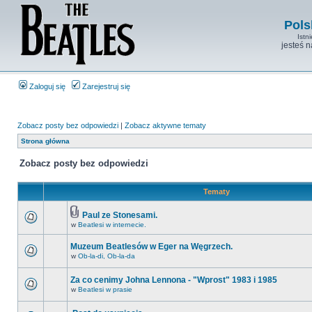
Pols
Istn
jesteś 
Zaloguj się
Zarejestruj się
Zobacz posty bez odpowiedzi
|
Zobacz aktywne tematy
Strona główna
Zobacz posty bez odpowiedzi
Tematy
Paul ze Stonesami.
w
Beatlesi w internecie.
Muzeum Beatlesów w Eger na Węgrzech.
w
Ob-la-di, Ob-la-da
Za co cenimy Johna Lennona - "Wprost" 1983 i 1985
w
Beatlesi w prasie