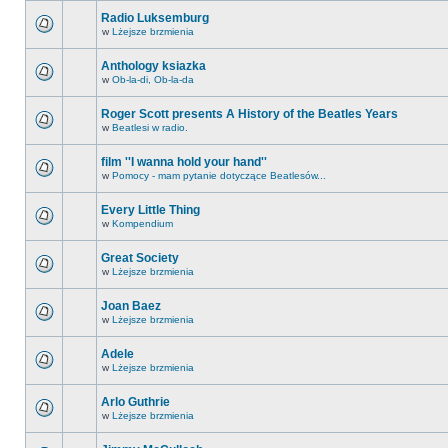
Radio Luksemburg
w
Lżejsze brzmienia
Anthology ksiazka
w
Ob-la-di, Ob-la-da
Roger Scott presents A History of the Beatles Years
w
Beatlesi w radio.
film ''I wanna hold your hand''
w
Pomocy - mam pytanie dotyczące Beatlesów...
Every Little Thing
w
Kompendium
Great Society
w
Lżejsze brzmienia
Joan Baez
w
Lżejsze brzmienia
Adele
w
Lżejsze brzmienia
Arlo Guthrie
w
Lżejsze brzmienia