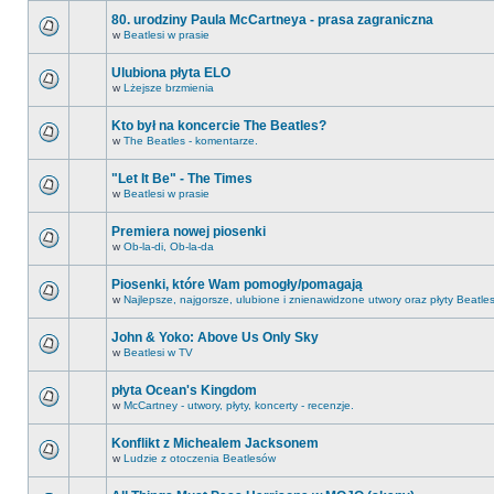
80. urodziny Paula McCartneya - prasa zagraniczna
w
Beatlesi w prasie
Ulubiona płyta ELO
w
Lżejsze brzmienia
Kto był na koncercie The Beatles?
w
The Beatles - komentarze.
"Let It Be" - The Times
w
Beatlesi w prasie
Premiera nowej piosenki
w
Ob-la-di, Ob-la-da
Piosenki, które Wam pomogły/pomagają
w
Najlepsze, najgorsze, ulubione i znienawidzone utwory oraz płyty Beatle
John & Yoko: Above Us Only Sky
w
Beatlesi w TV
płyta Ocean's Kingdom
w
McCartney - utwory, płyty, koncerty - recenzje.
Konflikt z Michealem Jacksonem
w
Ludzie z otoczenia Beatlesów