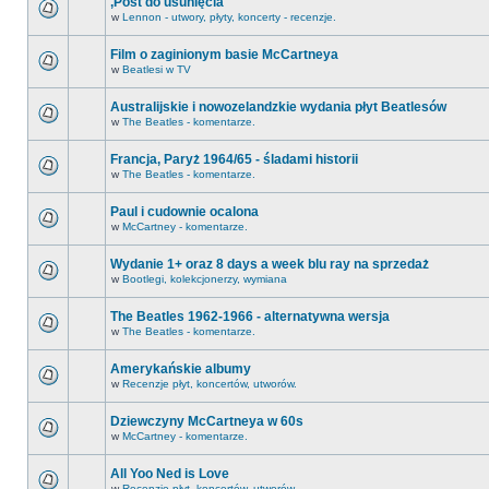
,Post do usunięcia
w
Lennon - utwory, płyty, koncerty - recenzje.
Film o zaginionym basie McCartneya
w
Beatlesi w TV
Australijskie i nowozelandzkie wydania płyt Beatlesów
w
The Beatles - komentarze.
Francja, Paryż 1964/65 - śladami historii
w
The Beatles - komentarze.
Paul i cudownie ocalona
w
McCartney - komentarze.
Wydanie 1+ oraz 8 days a week blu ray na sprzedaż
w
Bootlegi, kolekcjonerzy, wymiana
The Beatles 1962-1966 - alternatywna wersja
w
The Beatles - komentarze.
Amerykańskie albumy
w
Recenzje płyt, koncertów, utworów.
Dziewczyny McCartneya w 60s
w
McCartney - komentarze.
All Yoo Ned is Love
w
Recenzje płyt, koncertów, utworów.