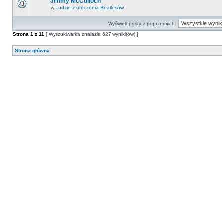
Jimmy McCulloch
w
Ludzie z otoczenia Beatlesów
Wyświetl posty z poprzednich:
Strona
1
z
11
[ Wyszukiwarka znalazła 627 wyniki(ów) ]
Strona główna