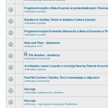
Fragment książki o Malu Evansie w poniedziałkowym Timesi
w
Beatlesi w prasie
Beatlesi w Sunday Times w dodatku Culture (skany)
w
Beatlesi w prasie
Fragment książki Kennetha Womacka o Malu w Evansie w Ti
w
Beatlesi w prasie
Now and Then - dokument
w
Beatlesi w TV
The Beatles - pionierzy.
w
Beatlesi w internecie.
Archiwalny numer Lizardu z recenzją New by Piotrek Korycki
w
Beatlesi w prasie
Paul McCartney i Stanley Tucci rozmawiają o zdjęciach
w
Muzyka w internecie.
Discogs
w
Bootlegi, kolekcjonerzy, wymiana
Discogs
w
Pomocy - mam pytanie dotyczące Beatlesów...