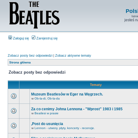
Pols
Istn
jesteś 
Zaloguj się
Zarejestruj się
Zobacz posty bez odpowiedzi
|
Zobacz aktywne tematy
Strona główna
Zobacz posty bez odpowiedzi
Tematy
Muzeum Beatlesów w Eger na Węgrzech.
w
Ob-la-di, Ob-la-da
Za co cenimy Johna Lennona - "Wprost" 1983 i 1985
w
Beatlesi w prasie
,Post do usunięcia
w
Lennon - utwory, płyty, koncerty - recenzje.