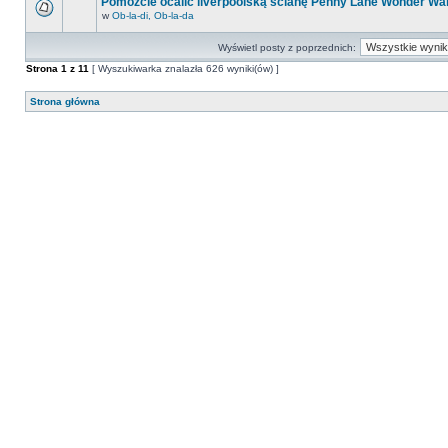
Pomóżcie ocalić liverpoolską ścianę Penny Lane Wonder Wal
w
Ob-la-di, Ob-la-da
Wyświetl posty z poprzednich:
Strona
1
z
11
[ Wyszukiwarka znalazła 626 wyniki(ów) ]
Strona główna