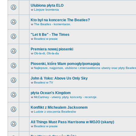
Ulubiona płyta ELO
w
Lżejsze brzmienia
Kto był na koncercie The Beatles?
w
The Beatles - komentarze.
"Let It Be" - The Times
w
Beatlesi w prasie
Premiera nowej piosenki
w
Ob-la-di, Ob-la-da
Piosenki, które Wam pomogły/pomagają
w
Najlepsze, najgorsze, ulubione i znienawidzone utwory oraz płyty Beatle
John & Yoko: Above Us Only Sky
w
Beatlesi w TV
płyta Ocean's Kingdom
w
McCartney - utwory, płyty, koncerty - recenzje.
Konflikt z Michealem Jacksonem
w
Ludzie z otoczenia Beatlesów
All Things Must Pass Harrisona w MOJO (skany)
w
Beatlesi w prasie