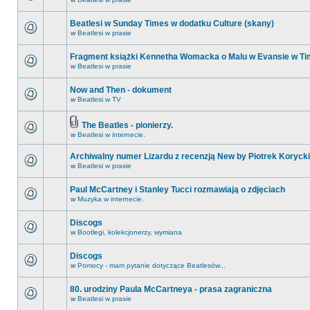
Beatlesi w Sunday Times w dodatku Culture (skany)
w
Beatlesi w prasie
Fragment książki Kennetha Womacka o Malu w Evansie w Ti
w
Beatlesi w prasie
Now and Then - dokument
w
Beatlesi w TV
The Beatles - pionierzy.
w
Beatlesi w internecie.
Archiwalny numer Lizardu z recenzją New by Piotrek Korycki
w
Beatlesi w prasie
Paul McCartney i Stanley Tucci rozmawiają o zdjęciach
w
Muzyka w internecie.
Discogs
w
Bootlegi, kolekcjonerzy, wymiana
Discogs
w
Pomocy - mam pytanie dotyczące Beatlesów...
80. urodziny Paula McCartneya - prasa zagraniczna
w
Beatlesi w prasie