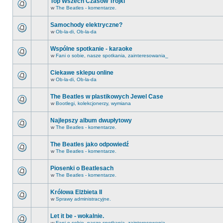
Top Wszech Czasów Trójki
w
The Beatles - komentarze.
Samochody elektryczne?
w
Ob-la-di, Ob-la-da
Wspólne spotkanie - karaoke
w
Fani o sobie, nasze spotkania, zainteresowania_
Ciekawe sklepu online
w
Ob-la-di, Ob-la-da
The Beatles w plastikowych Jewel Case
w
Bootlegi, kolekcjonerzy, wymiana
Najlepszy album dwupłytowy
w
The Beatles - komentarze.
The Beatles jako odpowiedź
w
The Beatles - komentarze.
Piosenki o Beatlesach
w
The Beatles - komentarze.
Królowa Elżbieta II
w
Sprawy administracyjne.
Let it be - wokalnie.
w
Fani o sobie, nasze spotkania, zainteresowania_