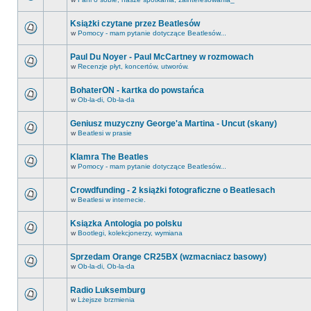
Książki czytane przez Beatlesów
w
Pomocy - mam pytanie dotyczące Beatlesów...
Paul Du Noyer - Paul McCartney w rozmowach
w
Recenzje płyt, koncertów, utworów.
BohaterON - kartka do powstańca
w
Ob-la-di, Ob-la-da
Geniusz muzyczny George'a Martina - Uncut (skany)
w
Beatlesi w prasie
Klamra The Beatles
w
Pomocy - mam pytanie dotyczące Beatlesów...
Crowdfunding - 2 książki fotograficzne o Beatlesach
w
Beatlesi w internecie.
Ksiązka Antologia po polsku
w
Bootlegi, kolekcjonerzy, wymiana
Sprzedam Orange CR25BX (wzmacniacz basowy)
w
Ob-la-di, Ob-la-da
Radio Luksemburg
w
Lżejsze brzmienia