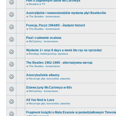
Film o zaginionym basie McCartneya
w
Beatlesi w TV
Australijskie i nowozelandzkie wydania płyt Beatlesów
w
The Beatles - komentarze.
Francja, Paryż 1964/65 - śladami historii
w
The Beatles - komentarze.
Paul i cudownie ocalona
w
McCartney - komentarze.
Wydanie 1+ oraz 8 days a week blu ray na sprzedaż
w
Bootlegi, kolekcjonerzy, wymiana
The Beatles 1962-1966 - alternatywna wersja
w
The Beatles - komentarze.
Amerykańskie albumy
w
Recenzje płyt, koncertów, utworów.
Dziewczyny McCartneya w 60s
w
McCartney - komentarze.
All Yoo Ned is Love
w
Recenzje płyt, koncertów, utworów.
Fragment książki o Malu Evansie w poniedziałkowym Timesi
w
Beatlesi w prasie