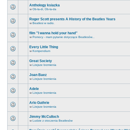
Anthology ksiazka
w
Ob-la-di, Ob-la-da
Roger Scott presents A History of the Beatles Years
w
Beatlesi w radio.
film ''I wanna hold your hand''
w
Pomocy - mam pytanie dotyczące Beatlesów...
Every Little Thing
w
Kompendium
Great Society
w
Lżejsze brzmienia
Joan Baez
w
Lżejsze brzmienia
Adele
w
Lżejsze brzmienia
Arlo Guthrie
w
Lżejsze brzmienia
Jimmy McCulloch
w
Ludzie z otoczenia Beatlesów