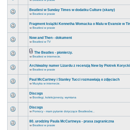
Beatlesi w Sunday Times w dodatku Culture (skany)
w
Beatlesi w prasie
Fragment książki Kennetha Womacka o Malu w Evansie w Ti
w
Beatlesi w prasie
Now and Then - dokument
w
Beatlesi w TV
The Beatles - pionierzy.
w
Beatlesi w internecie.
Archiwalny numer Lizardu z recenzją New by Piotrek Korycki
w
Beatlesi w prasie
Paul McCartney i Stanley Tucci rozmawiają o zdjęciach
w
Muzyka w internecie.
Discogs
w
Bootlegi, kolekcjonerzy, wymiana
Discogs
w
Pomocy - mam pytanie dotyczące Beatlesów...
80. urodziny Paula McCartneya - prasa zagraniczna
w
Beatlesi w prasie