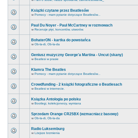
Książki czytane przez Beatlesów
w
Pomocy - mam pytanie dotyczące Beatlesów...
Paul Du Noyer - Paul McCartney w rozmowach
w
Recenzje płyt, koncertów, utworów.
BohaterON - kartka do powstańca
w
Ob-la-di, Ob-la-da
Geniusz muzyczny George'a Martina - Uncut (skany)
w
Beatlesi w prasie
Klamra The Beatles
w
Pomocy - mam pytanie dotyczące Beatlesów...
Crowdfunding - 2 książki fotograficzne o Beatlesach
w
Beatlesi w internecie.
Ksiązka Antologia po polsku
w
Bootlegi, kolekcjonerzy, wymiana
Sprzedam Orange CR25BX (wzmacniacz basowy)
w
Ob-la-di, Ob-la-da
Radio Luksemburg
w
Lżejsze brzmienia