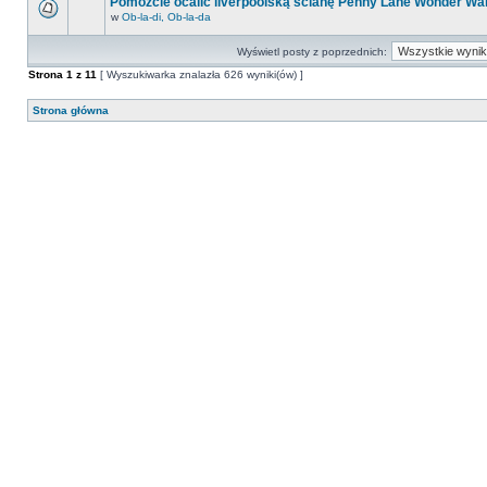
Pomóżcie ocalić liverpoolską ścianę Penny Lane Wonder Wal
w
Ob-la-di, Ob-la-da
Wyświetl posty z poprzednich:
Strona
1
z
11
[ Wyszukiwarka znalazła 626 wyniki(ów) ]
Strona główna