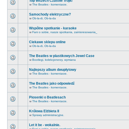
Top Wszech Czasów Trójki
w
The Beatles - komentarze.
Samochody elektryczne?
w
Ob-la-di, Ob-la-da
Wspólne spotkanie - karaoke
w
Fani o sobie, nasze spotkania, zainteresowania_
Ciekawe sklepu online
w
Ob-la-di, Ob-la-da
The Beatles w plastikowych Jewel Case
w
Bootlegi, kolekcjonerzy, wymiana
Najlepszy album dwupłytowy
w
The Beatles - komentarze.
The Beatles jako odpowiedź
w
The Beatles - komentarze.
Piosenki o Beatlesach
w
The Beatles - komentarze.
Królowa Elżbieta II
w
Sprawy administracyjne.
Let it be - wokalnie.
w
Fani o sobie, nasze spotkania, zainteresowania_