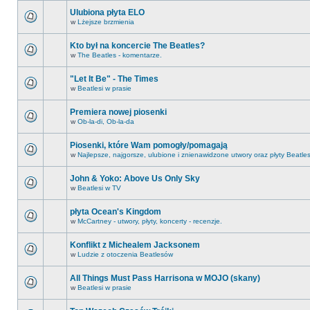
Ulubiona płyta ELO
w
Lżejsze brzmienia
Kto był na koncercie The Beatles?
w
The Beatles - komentarze.
"Let It Be" - The Times
w
Beatlesi w prasie
Premiera nowej piosenki
w
Ob-la-di, Ob-la-da
Piosenki, które Wam pomogły/pomagają
w
Najlepsze, najgorsze, ulubione i znienawidzone utwory oraz płyty Beatle
John & Yoko: Above Us Only Sky
w
Beatlesi w TV
płyta Ocean's Kingdom
w
McCartney - utwory, płyty, koncerty - recenzje.
Konflikt z Michealem Jacksonem
w
Ludzie z otoczenia Beatlesów
All Things Must Pass Harrisona w MOJO (skany)
w
Beatlesi w prasie