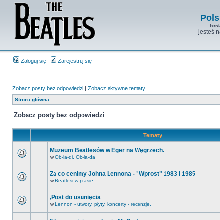
Pols
Istn
jesteś 
Zaloguj się
Zarejestruj się
Zobacz posty bez odpowiedzi
|
Zobacz aktywne tematy
Strona główna
Zobacz posty bez odpowiedzi
Tematy
Muzeum Beatlesów w Eger na Węgrzech.
w
Ob-la-di, Ob-la-da
Za co cenimy Johna Lennona - "Wprost" 1983 i 1985
w
Beatlesi w prasie
,Post do usunięcia
w
Lennon - utwory, płyty, koncerty - recenzje.