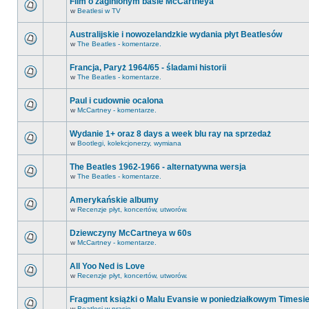
Film o zaginionym basie McCartneya
w
Beatlesi w TV
Australijskie i nowozelandzkie wydania płyt Beatlesów
w
The Beatles - komentarze.
Francja, Paryż 1964/65 - śladami historii
w
The Beatles - komentarze.
Paul i cudownie ocalona
w
McCartney - komentarze.
Wydanie 1+ oraz 8 days a week blu ray na sprzedaż
w
Bootlegi, kolekcjonerzy, wymiana
The Beatles 1962-1966 - alternatywna wersja
w
The Beatles - komentarze.
Amerykańskie albumy
w
Recenzje płyt, koncertów, utworów.
Dziewczyny McCartneya w 60s
w
McCartney - komentarze.
All Yoo Ned is Love
w
Recenzje płyt, koncertów, utworów.
Fragment książki o Malu Evansie w poniedziałkowym Timesi
w
Beatlesi w prasie