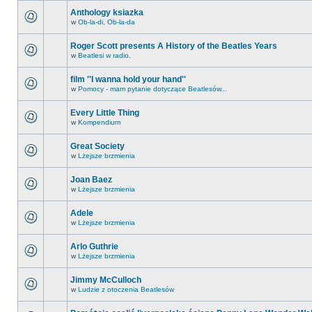
Anthology ksiazka
w
Ob-la-di, Ob-la-da
Roger Scott presents A History of the Beatles Years
w
Beatlesi w radio.
film ''I wanna hold your hand''
w
Pomocy - mam pytanie dotyczące Beatlesów...
Every Little Thing
w
Kompendium
Great Society
w
Lżejsze brzmienia
Joan Baez
w
Lżejsze brzmienia
Adele
w
Lżejsze brzmienia
Arlo Guthrie
w
Lżejsze brzmienia
Jimmy McCulloch
w
Ludzie z otoczenia Beatlesów