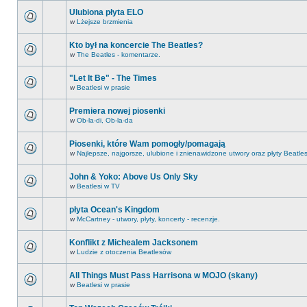
Ulubiona płyta ELO
w
Lżejsze brzmienia
Kto był na koncercie The Beatles?
w
The Beatles - komentarze.
"Let It Be" - The Times
w
Beatlesi w prasie
Premiera nowej piosenki
w
Ob-la-di, Ob-la-da
Piosenki, które Wam pomogły/pomagają
w
Najlepsze, najgorsze, ulubione i znienawidzone utwory oraz płyty Beatle
John & Yoko: Above Us Only Sky
w
Beatlesi w TV
płyta Ocean's Kingdom
w
McCartney - utwory, płyty, koncerty - recenzje.
Konflikt z Michealem Jacksonem
w
Ludzie z otoczenia Beatlesów
All Things Must Pass Harrisona w MOJO (skany)
w
Beatlesi w prasie