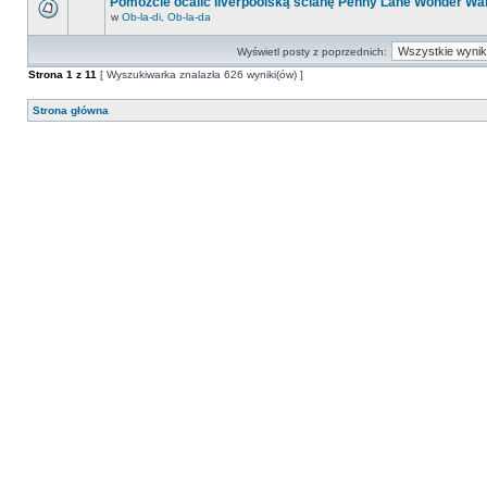
Pomóżcie ocalić liverpoolską ścianę Penny Lane Wonder Wal
w
Ob-la-di, Ob-la-da
Wyświetl posty z poprzednich:
Strona
1
z
11
[ Wyszukiwarka znalazła 626 wyniki(ów) ]
Strona główna