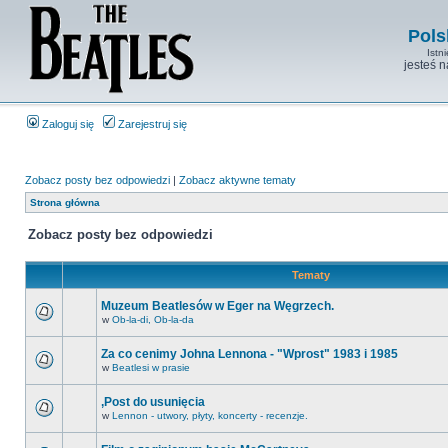
Pols
Istn
jesteś 
Zaloguj się
Zarejestruj się
Zobacz posty bez odpowiedzi
|
Zobacz aktywne tematy
Strona główna
Zobacz posty bez odpowiedzi
Tematy
Muzeum Beatlesów w Eger na Węgrzech.
w
Ob-la-di, Ob-la-da
Za co cenimy Johna Lennona - "Wprost" 1983 i 1985
w
Beatlesi w prasie
,Post do usunięcia
w
Lennon - utwory, płyty, koncerty - recenzje.