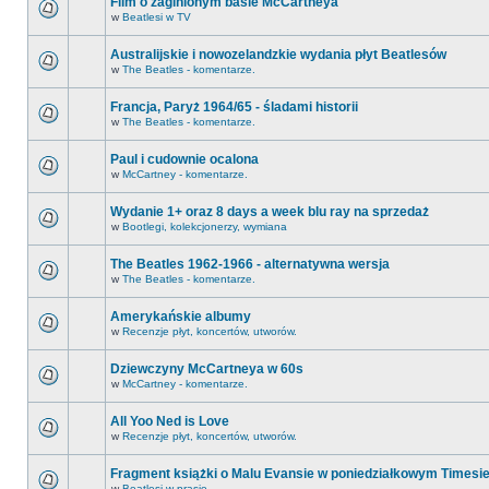
Film o zaginionym basie McCartneya
w
Beatlesi w TV
Australijskie i nowozelandzkie wydania płyt Beatlesów
w
The Beatles - komentarze.
Francja, Paryż 1964/65 - śladami historii
w
The Beatles - komentarze.
Paul i cudownie ocalona
w
McCartney - komentarze.
Wydanie 1+ oraz 8 days a week blu ray na sprzedaż
w
Bootlegi, kolekcjonerzy, wymiana
The Beatles 1962-1966 - alternatywna wersja
w
The Beatles - komentarze.
Amerykańskie albumy
w
Recenzje płyt, koncertów, utworów.
Dziewczyny McCartneya w 60s
w
McCartney - komentarze.
All Yoo Ned is Love
w
Recenzje płyt, koncertów, utworów.
Fragment książki o Malu Evansie w poniedziałkowym Timesi
w
Beatlesi w prasie