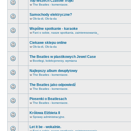
Top Wszech Czasów Trójki
w
The Beatles - komentarze.
Samochody elektryczne?
w
Ob-la-di, Ob-la-da
Wspólne spotkanie - karaoke
w
Fani o sobie, nasze spotkania, zainteresowania_
Ciekawe sklepu online
w
Ob-la-di, Ob-la-da
The Beatles w plastikowych Jewel Case
w
Bootlegi, kolekcjonerzy, wymiana
Najlepszy album dwupłytowy
w
The Beatles - komentarze.
The Beatles jako odpowiedź
w
The Beatles - komentarze.
Piosenki o Beatlesach
w
The Beatles - komentarze.
Królowa Elżbieta II
w
Sprawy administracyjne.
Let it be - wokalnie.
w
Fani o sobie, nasze spotkania, zainteresowania_