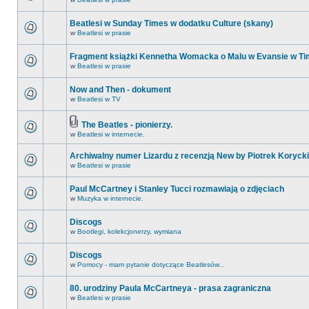
Beatlesi w Sunday Times w dodatku Culture (skany)
w
Beatlesi w prasie
Fragment książki Kennetha Womacka o Malu w Evansie w Ti
w
Beatlesi w prasie
Now and Then - dokument
w
Beatlesi w TV
The Beatles - pionierzy.
w
Beatlesi w internecie.
Archiwalny numer Lizardu z recenzją New by Piotrek Korycki
w
Beatlesi w prasie
Paul McCartney i Stanley Tucci rozmawiają o zdjęciach
w
Muzyka w internecie.
Discogs
w
Bootlegi, kolekcjonerzy, wymiana
Discogs
w
Pomocy - mam pytanie dotyczące Beatlesów...
80. urodziny Paula McCartneya - prasa zagraniczna
w
Beatlesi w prasie