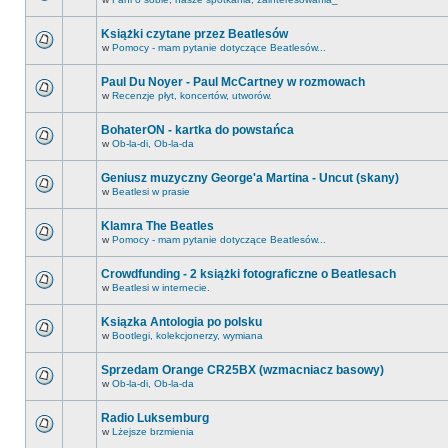
Książki czytane przez Beatlesów
w
Pomocy - mam pytanie dotyczące Beatlesów...
Paul Du Noyer - Paul McCartney w rozmowach
w
Recenzje płyt, koncertów, utworów.
BohaterON - kartka do powstańca
w
Ob-la-di, Ob-la-da
Geniusz muzyczny George'a Martina - Uncut (skany)
w
Beatlesi w prasie
Klamra The Beatles
w
Pomocy - mam pytanie dotyczące Beatlesów...
Crowdfunding - 2 książki fotograficzne o Beatlesach
w
Beatlesi w internecie.
Ksiązka Antologia po polsku
w
Bootlegi, kolekcjonerzy, wymiana
Sprzedam Orange CR25BX (wzmacniacz basowy)
w
Ob-la-di, Ob-la-da
Radio Luksemburg
w
Lżejsze brzmienia