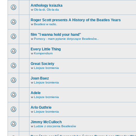
Anthology ksiazka
w
Ob-la-di, Ob-la-da
Roger Scott presents A History of the Beatles Years
w
Beatlesi w radio.
film ''I wanna hold your hand''
w
Pomocy - mam pytanie dotyczące Beatlesów...
Every Little Thing
w
Kompendium
Great Society
w
Lżejsze brzmienia
Joan Baez
w
Lżejsze brzmienia
Adele
w
Lżejsze brzmienia
Arlo Guthrie
w
Lżejsze brzmienia
Jimmy McCulloch
w
Ludzie z otoczenia Beatlesów