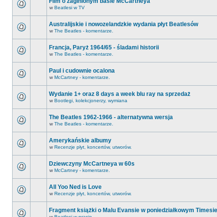
Film o zaginionym basie McCartneya
w
Beatlesi w TV
Australijskie i nowozelandzkie wydania płyt Beatlesów
w
The Beatles - komentarze.
Francja, Paryż 1964/65 - śladami historii
w
The Beatles - komentarze.
Paul i cudownie ocalona
w
McCartney - komentarze.
Wydanie 1+ oraz 8 days a week blu ray na sprzedaż
w
Bootlegi, kolekcjonerzy, wymiana
The Beatles 1962-1966 - alternatywna wersja
w
The Beatles - komentarze.
Amerykańskie albumy
w
Recenzje płyt, koncertów, utworów.
Dziewczyny McCartneya w 60s
w
McCartney - komentarze.
All Yoo Ned is Love
w
Recenzje płyt, koncertów, utworów.
Fragment książki o Malu Evansie w poniedziałkowym Timesi
w
Beatlesi w prasie