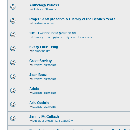
Anthology ksiazka
w
Ob-la-di, Ob-la-da
Roger Scott presents A History of the Beatles Years
w
Beatlesi w radio.
film ''I wanna hold your hand''
w
Pomocy - mam pytanie dotyczące Beatlesów...
Every Little Thing
w
Kompendium
Great Society
w
Lżejsze brzmienia
Joan Baez
w
Lżejsze brzmienia
Adele
w
Lżejsze brzmienia
Arlo Guthrie
w
Lżejsze brzmienia
Jimmy McCulloch
w
Ludzie z otoczenia Beatlesów