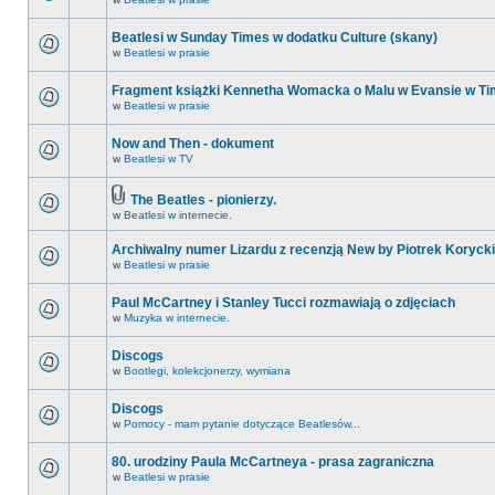
Beatlesi w Sunday Times w dodatku Culture (skany)
w
Beatlesi w prasie
Fragment książki Kennetha Womacka o Malu w Evansie w Ti
w
Beatlesi w prasie
Now and Then - dokument
w
Beatlesi w TV
The Beatles - pionierzy.
w
Beatlesi w internecie.
Archiwalny numer Lizardu z recenzją New by Piotrek Korycki
w
Beatlesi w prasie
Paul McCartney i Stanley Tucci rozmawiają o zdjęciach
w
Muzyka w internecie.
Discogs
w
Bootlegi, kolekcjonerzy, wymiana
Discogs
w
Pomocy - mam pytanie dotyczące Beatlesów...
80. urodziny Paula McCartneya - prasa zagraniczna
w
Beatlesi w prasie