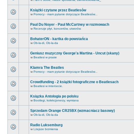
Książki czytane przez Beatlesów
w
Pomocy - mam pytanie dotyczące Beatlesów...
Paul Du Noyer - Paul McCartney w rozmowach
w
Recenzje płyt, koncertów, utworów.
BohaterON - kartka do powstańca
w
Ob-la-di, Ob-la-da
Geniusz muzyczny George'a Martina - Uncut (skany)
w
Beatlesi w prasie
Klamra The Beatles
w
Pomocy - mam pytanie dotyczące Beatlesów...
Crowdfunding - 2 książki fotograficzne o Beatlesach
w
Beatlesi w internecie.
Ksiązka Antologia po polsku
w
Bootlegi, kolekcjonerzy, wymiana
Sprzedam Orange CR25BX (wzmacniacz basowy)
w
Ob-la-di, Ob-la-da
Radio Luksemburg
w
Lżejsze brzmienia