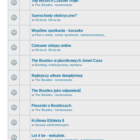
Top Wszech Czasów Trójki
w
The Beatles - komentarze.
Samochody elektryczne?
w
Ob-la-di, Ob-la-da
Wspólne spotkanie - karaoke
w
Fani o sobie, nasze spotkania, zainteresowania_
Ciekawe sklepu online
w
Ob-la-di, Ob-la-da
The Beatles w plastikowych Jewel Case
w
Bootlegi, kolekcjonerzy, wymiana
Najlepszy album dwupłytowy
w
The Beatles - komentarze.
The Beatles jako odpowiedź
w
The Beatles - komentarze.
Piosenki o Beatlesach
w
The Beatles - komentarze.
Królowa Elżbieta II
w
Sprawy administracyjne.
Let it be - wokalnie.
w
Fani o sobie, nasze spotkania, zainteresowania_