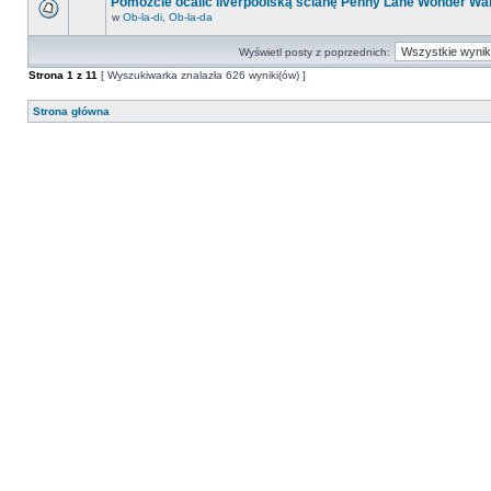
Pomóżcie ocalić liverpoolską ścianę Penny Lane Wonder Wal
w
Ob-la-di, Ob-la-da
Wyświetl posty z poprzednich:
Strona
1
z
11
[ Wyszukiwarka znalazła 626 wyniki(ów) ]
Strona główna