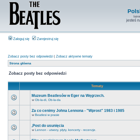
Pols
Istn
jesteś 
Zaloguj się
Zarejestruj się
Zobacz posty bez odpowiedzi
|
Zobacz aktywne tematy
Strona główna
Zobacz posty bez odpowiedzi
Tematy
Muzeum Beatlesów w Eger na Węgrzech.
w
Ob-la-di, Ob-la-da
Za co cenimy Johna Lennona - "Wprost" 1983 i 1985
w
Beatlesi w prasie
,Post do usunięcia
w
Lennon - utwory, płyty, koncerty - recenzje.