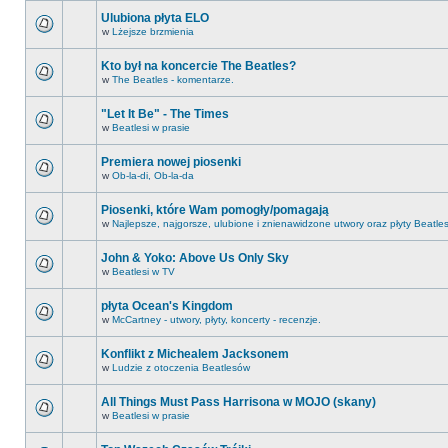
Ulubiona płyta ELO
w
Lżejsze brzmienia
Kto był na koncercie The Beatles?
w
The Beatles - komentarze.
"Let It Be" - The Times
w
Beatlesi w prasie
Premiera nowej piosenki
w
Ob-la-di, Ob-la-da
Piosenki, które Wam pomogły/pomagają
w
Najlepsze, najgorsze, ulubione i znienawidzone utwory oraz płyty Beatle
John & Yoko: Above Us Only Sky
w
Beatlesi w TV
płyta Ocean's Kingdom
w
McCartney - utwory, płyty, koncerty - recenzje.
Konflikt z Michealem Jacksonem
w
Ludzie z otoczenia Beatlesów
All Things Must Pass Harrisona w MOJO (skany)
w
Beatlesi w prasie