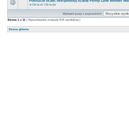
Pomóżcie ocalić liverpoolską ścianę Penny Lane Wonder Wal
w
Ob-la-di, Ob-la-da
Wyświetl posty z poprzednich:
Strona
1
z
11
[ Wyszukiwarka znalazła 626 wyniki(ów) ]
Strona główna