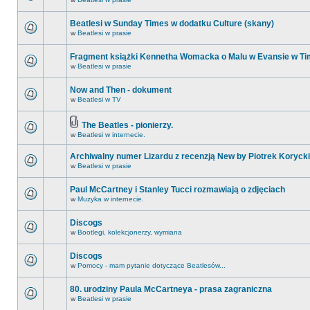
Beatlesi w Sunday Times w dodatku Culture (skany)
w
Beatlesi w prasie
Fragment książki Kennetha Womacka o Malu w Evansie w Ti
w
Beatlesi w prasie
Now and Then - dokument
w
Beatlesi w TV
The Beatles - pionierzy.
w
Beatlesi w internecie.
Archiwalny numer Lizardu z recenzją New by Piotrek Korycki
w
Beatlesi w prasie
Paul McCartney i Stanley Tucci rozmawiają o zdjęciach
w
Muzyka w internecie.
Discogs
w
Bootlegi, kolekcjonerzy, wymiana
Discogs
w
Pomocy - mam pytanie dotyczące Beatlesów...
80. urodziny Paula McCartneya - prasa zagraniczna
w
Beatlesi w prasie