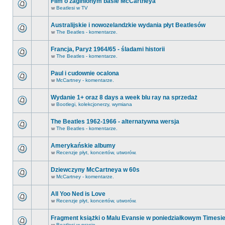
Film o zaginionym basie McCartneya
w
Beatlesi w TV
Australijskie i nowozelandzkie wydania płyt Beatlesów
w
The Beatles - komentarze.
Francja, Paryż 1964/65 - śladami historii
w
The Beatles - komentarze.
Paul i cudownie ocalona
w
McCartney - komentarze.
Wydanie 1+ oraz 8 days a week blu ray na sprzedaż
w
Bootlegi, kolekcjonerzy, wymiana
The Beatles 1962-1966 - alternatywna wersja
w
The Beatles - komentarze.
Amerykańskie albumy
w
Recenzje płyt, koncertów, utworów.
Dziewczyny McCartneya w 60s
w
McCartney - komentarze.
All Yoo Ned is Love
w
Recenzje płyt, koncertów, utworów.
Fragment książki o Malu Evansie w poniedziałkowym Timesi
w
Beatlesi w prasie