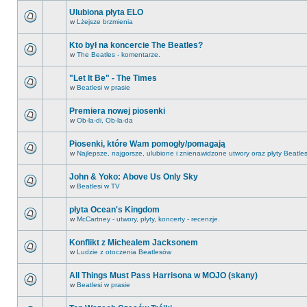
Ulubiona płyta ELO
w
Lżejsze brzmienia
Kto był na koncercie The Beatles?
w
The Beatles - komentarze.
"Let It Be" - The Times
w
Beatlesi w prasie
Premiera nowej piosenki
w
Ob-la-di, Ob-la-da
Piosenki, które Wam pomogły/pomagają
w
Najlepsze, najgorsze, ulubione i znienawidzone utwory oraz płyty Beatle
John & Yoko: Above Us Only Sky
w
Beatlesi w TV
płyta Ocean's Kingdom
w
McCartney - utwory, płyty, koncerty - recenzje.
Konflikt z Michealem Jacksonem
w
Ludzie z otoczenia Beatlesów
All Things Must Pass Harrisona w MOJO (skany)
w
Beatlesi w prasie