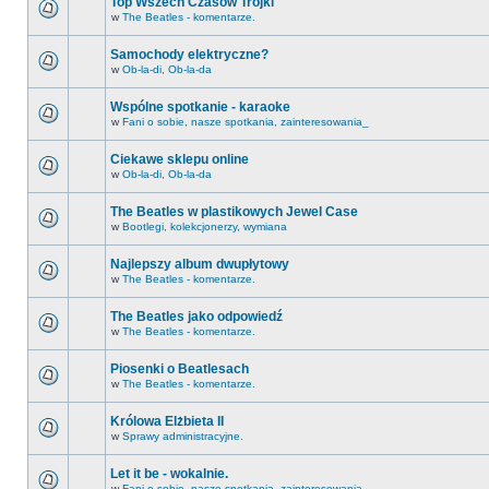
Top Wszech Czasów Trójki
w
The Beatles - komentarze.
Samochody elektryczne?
w
Ob-la-di, Ob-la-da
Wspólne spotkanie - karaoke
w
Fani o sobie, nasze spotkania, zainteresowania_
Ciekawe sklepu online
w
Ob-la-di, Ob-la-da
The Beatles w plastikowych Jewel Case
w
Bootlegi, kolekcjonerzy, wymiana
Najlepszy album dwupłytowy
w
The Beatles - komentarze.
The Beatles jako odpowiedź
w
The Beatles - komentarze.
Piosenki o Beatlesach
w
The Beatles - komentarze.
Królowa Elżbieta II
w
Sprawy administracyjne.
Let it be - wokalnie.
w
Fani o sobie, nasze spotkania, zainteresowania_