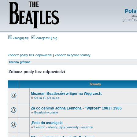
Pols
Istn
jesteś 
Zaloguj się
Zarejestruj się
Zobacz posty bez odpowiedzi
|
Zobacz aktywne tematy
Strona główna
Zobacz posty bez odpowiedzi
Tematy
Muzeum Beatlesów w Eger na Węgrzech.
w
Ob-la-di, Ob-la-da
Za co cenimy Johna Lennona - "Wprost" 1983 i 1985
w
Beatlesi w prasie
,Post do usunięcia
w
Lennon - utwory, płyty, koncerty - recenzje.