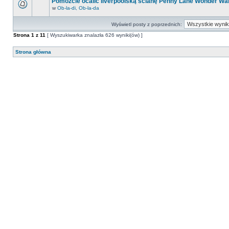
Pomóżcie ocalić liverpoolską ścianę Penny Lane Wonder Wal
w
Ob-la-di, Ob-la-da
Wyświetl posty z poprzednich:
Strona
1
z
11
[ Wyszukiwarka znalazła 626 wyniki(ów) ]
Strona główna