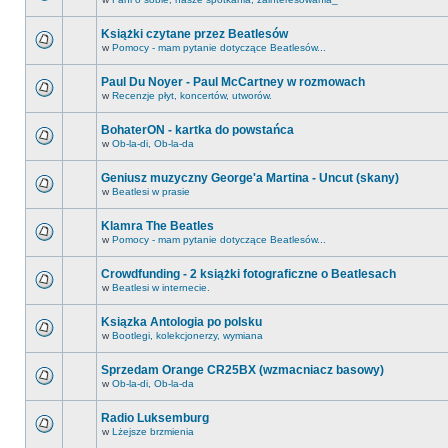
Książki czytane przez Beatlesów
w
Pomocy - mam pytanie dotyczące Beatlesów...
Paul Du Noyer - Paul McCartney w rozmowach
w
Recenzje płyt, koncertów, utworów.
BohaterON - kartka do powstańca
w
Ob-la-di, Ob-la-da
Geniusz muzyczny George'a Martina - Uncut (skany)
w
Beatlesi w prasie
Klamra The Beatles
w
Pomocy - mam pytanie dotyczące Beatlesów...
Crowdfunding - 2 książki fotograficzne o Beatlesach
w
Beatlesi w internecie.
Ksiązka Antologia po polsku
w
Bootlegi, kolekcjonerzy, wymiana
Sprzedam Orange CR25BX (wzmacniacz basowy)
w
Ob-la-di, Ob-la-da
Radio Luksemburg
w
Lżejsze brzmienia