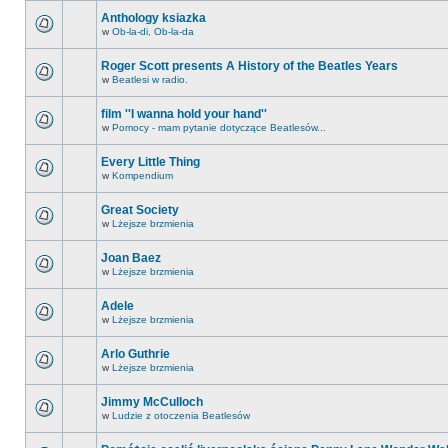
Anthology ksiazka
w
Ob-la-di, Ob-la-da
Roger Scott presents A History of the Beatles Years
w
Beatlesi w radio.
film ''I wanna hold your hand''
w
Pomocy - mam pytanie dotyczące Beatlesów...
Every Little Thing
w
Kompendium
Great Society
w
Lżejsze brzmienia
Joan Baez
w
Lżejsze brzmienia
Adele
w
Lżejsze brzmienia
Arlo Guthrie
w
Lżejsze brzmienia
Jimmy McCulloch
w
Ludzie z otoczenia Beatlesów