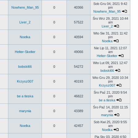
Sob Gru 04, 2021 9:42
Nowhere_Man_95
0
40366
pm
Nowhere_Man_95
Śro Wrz 29, 2021 10:44
Liver_2
0
57522
am
Liver_2
Wto Sie 31, 2021 11:42
Noelka
0
40594
pm
Noelka
Nie Lip 11, 2021 12:07
Helter-Skelter
0
49066
am
Helter-Skelter
Wto Lut 09, 2021 12:47
bobski66
0
54272
am
bobski66
Wto Gru 29, 2020 10:34
Krzysz007
0
40193
pm
Krzysz007
Śro Paź 21, 2020 9:54
be a tleska
0
46822
pm
be a tleska
Śro Paź 14, 2020 11:15
marynia
0
43389
am
marynia
Sob Kwi 25, 2020 9:55
Noelka
0
42457
am
Noelka
Pią Sty 03, 2020 4:50