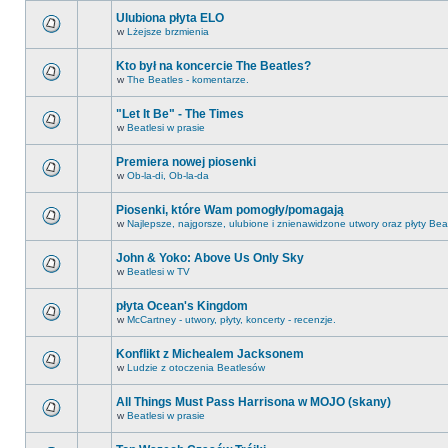
Ulubiona płyta ELO
w
Lżejsze brzmienia
Kto był na koncercie The Beatles?
w
The Beatles - komentarze.
"Let It Be" - The Times
w
Beatlesi w prasie
Premiera nowej piosenki
w
Ob-la-di, Ob-la-da
Piosenki, które Wam pomogły/pomagają
w
Najlepsze, najgorsze, ulubione i znienawidzone utwory oraz płyty Bea
John & Yoko: Above Us Only Sky
w
Beatlesi w TV
płyta Ocean's Kingdom
w
McCartney - utwory, płyty, koncerty - recenzje.
Konflikt z Michealem Jacksonem
w
Ludzie z otoczenia Beatlesów
All Things Must Pass Harrisona w MOJO (skany)
w
Beatlesi w prasie