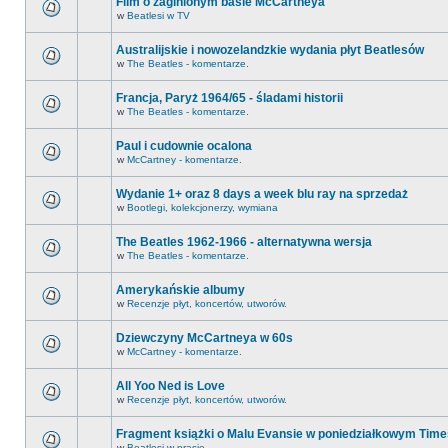
Film o zaginionym basie McCartneya
w
Beatlesi w TV
Australijskie i nowozelandzkie wydania płyt Beatlesów
w
The Beatles - komentarze.
Francja, Paryż 1964/65 - śladami historii
w
The Beatles - komentarze.
Paul i cudownie ocalona
w
McCartney - komentarze.
Wydanie 1+ oraz 8 days a week blu ray na sprzedaż
w
Bootlegi, kolekcjonerzy, wymiana
The Beatles 1962-1966 - alternatywna wersja
w
The Beatles - komentarze.
Amerykańskie albumy
w
Recenzje płyt, koncertów, utworów.
Dziewczyny McCartneya w 60s
w
McCartney - komentarze.
All Yoo Ned is Love
w
Recenzje płyt, koncertów, utworów.
Fragment książki o Malu Evansie w poniedziałkowym Time
w
Beatlesi w prasie