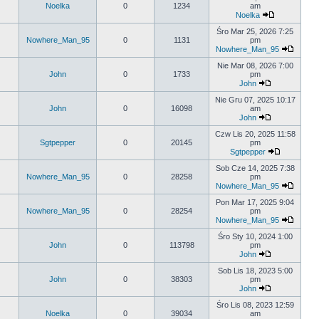
Noelka
0
1234
am
Noelka
Śro Mar 25, 2026 7:25
Nowhere_Man_95
0
1131
pm
Nowhere_Man_95
Nie Mar 08, 2026 7:00
John
0
1733
pm
John
Nie Gru 07, 2025 10:17
John
0
16098
am
John
Czw Lis 20, 2025 11:58
Sgtpepper
0
20145
pm
Sgtpepper
Sob Cze 14, 2025 7:38
Nowhere_Man_95
0
28258
pm
Nowhere_Man_95
Pon Mar 17, 2025 9:04
Nowhere_Man_95
0
28254
pm
Nowhere_Man_95
Śro Sty 10, 2024 1:00
John
0
113798
pm
John
Sob Lis 18, 2023 5:00
John
0
38303
pm
John
Śro Lis 08, 2023 12:59
Noelka
0
39034
am