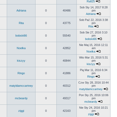
Rafi25
Sob Sty 14, 2017 8:28
Adriana
0
40486
pm
Adriana
Sob Paź 22, 2016 3:38
Rita
0
43775
pm
Rita
Sob Sie 27, 2016 3:10
bobski66
0
55540
pm
bobski66
Nie Maj 15, 2016 12:11
Noelka
0
42852
am
Noelka
Wto Mar 15, 2016 5:31
kiszyy
0
40844
pm
kiszyy
Pią Mar 11, 2016 6:34
Ringo
0
41886
pm
Ringo
Czw Sty 28, 2016 10:44
matyldamccartney
0
40312
pm
matyldamccartney
Pon Sty 25, 2016 10:06
mcbeardy
0
49317
pm
mcbeardy
Nie Sty 24, 2016 10:21
ziggi
0
42163
pm
ziggi