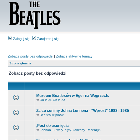
Zaloguj się
Zarejestruj się
Zobacz posty bez odpowiedzi
|
Zobacz aktywne tematy
Strona główna
Zobacz posty bez odpowiedzi
Muzeum Beatlesów w Eger na Węgrzech.
w
Ob-la-di, Ob-la-da
Za co cenimy Johna Lennona - "Wprost" 1983 i 1985
w
Beatlesi w prasie
,Post do usunięcia
w
Lennon - utwory, płyty, koncerty - recenzje.