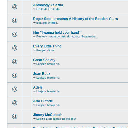
Anthology ksiazka
w
Ob-la-di, Ob-la-da
Roger Scott presents A History of the Beatles Years
w
Beatlesi w radio.
film ''I wanna hold your hand''
w
Pomocy - mam pytanie dotyczące Beatlesów...
Every Little Thing
w
Kompendium
Great Society
w
Lżejsze brzmienia
Joan Baez
w
Lżejsze brzmienia
Adele
w
Lżejsze brzmienia
Arlo Guthrie
w
Lżejsze brzmienia
Jimmy McCulloch
w
Ludzie z otoczenia Beatlesów