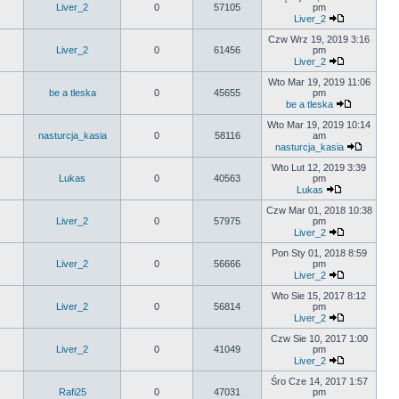
Liver_2
0
57105
pm
Liver_2
Czw Wrz 19, 2019 3:16
Liver_2
0
61456
pm
Liver_2
Wto Mar 19, 2019 11:06
be a tleska
0
45655
pm
be a tleska
Wto Mar 19, 2019 10:14
nasturcja_kasia
0
58116
am
nasturcja_kasia
Wto Lut 12, 2019 3:39
Lukas
0
40563
pm
Lukas
Czw Mar 01, 2018 10:38
Liver_2
0
57975
pm
Liver_2
Pon Sty 01, 2018 8:59
Liver_2
0
56666
pm
Liver_2
Wto Sie 15, 2017 8:12
Liver_2
0
56814
pm
Liver_2
Czw Sie 10, 2017 1:00
Liver_2
0
41049
pm
Liver_2
Śro Cze 14, 2017 1:57
Rafi25
0
47031
pm