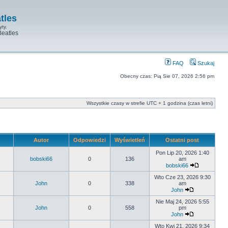
tles
yty.
Beatles
FAQ
Szukaj
Obecny czas: Pią Sie 07, 2026 2:56 pm
Wszystkie czasy w strefie UTC + 1 godzina (czas letni)
Autor
Odpowiedzi
Wyświetleń
Ostatni post
Pon Lip 20, 2026 1:40
bobski66
0
136
am
bobski66
Wto Cze 23, 2026 9:30
John
0
338
am
John
Nie Maj 24, 2026 5:55
John
0
558
pm
John
Wto Kwi 21, 2026 9:34