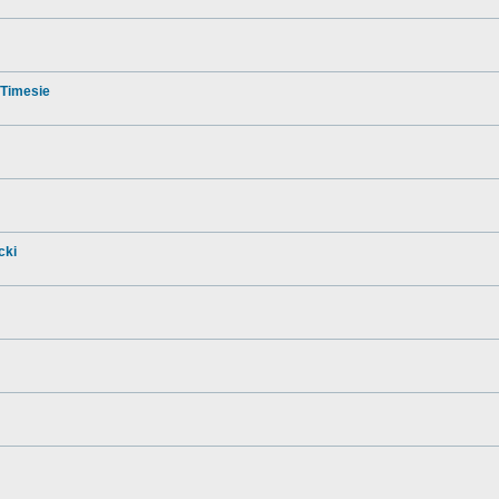
 Timesie
cki