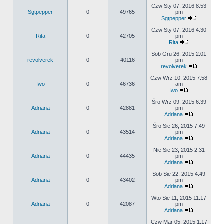
Czw Sty 07, 2016 8:53
Sgtpepper
0
49765
pm
Sgtpepper
Czw Sty 07, 2016 4:30
Rita
0
42705
pm
Rita
Sob Gru 26, 2015 2:01
revolverek
0
40116
pm
revolverek
Czw Wrz 10, 2015 7:58
Iwo
0
46736
am
Iwo
Śro Wrz 09, 2015 6:39
Adriana
0
42881
pm
Adriana
Śro Sie 26, 2015 7:49
Adriana
0
43514
pm
Adriana
Nie Sie 23, 2015 2:31
Adriana
0
44435
pm
Adriana
Sob Sie 22, 2015 4:49
Adriana
0
43402
pm
Adriana
Wto Sie 11, 2015 11:17
Adriana
0
42087
pm
Adriana
Czw Mar 05, 2015 1:17