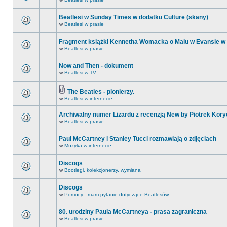
Beatlesi w Sunday Times w dodatku Culture (skany)
w
Beatlesi w prasie
Fragment książki Kennetha Womacka o Malu w Evansie w
w
Beatlesi w prasie
Now and Then - dokument
w
Beatlesi w TV
The Beatles - pionierzy.
w
Beatlesi w internecie.
Archiwalny numer Lizardu z recenzją New by Piotrek Kory
w
Beatlesi w prasie
Paul McCartney i Stanley Tucci rozmawiają o zdjęciach
w
Muzyka w internecie.
Discogs
w
Bootlegi, kolekcjonerzy, wymiana
Discogs
w
Pomocy - mam pytanie dotyczące Beatlesów...
80. urodziny Paula McCartneya - prasa zagraniczna
w
Beatlesi w prasie