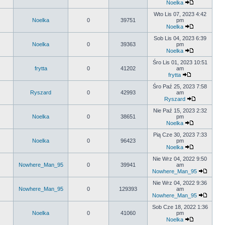
Noelka
Wto Lis 07, 2023 4:42
Noelka
0
39751
pm
Noelka
Sob Lis 04, 2023 6:39
Noelka
0
39363
pm
Noelka
Śro Lis 01, 2023 10:51
frytta
0
41202
am
frytta
Śro Paź 25, 2023 7:58
Ryszard
0
42993
am
Ryszard
Nie Paź 15, 2023 2:32
Noelka
0
38651
pm
Noelka
Pią Cze 30, 2023 7:33
Noelka
0
96423
pm
Noelka
Nie Wrz 04, 2022 9:50
Nowhere_Man_95
0
39941
am
Nowhere_Man_95
Nie Wrz 04, 2022 9:36
Nowhere_Man_95
0
129393
am
Nowhere_Man_95
Sob Cze 18, 2022 1:36
Noelka
0
41060
pm
Noelka