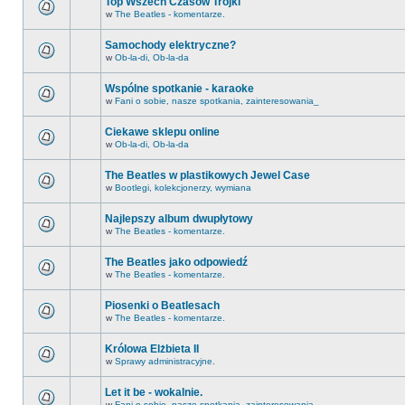
Top Wszech Czasów Trójki
w
The Beatles - komentarze.
Samochody elektryczne?
w
Ob-la-di, Ob-la-da
Wspólne spotkanie - karaoke
w
Fani o sobie, nasze spotkania, zainteresowania_
Ciekawe sklepu online
w
Ob-la-di, Ob-la-da
The Beatles w plastikowych Jewel Case
w
Bootlegi, kolekcjonerzy, wymiana
Najlepszy album dwupłytowy
w
The Beatles - komentarze.
The Beatles jako odpowiedź
w
The Beatles - komentarze.
Piosenki o Beatlesach
w
The Beatles - komentarze.
Królowa Elżbieta II
w
Sprawy administracyjne.
Let it be - wokalnie.
w
Fani o sobie, nasze spotkania, zainteresowania_