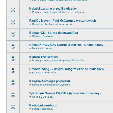
Książki czytane przez Beatlesów
w
Pomocy - mam pytanie dotyczące Beatlesów...
Paul Du Noyer - Paul McCartney w rozmowach
w
Recenzje płyt, koncertów, utworów.
BohaterON - kartka do powstańca
w
Ob-la-di, Ob-la-da
Geniusz muzyczny George'a Martina - Uncut (skany)
w
Beatlesi w prasie
Klamra The Beatles
w
Pomocy - mam pytanie dotyczące Beatlesów...
Crowdfunding - 2 książki fotograficzne o Beatlesach
w
Beatlesi w internecie.
Ksiązka Antologia po polsku
w
Bootlegi, kolekcjonerzy, wymiana
Sprzedam Orange CR25BX (wzmacniacz basowy)
w
Ob-la-di, Ob-la-da
Radio Luksemburg
w
Lżejsze brzmienia