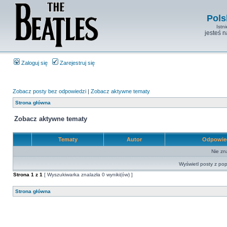
Pols
Istn
jesteś 
Zaloguj się
Zarejestruj się
Zobacz posty bez odpowiedzi
|
Zobacz aktywne tematy
Strona główna
Zobacz aktywne tematy
Tematy
Autor
Odpowie
Nie zn
Wyświetl posty z pop
Strona
1
z
1
[ Wyszukiwarka znalazła 0 wyniki(ów) ]
Strona główna