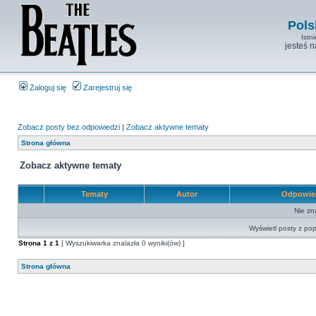
Pols
Istn
jesteś 
Zaloguj się
Zarejestruj się
Zobacz posty bez odpowiedzi
|
Zobacz aktywne tematy
Strona główna
Zobacz aktywne tematy
Tematy
Autor
Odpowie
Nie zn
Wyświetl posty z pop
Strona
1
z
1
[ Wyszukiwarka znalazła 0 wyniki(ów) ]
Strona główna