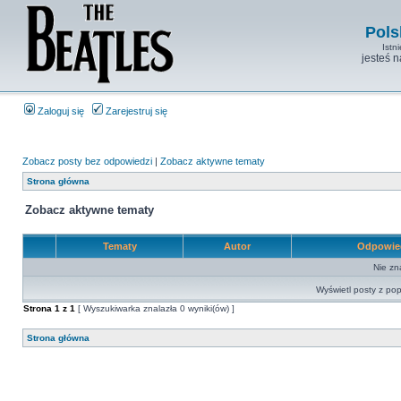
Pols
Istn
jesteś 
Zaloguj się
Zarejestruj się
Zobacz posty bez odpowiedzi
|
Zobacz aktywne tematy
Strona główna
Zobacz aktywne tematy
Tematy
Autor
Odpowie
Nie zn
Wyświetl posty z pop
Strona
1
z
1
[ Wyszukiwarka znalazła 0 wyniki(ów) ]
Strona główna