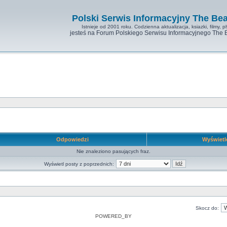
Polski Serwis Informacyjny The Bea
Istnieje od 2001 roku. Codzienna aktualizacja, ksiazki, filmy, pl
jesteś na Forum Polskiego Serwisu Informacyjnego The 
Odpowiedzi
Wyświet
Nie znaleziono pasujących fraz.
Wyświetl posty z poprzednich:
Skocz do:
POWERED_BY