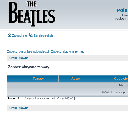
Pols
Istn
jesteś 
Zaloguj się
Zarejestruj się
Zobacz posty bez odpowiedzi
|
Zobacz aktywne tematy
Strona główna
Zobacz aktywne tematy
Tematy
Autor
Odpowie
Nie zn
Wyświetl posty z pop
Strona
1
z
1
[ Wyszukiwarka znalazła 0 wyniki(ów) ]
Strona główna