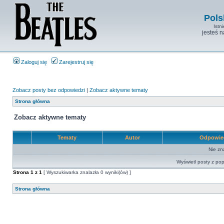
Pols
Istn
jesteś 
Zaloguj się
Zarejestruj się
Zobacz posty bez odpowiedzi
|
Zobacz aktywne tematy
Strona główna
Zobacz aktywne tematy
Tematy
Autor
Odpowie
Nie zn
Wyświetl posty z pop
Strona
1
z
1
[ Wyszukiwarka znalazła 0 wyniki(ów) ]
Strona główna