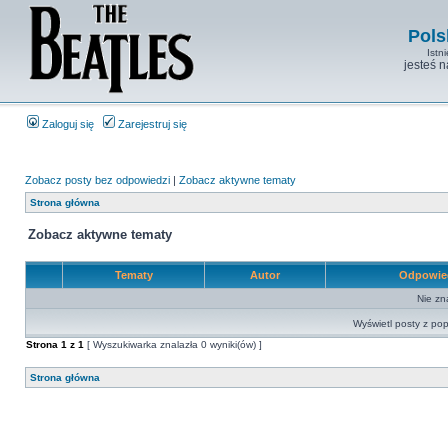
Pols
Istn
jesteś 
Zaloguj się
Zarejestruj się
Zobacz posty bez odpowiedzi
|
Zobacz aktywne tematy
Strona główna
Zobacz aktywne tematy
Tematy
Autor
Odpowie
Nie zn
Wyświetl posty z pop
Strona
1
z
1
[ Wyszukiwarka znalazła 0 wyniki(ów) ]
Strona główna