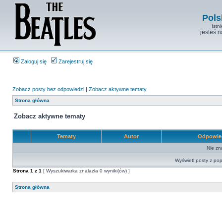
Pols
Istn
jesteś 
Zaloguj się
Zarejestruj się
Zobacz posty bez odpowiedzi
|
Zobacz aktywne tematy
Strona główna
Zobacz aktywne tematy
Tematy
Autor
Odpowie
Nie zn
Wyświetl posty z pop
Strona
1
z
1
[ Wyszukiwarka znalazła 0 wyniki(ów) ]
Strona główna