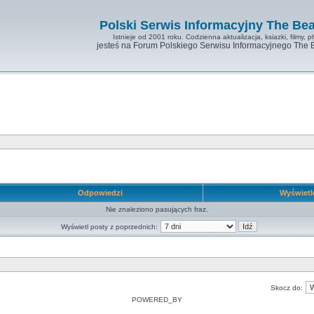
Polski Serwis Informacyjny The Bea
Istnieje od 2001 roku. Codzienna aktualizacja, ksiazki, filmy, pl
jesteś na Forum Polskiego Serwisu Informacyjnego The 
Odpowiedzi
Wyświet
Nie znaleziono pasujących fraz.
Wyświetl posty z poprzednich:
Skocz do:
POWERED_BY