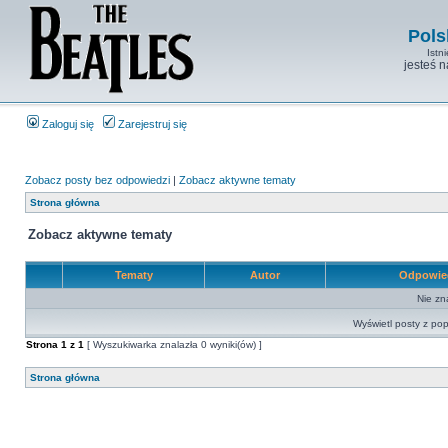
Pols
Istn
jesteś 
Zaloguj się
Zarejestruj się
Zobacz posty bez odpowiedzi
|
Zobacz aktywne tematy
Strona główna
Zobacz aktywne tematy
Tematy
Autor
Odpowie
Nie zn
Wyświetl posty z pop
Strona
1
z
1
[ Wyszukiwarka znalazła 0 wyniki(ów) ]
Strona główna