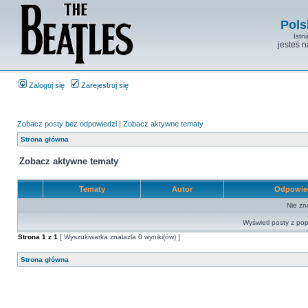
Pols
Istn
jesteś 
Zaloguj się
Zarejestruj się
Zobacz posty bez odpowiedzi
|
Zobacz aktywne tematy
Strona główna
Zobacz aktywne tematy
Tematy
Autor
Odpowie
Nie zn
Wyświetl posty z pop
Strona
1
z
1
[ Wyszukiwarka znalazła 0 wyniki(ów) ]
Strona główna