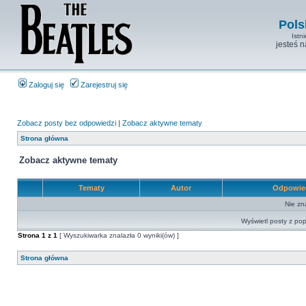
Pols
Istn
jesteś 
Zaloguj się
Zarejestruj się
Zobacz posty bez odpowiedzi
|
Zobacz aktywne tematy
Strona główna
Zobacz aktywne tematy
Tematy
Autor
Odpowie
Nie zn
Wyświetl posty z pop
Strona
1
z
1
[ Wyszukiwarka znalazła 0 wyniki(ów) ]
Strona główna