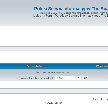
Polski Serwis Informacyjny The Bea
Istnieje od 2001 roku. Codzienna aktualizacja, ksiazki, filmy, pl
jesteś na Forum Polskiego Serwisu Informacyjnego The 
Odpowiedzi
Wyświet
Nie znaleziono pasujących fraz.
Wyświetl posty z poprzednich:
Skocz do:
POWERED_BY