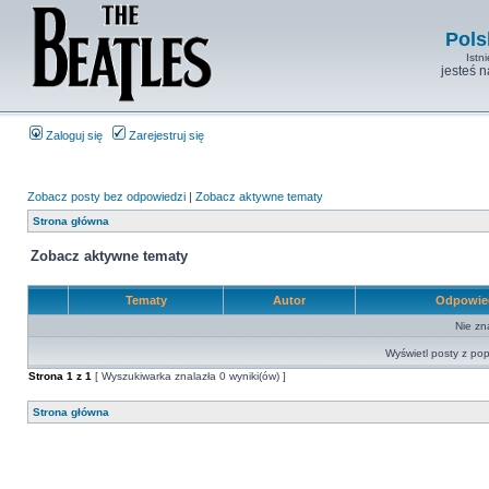
Pols
Istn
jesteś 
Zaloguj się
Zarejestruj się
Zobacz posty bez odpowiedzi
|
Zobacz aktywne tematy
Strona główna
Zobacz aktywne tematy
Tematy
Autor
Odpowie
Nie zn
Wyświetl posty z pop
Strona
1
z
1
[ Wyszukiwarka znalazła 0 wyniki(ów) ]
Strona główna