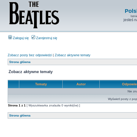
Pols
Istn
jesteś 
Zaloguj się
Zarejestruj się
Zobacz posty bez odpowiedzi
|
Zobacz aktywne tematy
Strona główna
Zobacz aktywne tematy
Tematy
Autor
Odpowie
Nie zn
Wyświetl posty z pop
Strona
1
z
1
[ Wyszukiwarka znalazła 0 wyniki(ów) ]
Strona główna