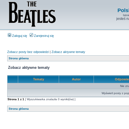
Pols
Istn
jesteś 
Zaloguj się
Zarejestruj się
Zobacz posty bez odpowiedzi
|
Zobacz aktywne tematy
Strona główna
Zobacz aktywne tematy
Tematy
Autor
Odpowie
Nie zn
Wyświetl posty z pop
Strona
1
z
1
[ Wyszukiwarka znalazła 0 wyniki(ów) ]
Strona główna