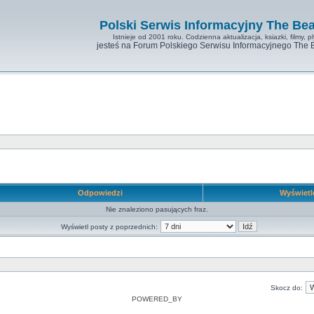
Polski Serwis Informacyjny The Bea
Istnieje od 2001 roku. Codzienna aktualizacja, ksiazki, filmy, pl
jesteś na Forum Polskiego Serwisu Informacyjnego The 
Odpowiedzi
Wyświet
Nie znaleziono pasujących fraz.
Wyświetl posty z poprzednich:
Skocz do:
POWERED_BY