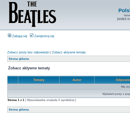
Pols
Istn
jesteś 
Zaloguj się
Zarejestruj się
Zobacz posty bez odpowiedzi
|
Zobacz aktywne tematy
Strona główna
Zobacz aktywne tematy
Tematy
Autor
Odpowie
Nie zn
Wyświetl posty z pop
Strona
1
z
1
[ Wyszukiwarka znalazła 0 wyniki(ów) ]
Strona główna