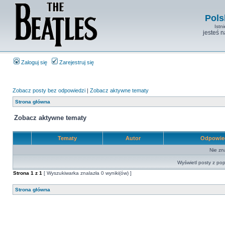
Pols
Istn
jesteś 
Zaloguj się
Zarejestruj się
Zobacz posty bez odpowiedzi
|
Zobacz aktywne tematy
Strona główna
Zobacz aktywne tematy
Tematy
Autor
Odpowie
Nie zn
Wyświetl posty z pop
Strona
1
z
1
[ Wyszukiwarka znalazła 0 wyniki(ów) ]
Strona główna