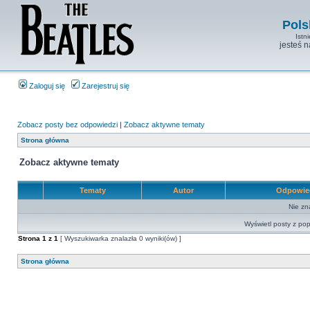
Pols
Istn
jesteś 
Zaloguj się
Zarejestruj się
Zobacz posty bez odpowiedzi
|
Zobacz aktywne tematy
Strona główna
Zobacz aktywne tematy
Tematy
Autor
Odpowie
Nie zn
Wyświetl posty z pop
Strona
1
z
1
[ Wyszukiwarka znalazła 0 wyniki(ów) ]
Strona główna