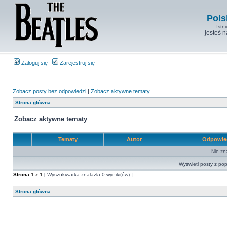
Pols
Istn
jesteś 
Zaloguj się
Zarejestruj się
Zobacz posty bez odpowiedzi
|
Zobacz aktywne tematy
Strona główna
Zobacz aktywne tematy
Tematy
Autor
Odpowie
Nie zn
Wyświetl posty z pop
Strona
1
z
1
[ Wyszukiwarka znalazła 0 wyniki(ów) ]
Strona główna