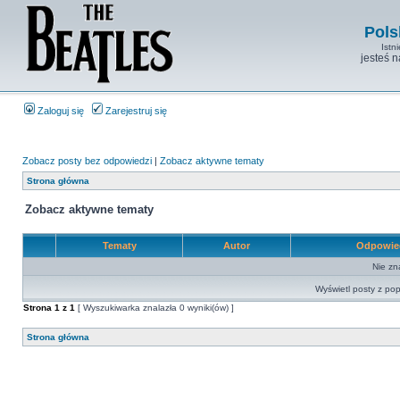
Pols
Istn
jesteś 
Zaloguj się
Zarejestruj się
Zobacz posty bez odpowiedzi
|
Zobacz aktywne tematy
Strona główna
Zobacz aktywne tematy
Tematy
Autor
Odpowie
Nie zn
Wyświetl posty z pop
Strona
1
z
1
[ Wyszukiwarka znalazła 0 wyniki(ów) ]
Strona główna