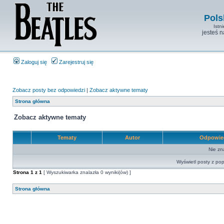
Pols
Istn
jesteś 
Zaloguj się
Zarejestruj się
Zobacz posty bez odpowiedzi
|
Zobacz aktywne tematy
Strona główna
Zobacz aktywne tematy
Tematy
Autor
Odpowie
Nie zn
Wyświetl posty z pop
Strona
1
z
1
[ Wyszukiwarka znalazła 0 wyniki(ów) ]
Strona główna