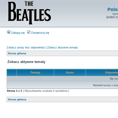
Pols
Istn
jesteś 
Zaloguj się
Zarejestruj się
Zobacz posty bez odpowiedzi
|
Zobacz aktywne tematy
Strona główna
Zobacz aktywne tematy
Tematy
Autor
Odpowie
Nie zn
Wyświetl posty z pop
Strona
1
z
1
[ Wyszukiwarka znalazła 0 wyniki(ów) ]
Strona główna